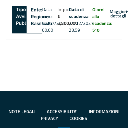
Data
Importo
Data di
Tipo:
Ente:
Giorni
Maggiori
dettagli
inizio:
€
scadenza
:
Avviso
Regione
alla
06/07/2026
5,500,000
31/12/2027
Pubblico
Basilicata
scadenza:
00:00
23:59
510
NOTE LEGALI
ACCESSIBILITA'
INFORMAZIONI
PRIVACY
COOKIES