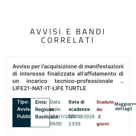
AVVISI E BANDI
CORRELATI
Avviso per l’acquisizione di manifestazioni
di interesse finalizzata all’affidamento di
un incarico tecnico-professionale ..
LIFE21-NAT-IT-LIFE TURTLE
Data
Data di
Tipo:
Ente:
Scaduto
Maggiori
dettagli
inizio:
scadenza
:
Avviso
Regione
da:
22/07/2026
06/08/2026
Pubblico
Basilicata
2
09:00
23:59
giorni