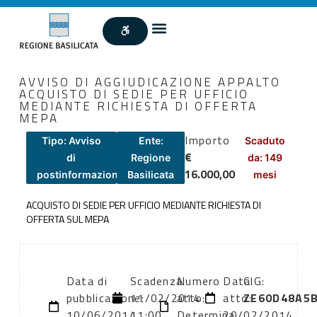
AVVISO DI AGGIUDICAZIONE APPALTO
ACQUISTO DI SEDIE PER UFFICIO
MEDIANTE RICHIESTA DI OFFERTA
MEPA
Importo
Tipo: Avviso
Ente:
Scaduto
€
di
Regione
da: 149
16.000,00
postinformazione
Basilicata
mesi
ACQUISTO DI SEDIE PER UFFICIO MEDIANTE RICHIESTA DI
OFFERTA SUL MEPA
Data di
Scadenza:
Numero
Data
CIG:
pubblicazione:
11/02/2014
atto:
atto:
ZE60D48A5
10/06/2014
11:00
Determina
20/02/2014