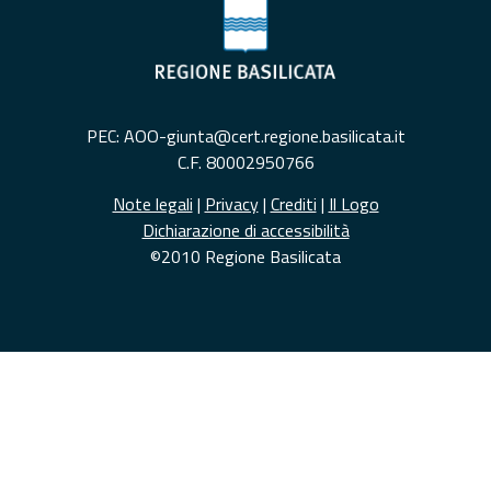
PEC: AOO-giunta@cert.regione.basilicata.it
C.F. 80002950766
Note legali
|
Privacy
|
Crediti
|
Il Logo
Dichiarazione di accessibilità
©2010 Regione Basilicata