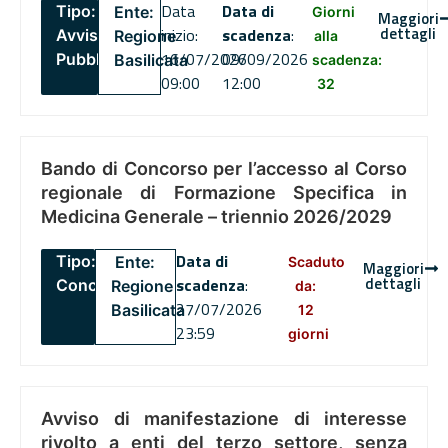
Data
Data di
Tipo:
Ente:
Giorni
Maggiori
dettagli
inizio:
scadenza
:
Avviso
Regione
alla
16/07/2026
09/09/2026
Pubblico
Basilicata
scadenza:
09:00
12:00
32
Bando di Concorso per l’accesso al Corso
regionale di Formazione Specifica in
Medicina Generale – triennio 2026/2029
Data di
Tipo:
Ente:
Scaduto
Maggiori
dettagli
scadenza
:
Concorsi
Regione
da:
27/07/2026
Basilicata
12
23:59
giorni
Avviso di manifestazione di interesse
rivolto a enti del terzo settore, senza