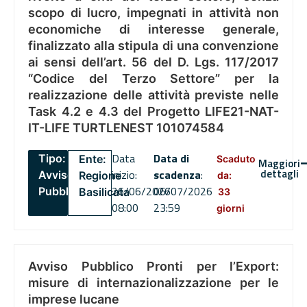
scopo di lucro, impegnati in attività non
economiche di interesse generale,
finalizzato alla stipula di una convenzione
ai sensi dell’art. 56 del D. Lgs. 117/2017
“Codice del Terzo Settore” per la
realizzazione delle attività previste nelle
Task 4.2 e 4.3 del Progetto LIFE21-NAT-
IT-LIFE TURTLENEST 101074584
Data
Data di
Tipo:
Ente:
Scaduto
Maggiori
dettagli
inizio:
scadenza
:
Avviso
Regione
da:
26/06/2026
06/07/2026
Pubblico
Basilicata
33
08:00
23:59
giorni
Avviso Pubblico Pronti per l’Export:
misure di internazionalizzazione per le
imprese lucane