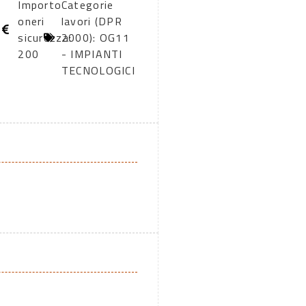
Importo
Categorie
oneri
lavori (DPR
sicurezza:
2000): OG11
200
- IMPIANTI
TECNOLOGICI