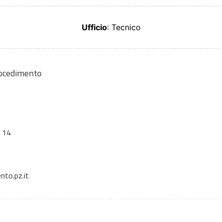
Ufficio
: Tecnico
rocedimento
, 14
to.pz.it