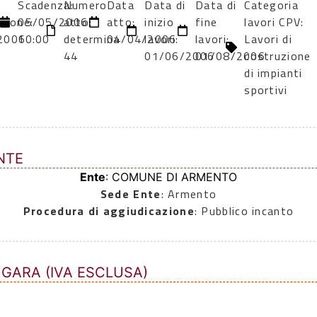
Scadenza:
Numero
Data
Data di
Data di
Categoria
azione:
05/05/2006
atto:
atto:
inizio
fine
lavori CPV:
2006
10:00
determina
04/04/2006
lavori:
lavori:
Lavori di
44
01/06/2006
01/08/2006
costruzione
di impianti
sportivi
NTE
Ente
: COMUNE DI ARMENTO
Sede Ente
: Armento
Procedura di aggiudicazione
: Pubblico incanto
 GARA (IVA ESCLUSA)