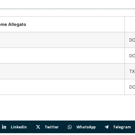
me Allegato
D
D
TX
D
Linkedin
Twitter
WhatsApp
Telegram