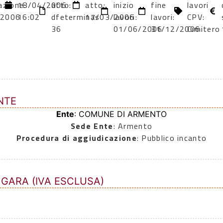
azione:
18/04/2006
atto:
atto:
inizio
fine
lavori
/2006
16:02
dfeterminas
17/03/2006
lavori:
lavori:
CPV:
36
01/06/2006
31/12/2006
Cimitero
NTE
Ente
: COMUNE DI ARMENTO
Sede Ente
: Armento
Procedura di aggiudicazione
: Pubblico incanto
 GARA (IVA ESCLUSA)