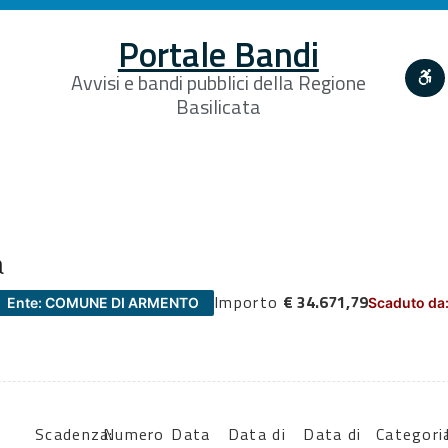
Portale Bandi
Avvisi e bandi pubblici della Regione
Basilicata
a
Importo
€ 34.671,79
Ente: COMUNE DI ARMENTO
Scaduto da
i
Scadenza:
Numero
Data
Data di
Data di
Categori