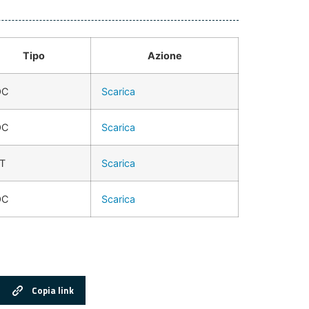
Tipo
Azione
OC
Scarica
OC
Scarica
T
Scarica
OC
Scarica
Copia link