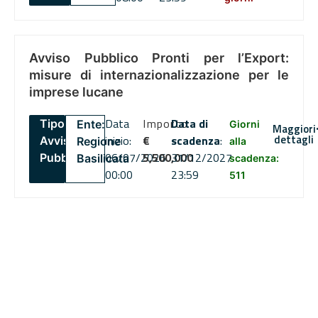
Avviso Pubblico Pronti per l’Export:
misure di internazionalizzazione per le
imprese lucane
Data
Importo
Data di
Tipo:
Ente:
Giorni
Maggiori
dettagli
inizio:
€
scadenza
:
Avviso
Regione
alla
06/07/2026
5,500,000
31/12/2027
Pubblico
Basilicata
scadenza:
00:00
23:59
511