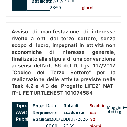
27/07/2026
Basilicata
11
23:59
giorni
Avviso di manifestazione di interesse
rivolto a enti del terzo settore, senza
scopo di lucro, impegnati in attività non
economiche di interesse generale,
finalizzato alla stipula di una convenzione
ai sensi dell’art. 56 del D. Lgs. 117/2017
“Codice del Terzo Settore” per la
realizzazione delle attività previste nelle
Task 4.2 e 4.3 del Progetto LIFE21-NAT-
IT-LIFE TURTLENEST 101074584
Data
Data di
Tipo:
Ente:
Scaduto
Maggiori
dettagli
inizio:
scadenza
:
Avviso
Regione
da:
26/06/2026
06/07/2026
Pubblico
Basilicata
32
08:00
23:59
giorni