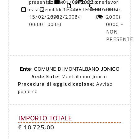
presentazione
di
01/03/2006
atto:
atto:
oneri
lavori
istanze:
pubblicazione:
12:00
DETERMINA
20/02/2006
sicurezza:
(DPR
15/02/2006
15/02/2006
74
0
2000):
00:00
00:00
0000 -
NON
PRESENTE
Ente
: COMUNE DI MONTALBANO JONICO
Sede Ente
: Montalbano Jonico
Procedura di aggiudicazione
: Avviso
pubblico
IMPORTO TOTALE
€ 10.725,00