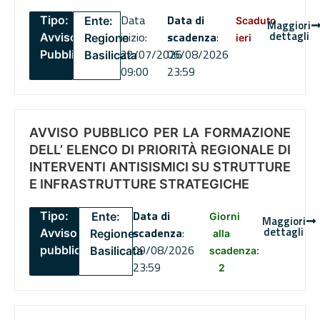
Data
Data di
Tipo:
Ente:
Scaduto
Maggiori
dettagli
inizio:
scadenza
:
Avviso
Regione
ieri
22/07/2026
06/08/2026
Pubblico
Basilicata
09:00
23:59
AVVISO PUBBLICO PER LA FORMAZIONE
DELL’ ELENCO DI PRIORITÀ REGIONALE DI
INTERVENTI ANTISISMICI SU STRUTTURE
E INFRASTRUTTURE STRATEGICHE
Data di
Tipo:
Ente:
Giorni
Maggiori
dettagli
scadenza
:
Avviso
Regione
alla
09/08/2026
pubblico
Basilicata
scadenza:
23:59
2