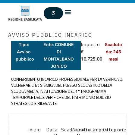
AVVISO PUBBLICO INCARICO
Importo
Tipo:
Ente: COMUNE
Scaduto
€
Avviso
DI
da: 245
10.725,00
pubblico
MONTALBANO
mesi
JONICO
CONFERIMENTO INCARICO PROFESSIONALE PER LA VERIFICA DI
VULNERABILITA’ SISMICA DEL PLESSO SCOLASTICO DELLA
SCUOLA MEDIA, IN ATTUAZIONE DEL 1° PROGRAMMA
TEMPORALE DELLE VERIFICHE DEL PATRIMONIO EDILIZIO
STRATEGICO E RILEVANTE
Inizio
Data
Scadenza:
Numero
Data
Importo
Categorie