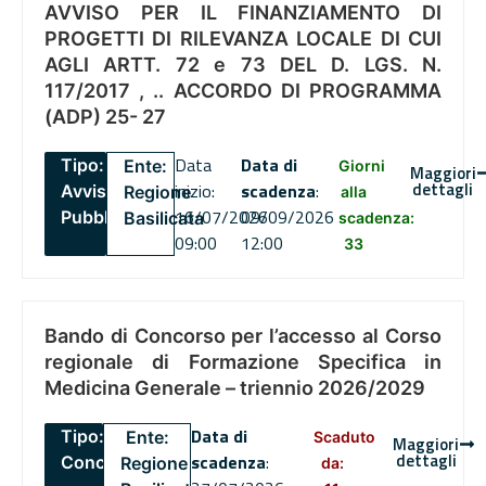
AVVISO PER IL FINANZIAMENTO DI
PROGETTI DI RILEVANZA LOCALE DI CUI
AGLI ARTT. 72 e 73 DEL D. LGS. N.
117/2017 , .. ACCORDO DI PROGRAMMA
(ADP) 25- 27
Data
Data di
Tipo:
Ente:
Giorni
Maggiori
dettagli
inizio:
scadenza
:
Avviso
Regione
alla
16/07/2026
09/09/2026
Pubblico
Basilicata
scadenza:
09:00
12:00
33
Bando di Concorso per l’accesso al Corso
regionale di Formazione Specifica in
Medicina Generale – triennio 2026/2029
Data di
Tipo:
Ente:
Scaduto
Maggiori
dettagli
scadenza
:
Concorsi
Regione
da: