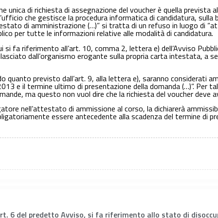
e unica di richiesta di assegnazione del voucher è quella prevista al
’ufficio che gestisce la procedura informatica di candidatura, sulla 
ttestato di amministrazione (…)” si tratta di un refuso in luogo di “
lico per tutte le informazioni relative alle modalità di candidatura.
si fa riferimento all’art. 10, comma 2, lettera e) dell’Avviso Pubbli
lasciato dall’organismo erogante sulla propria carta intestata, a se
 quanto previsto dall’art. 9, alla lettera e), saranno considerati a
2013 e il termine ultimo di presentazione della domanda (…)”. Per tal
mande, ma questo non vuol dire che la richiesta del voucher deve av
gatore nell’attestato di ammissione al corso, la dichiarerà ammissi
à obbligatoriamente essere antecedente alla scadenza del termine di 
l’Art. 6 del predetto Avviso, si fa riferimento allo stato di diso