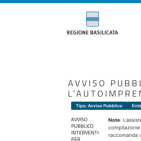
AVVISO PUBB
L’AUTOIMPRE
Tipo: Avviso Pubblico
Ente
AVVISO
Note
: L’assi
PUBBLICO
compilazione d
INTERVENTI
raccomanda vi
PER