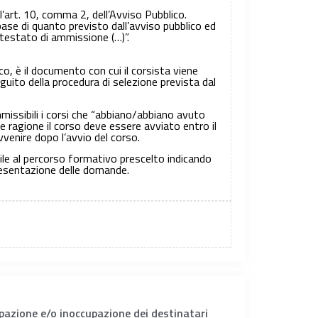
l’art. 10, comma 2, dell’Avviso Pubblico.
base di quanto previsto dall’avviso pubblico ed
attestato di ammissione (…)”.
co, è il documento con cui il corsista viene
guito della procedura di selezione prevista dal
mmissibili i corsi che “abbiano/abbiano avuto
e ragione il corso deve essere avviato entro il
venire dopo l’avvio del corso.
bile al percorso formativo prescelto indicando
presentazione delle domande.
ccupazione e/o inoccupazione dei destinatari