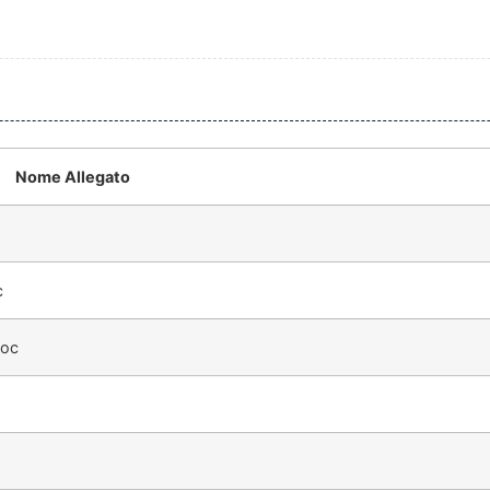
Nome Allegato
c
doc