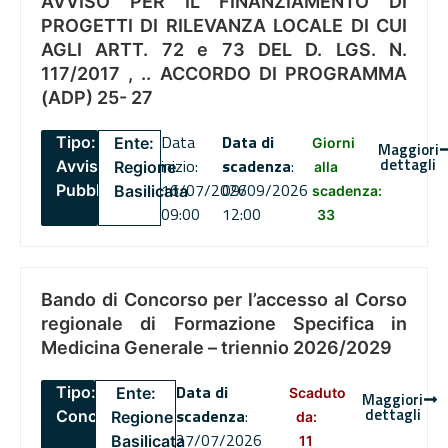
AVVISO PER IL FINANZIAMENTO DI
PROGETTI DI RILEVANZA LOCALE DI CUI
AGLI ARTT. 72 e 73 DEL D. LGS. N.
117/2017 , .. ACCORDO DI PROGRAMMA
(ADP) 25- 27
Data
Data di
Tipo:
Ente:
Giorni
Maggiori
dettagli
inizio:
scadenza
:
Avviso
Regione
alla
16/07/2026
09/09/2026
Pubblico
Basilicata
scadenza:
09:00
12:00
33
Bando di Concorso per l’accesso al Corso
regionale di Formazione Specifica in
Medicina Generale – triennio 2026/2029
Data di
Tipo:
Ente:
Scaduto
Maggiori
dettagli
scadenza
:
Concorsi
Regione
da:
27/07/2026
Basilicata
11