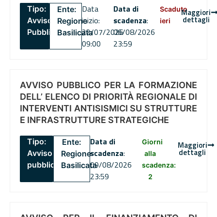
Data
Data di
Tipo:
Ente:
Scaduto
Maggiori
dettagli
inizio:
scadenza
:
Avviso
Regione
ieri
22/07/2026
06/08/2026
Pubblico
Basilicata
09:00
23:59
AVVISO PUBBLICO PER LA FORMAZIONE
DELL’ ELENCO DI PRIORITÀ REGIONALE DI
INTERVENTI ANTISISMICI SU STRUTTURE
E INFRASTRUTTURE STRATEGICHE
Data di
Tipo:
Ente:
Giorni
Maggiori
dettagli
scadenza
:
Avviso
Regione
alla
09/08/2026
pubblico
Basilicata
scadenza:
23:59
2