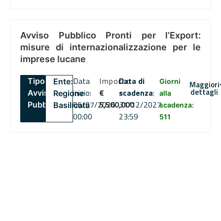
Avviso Pubblico Pronti per l’Export:
misure di internazionalizzazione per le
imprese lucane
Data
Importo
Data di
Tipo:
Ente:
Giorni
Maggiori
dettagli
inizio:
€
scadenza
:
Avviso
Regione
alla
06/07/2026
5,500,000
31/12/2027
Pubblico
Basilicata
scadenza:
00:00
23:59
511