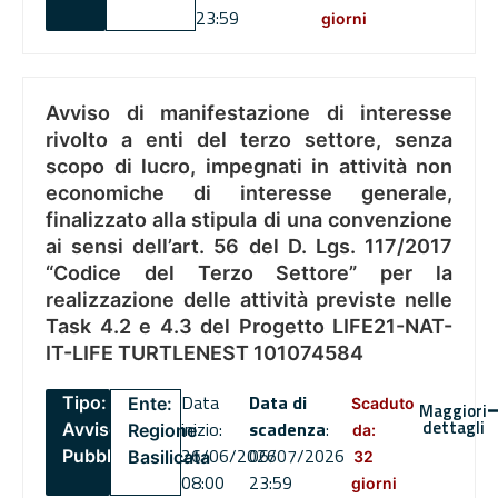
23:59
giorni
Avviso di manifestazione di interesse
rivolto a enti del terzo settore, senza
scopo di lucro, impegnati in attività non
economiche di interesse generale,
finalizzato alla stipula di una convenzione
ai sensi dell’art. 56 del D. Lgs. 117/2017
“Codice del Terzo Settore” per la
realizzazione delle attività previste nelle
Task 4.2 e 4.3 del Progetto LIFE21-NAT-
IT-LIFE TURTLENEST 101074584
Data
Data di
Tipo:
Ente:
Scaduto
Maggiori
dettagli
inizio:
scadenza
:
Avviso
Regione
da:
26/06/2026
06/07/2026
Pubblico
Basilicata
32
08:00
23:59
giorni