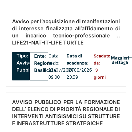
Avviso per l’acquisizione di manifestazioni
di interesse finalizzata all’affidamento di
un incarico tecnico-professionale ..
LIFE21-NAT-IT-LIFE TURTLE
Data
Data di
Tipo:
Ente:
Scaduto
Maggiori
dettagli
inizio:
scadenza
:
Avviso
Regione
da:
22/07/2026
06/08/2026
Pubblico
Basilicata
3
09:00
23:59
giorni
AVVISO PUBBLICO PER LA FORMAZIONE
DELL’ ELENCO DI PRIORITÀ REGIONALE DI
INTERVENTI ANTISISMICI SU STRUTTURE
E INFRASTRUTTURE STRATEGICHE