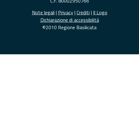
C.F. 80002950766
Note legali
|
Privacy
|
Crediti
|
Il Logo
Dichiarazione di accessibilità
©2010 Regione Basilicata