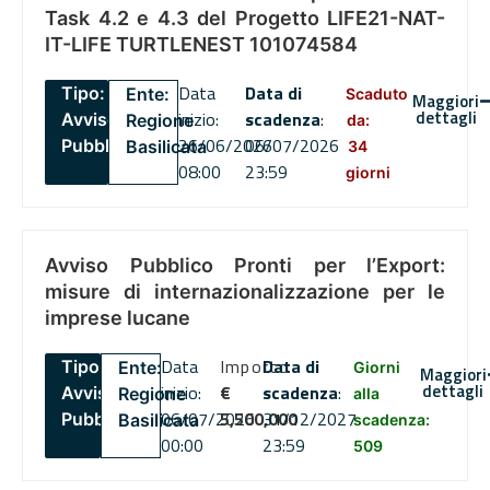
Task 4.2 e 4.3 del Progetto LIFE21-NAT-
IT-LIFE TURTLENEST 101074584
Data
Data di
Tipo:
Ente:
Scaduto
Maggiori
dettagli
inizio:
scadenza
:
Avviso
Regione
da:
26/06/2026
06/07/2026
Pubblico
Basilicata
34
08:00
23:59
giorni
Avviso Pubblico Pronti per l’Export:
misure di internazionalizzazione per le
imprese lucane
Data
Importo
Data di
Tipo:
Ente:
Giorni
Maggiori
dettagli
inizio:
€
scadenza
:
Avviso
Regione
alla
06/07/2026
5,500,000
31/12/2027
Pubblico
Basilicata
scadenza:
00:00
23:59
509