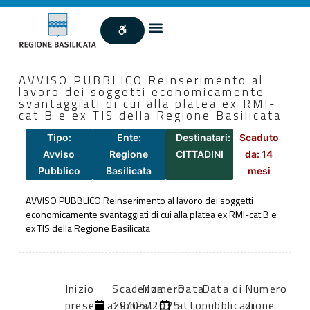
AVVISO PUBBLICO Reinserimento al
lavoro dei soggetti economicamente
svantaggiati di cui alla platea ex RMI-
cat B e ex TIS della Regione Basilicata
Tipo:
Ente:
Destinatari:
Scaduto
Avviso
Regione
CITTADINI
da: 14
Pubblico
Basilicata
mesi
AVVISO PUBBLICO Reinserimento al lavoro dei soggetti
economicamente svantaggiati di cui alla platea ex RMI-cat B e
ex TIS della Regione Basilicata
Inizio
Scadenza:
Numero
Data
Data di
Numero
presentazione
19/05/2025
atto:
atto:
pubblicazione
di