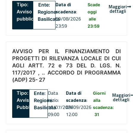
Data di
Tipo:
Ente:
Scade
Maggiori
dettagli
scadenza
:
Avviso
Regione
oggi
09/08/2026
pubblico
Basilicata
alle
23:59
23:59
AVVISO PER IL FINANZIAMENTO DI
PROGETTI DI RILEVANZA LOCALE DI CUI
AGLI ARTT. 72 e 73 DEL D. LGS. N.
117/2017 , .. ACCORDO DI PROGRAMMA
(ADP) 25- 27
Data
Data di
Tipo:
Ente:
Giorni
Maggiori
dettagli
inizio:
scadenza
:
Avviso
Regione
alla
16/07/2026
09/09/2026
Pubblico
Basilicata
scadenza:
09:00
12:00
31