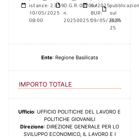
istanze:
23:59
D.G.R.
08/05/2025
sul
pubblicazio
10/05/2025
n.
BUR:
sul
08:00
202500251
09/05/2025
BUR:
25
Ente
: Regione Basilicata
IMPORTO TOTALE
Ufficio
: UFFICIO POLITICHE DEL LAVORO E
POLITICHE GIOVANILI
Direzione
: DIREZIONE GENERALE PER LO
SVILUPPO ECONOMICO, IL LAVORO E I