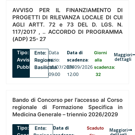
AVVISO PER IL FINANZIAMENTO DI
PROGETTI DI RILEVANZA LOCALE DI CUI
AGLI ARTT. 72 e 73 DEL D. LGS. N.
117/2017 , .. ACCORDO DI PROGRAMMA
(ADP) 25- 27
Data
Data di
Tipo:
Ente:
Giorni
Maggiori
dettagli
inizio:
scadenza
:
Avviso
Regione
alla
16/07/2026
09/09/2026
Pubblico
Basilicata
scadenza:
09:00
12:00
32
Bando di Concorso per l’accesso al Corso
regionale di Formazione Specifica in
Medicina Generale – triennio 2026/2029
Data di
Tipo:
Ente:
Scaduto
Maggiori
dettagli
scadenza
:
Concorsi