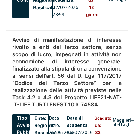
Regione
da:
27/07/2026
Basilicata
12
23:59
giorni
Avviso di manifestazione di interesse
rivolto a enti del terzo settore, senza
scopo di lucro, impegnati in attività non
economiche di interesse generale,
finalizzato alla stipula di una convenzione
ai sensi dell’art. 56 del D. Lgs. 117/2017
“Codice del Terzo Settore” per la
realizzazione delle attività previste nelle
Task 4.2 e 4.3 del Progetto LIFE21-NAT-
IT-LIFE TURTLENEST 101074584
Data
Data di
Tipo:
Ente:
Scaduto
Maggiori
dettagli
inizio:
scadenza
:
Avviso
Regione
da:
26/06/2026
06/07/2026
Pubblico
Basilicata
33