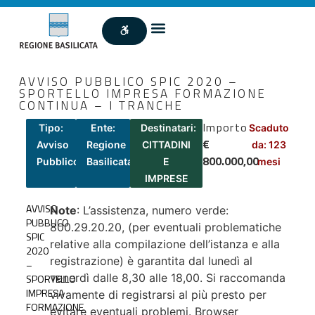
AVVISO PUBBLICO SPIC 2020 –
SPORTELLO IMPRESA FORMAZIONE
CONTINUA – I TRANCHE
Importo
Tipo:
Ente:
Destinatari:
Scaduto
€
Avviso
Regione
CITTADINI
da: 123
800.000,00
Pubblico
Basilicata
E
mesi
IMPRESE
AVVISO
Note
: L’assistenza, numero verde:
PUBBLICO
800.29.20.20, (per eventuali problematiche
SPIC
relative alla compilazione dell’istanza e alla
2020
registrazione) è garantita dal lunedì al
–
venerdì dalle 8,30 alle 18,00. Si raccomanda
SPORTELLO
IMPRESA
vivamente di registrarsi al più presto per
FORMAZIONE
evitare eventuali problemi. Browser