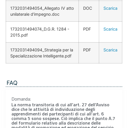
1732031494054_Allegato IV atto
DOC
Scarica
unilaterale d'impegno.doc
1732031494074_D.G.R. 1284 -
PDF
Scarica
2015.pdf
1732031494094_Strategia per la
PDF
Scarica
Specializzazione Intelligente.pdf
FAQ
Domanda:
La norma transitoria di cui all’art. 27 dell’Avviso
dice che le attività di individuazione degli
apprendimenti dei partecipanti di cui all’art. 6
comma 5 sono sospese. Ciò implica che il punto A.7
del formulario relativo alla descrizione delle
modalità di promozione ed erogazione del servizio