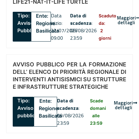
LIFE21-NAT-IT-LIFE TURTLE
Data
Data di
Tipo:
Ente:
Scaduto
Maggiori
dettagli
inizio:
scadenza
:
Avviso
Regione
da:
22/07/2026
06/08/2026
Pubblico
Basilicata
2
09:00
23:59
giorni
AVVISO PUBBLICO PER LA FORMAZIONE
DELL’ ELENCO DI PRIORITÀ REGIONALE DI
INTERVENTI ANTISISMICI SU STRUTTURE
E INFRASTRUTTURE STRATEGICHE
Data di
Tipo:
Ente:
Scade
Maggiori
dettagli
scadenza
:
Avviso
Regione
domani
09/08/2026
pubblico
Basilicata
alle
23:59
23:59