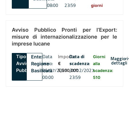
08:00
23:59
giorni
Avviso Pubblico Pronti per l’Export:
misure di internazionalizzazione per le
imprese lucane
Data
Importo
Data di
Tipo:
Ente:
Giorni
Maggiori
dettagli
inizio:
€
scadenza
:
Avviso
Regione
alla
06/07/2026
5,500,000
31/12/2027
Pubblico
Basilicata
scadenza:
00:00
23:59
510