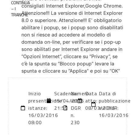
CONTINUA
consigliati Internet Explorer,Google Chrome.
– I
Attenzione!!! La versione di Internet Explorer
TRANCHE
8.0 o superiore. Attenzione!!! E’ obbligatorio
abilitare i popup, se i popup sono disabilitati
non si riesce ad accedere al modello di
domanda on-line, per verificare se i pop-up
sono abilitati per Internet Explorer andare in
“Opzioni Internet”, cliccare su “Privacy”, se
c’è la spunta su “Blocco popup” levare la
spunta e cliccare su “Applica” e poi su “OK”
Inizio
Scadenza:
Numero
Data
Data di
presentazione
15/04/2016
atto:
atto:
pubblicazione
istanze:
21:59
DGR
08/03/2016
sul BUR:
16/03/2016
n.
16/03/2016
08:00
230