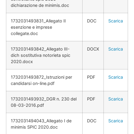
dichiarazione de minimis.doc
1732031493831_Allegato II
DOC
Scarica
esenzione e imprese
collegate.doc
1732031493842_Allegato III-
DOCX
Scarica
dich sostitutiva notorieta spic
2020.docx
1732031493872_Istruzioni per
PDF
Scarica
candidarsi on-line.pdf
1732031493932_DGR n. 230 del
PDF
Scarica
08-03-2016.pdf
1732031494043_Allegato I de
DOC
Scarica
minimis SPIC 2020.doc