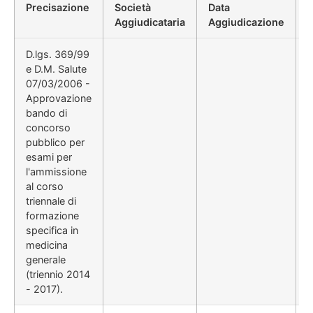
Precisazione
Società
Data
P
Aggiudicataria
Aggiudicazione
D.lgs. 369/99
e D.M. Salute
07/03/2006 -
Approvazione
bando di
concorso
pubblico per
esami per
l'ammissione
al corso
triennale di
formazione
specifica in
medicina
generale
(triennio 2014
- 2017).