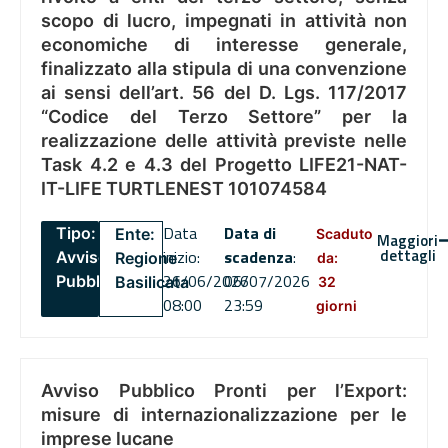
scopo di lucro, impegnati in attività non
economiche di interesse generale,
finalizzato alla stipula di una convenzione
ai sensi dell’art. 56 del D. Lgs. 117/2017
“Codice del Terzo Settore” per la
realizzazione delle attività previste nelle
Task 4.2 e 4.3 del Progetto LIFE21-NAT-
IT-LIFE TURTLENEST 101074584
Data
Data di
Tipo:
Ente:
Scaduto
Maggiori
dettagli
inizio:
scadenza
:
Avviso
Regione
da:
26/06/2026
06/07/2026
Pubblico
Basilicata
32
08:00
23:59
giorni
Avviso Pubblico Pronti per l’Export:
misure di internazionalizzazione per le
imprese lucane