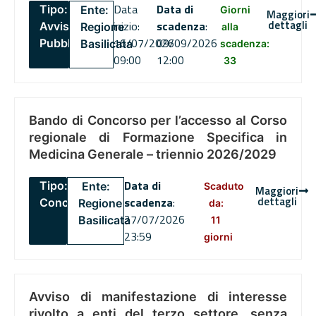
Data
Data di
Tipo:
Ente:
Giorni
Maggiori
dettagli
inizio:
scadenza
:
Avviso
Regione
alla
16/07/2026
09/09/2026
Pubblico
Basilicata
scadenza:
09:00
12:00
33
Bando di Concorso per l’accesso al Corso
regionale di Formazione Specifica in
Medicina Generale – triennio 2026/2029
Data di
Tipo:
Ente:
Scaduto
Maggiori
dettagli
scadenza
:
Concorsi
Regione
da:
27/07/2026
Basilicata
11
23:59
giorni
Avviso di manifestazione di interesse
rivolto a enti del terzo settore, senza