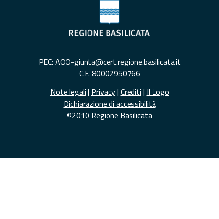
PEC: AOO-giunta@cert.regione.basilicata.it
C.F. 80002950766
Note legali
|
Privacy
|
Crediti
|
Il Logo
Dichiarazione di accessibilità
©2010 Regione Basilicata