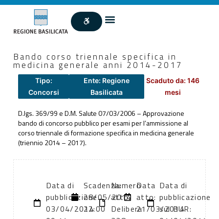
Bando corso triennale specifica in
medicina generale anni 2014-2017
Tipo:
Ente: Regione
Scaduto da: 146
Concorsi
Basilicata
mesi
D.lgs. 369/99 e D.M. Salute 07/03/2006 – Approvazione
bando di concorso pubblico per esami per l’ammissione al
corso triennale di formazione specifica in medicina generale
(triennio 2014 – 2017).
Data di
Scadenza:
Numero
Data
Data di
pubblicazione:
28/05/2014
atto:
atto:
pubblicazione
03/04/2014
22:00
Delibera
21/03/2014
sul BUR: