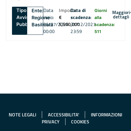
Data
Importo
Data di
Tipo:
Ente:
Giorni
Maggiori
dettagli
inizio:
€
scadenza
:
Avviso
Regione
alla
06/07/2026
5,500,000
31/12/2027
Pubblico
Basilicata
scadenza:
00:00
23:59
511
NOTE LEGALI
ACCESSIBILITA'
INFORMAZIONI
PRIVACY
COOKIES