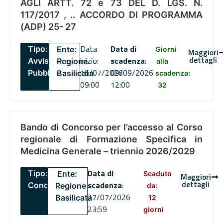
AGLI ARTT. 72 e 73 DEL D. LGS. N.
117/2017 , .. ACCORDO DI PROGRAMMA
(ADP) 25- 27
Data
Data di
Tipo:
Ente:
Giorni
Maggiori
dettagli
inizio:
scadenza
:
Avviso
Regione
alla
16/07/2026
09/09/2026
Pubblico
Basilicata
scadenza:
09:00
12:00
32
Bando di Concorso per l’accesso al Corso
regionale di Formazione Specifica in
Medicina Generale – triennio 2026/2029
Data di
Tipo:
Ente:
Scaduto
Maggiori
dettagli
scadenza
:
Concorsi
Regione
da:
27/07/2026
Basilicata
12
23:59
giorni