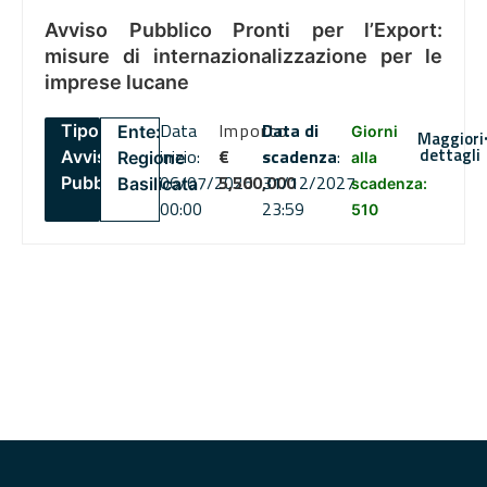
Avviso Pubblico Pronti per l’Export:
misure di internazionalizzazione per le
imprese lucane
Data
Importo
Data di
Tipo:
Ente:
Giorni
Maggiori
dettagli
inizio:
€
scadenza
:
Avviso
Regione
alla
06/07/2026
5,500,000
31/12/2027
Pubblico
Basilicata
scadenza:
00:00
23:59
510