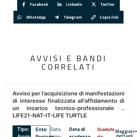
Facebook
Linkedin
Twitter
WhatsApp
Telegram
Copia link
AVVISI E BANDI
CORRELATI
Avviso per l’acquisizione di manifestazioni
di interesse finalizzata all’affidamento di
un incarico tecnico-professionale ..
LIFE21-NAT-IT-LIFE TURTLE
Data
Data di
Tipo:
Ente:
Scaduto
Maggiori
dettagli
inizio:
scadenza
:
Avviso
Regione
da: