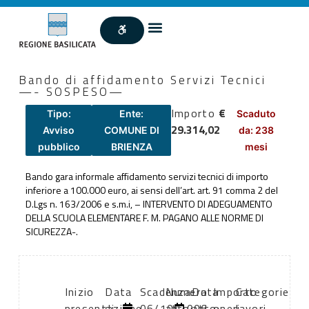
Bando di affidamento Servizi Tecnici
—- SOSPESO—
Importo
€
Tipo:
Ente:
Scaduto
29.314,02
Avviso
COMUNE DI
da: 238
pubblico
BRIENZA
mesi
Bando gara informale affidamento servizi tecnici di importo
inferiore a 100.000 euro, ai sensi dell’art. art. 91 comma 2 del
D.Lgs n. 163/2006 e s.m.i, – INTERVENTO DI ADEGUAMENTO
DELLA SCUOLA ELEMENTARE F. M. PAGANO ALLE NORME DI
SICUREZZA-.
Inizio
Data
Scadenza:
Numero
Data
Importo
Categorie
presentazione
di
06/10/2006
atto:
atto:
oneri
lavori