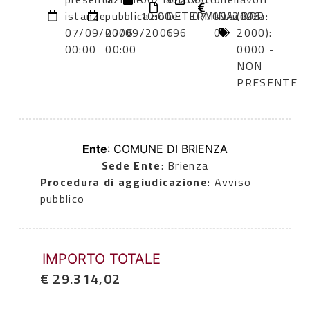
istanze:
pubblicazione:
10:00
DETERMINA
07/09/2006
sicurezza:
(DPR
07/09/2006
07/09/2006
196
0
2000):
00:00
00:00
0000 -
NON
PRESENTE
Ente
: COMUNE DI BRIENZA
Sede Ente
: Brienza
Procedura di aggiudicazione
: Avviso
pubblico
IMPORTO TOTALE
€ 29.314,02