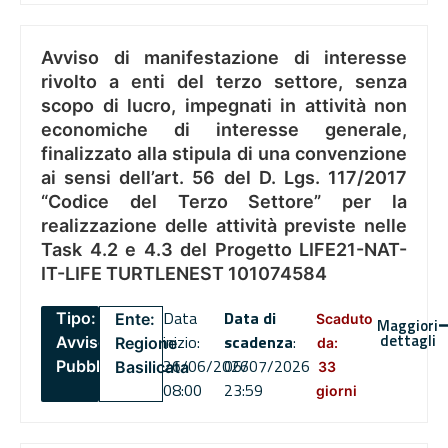
Avviso di manifestazione di interesse
rivolto a enti del terzo settore, senza
scopo di lucro, impegnati in attività non
economiche di interesse generale,
finalizzato alla stipula di una convenzione
ai sensi dell’art. 56 del D. Lgs. 117/2017
“Codice del Terzo Settore” per la
realizzazione delle attività previste nelle
Task 4.2 e 4.3 del Progetto LIFE21-NAT-
IT-LIFE TURTLENEST 101074584
Data
Data di
Tipo:
Ente:
Scaduto
Maggiori
dettagli
inizio:
scadenza
:
Avviso
Regione
da:
26/06/2026
06/07/2026
Pubblico
Basilicata
33
08:00
23:59
giorni