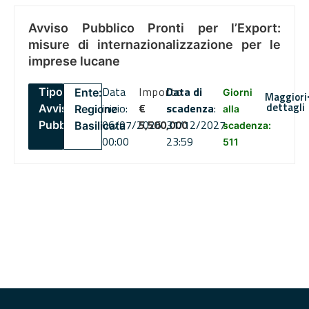
Avviso Pubblico Pronti per l’Export:
misure di internazionalizzazione per le
imprese lucane
Data
Importo
Data di
Tipo:
Ente:
Giorni
Maggiori
dettagli
inizio:
€
scadenza
:
Avviso
Regione
alla
06/07/2026
5,500,000
31/12/2027
Pubblico
Basilicata
scadenza:
00:00
23:59
511