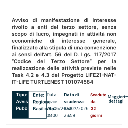
Avviso di manifestazione di interesse
rivolto a enti del terzo settore, senza
scopo di lucro, impegnati in attività non
economiche di interesse generale,
finalizzato alla stipula di una convenzione
ai sensi dell’art. 56 del D. Lgs. 117/2017
“Codice del Terzo Settore” per la
realizzazione delle attività previste nelle
Task 4.2 e 4.3 del Progetto LIFE21-NAT-
IT-LIFE TURTLENEST 101074584
Data
Data di
Tipo:
Ente:
Scaduto
Maggiori
dettagli
inizio:
scadenza
:
Avviso
Regione
da:
26/06/2026
06/07/2026
Pubblico
Basilicata
32
08:00
23:59
giorni