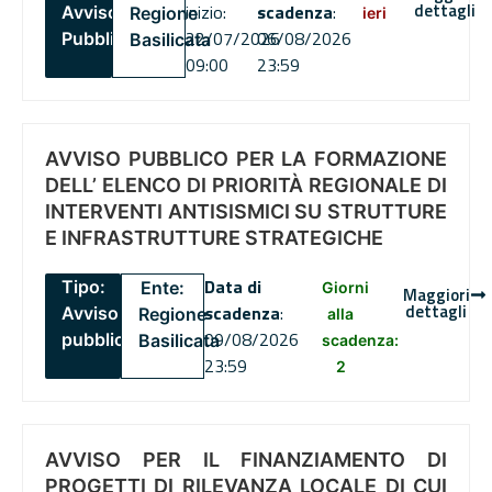
dettagli
inizio:
scadenza
:
Avviso
Regione
ieri
22/07/2026
06/08/2026
Pubblico
Basilicata
09:00
23:59
AVVISO PUBBLICO PER LA FORMAZIONE
DELL’ ELENCO DI PRIORITÀ REGIONALE DI
INTERVENTI ANTISISMICI SU STRUTTURE
E INFRASTRUTTURE STRATEGICHE
Data di
Tipo:
Ente:
Giorni
Maggiori
dettagli
scadenza
:
Avviso
Regione
alla
09/08/2026
pubblico
Basilicata
scadenza:
23:59
2
AVVISO PER IL FINANZIAMENTO DI
PROGETTI DI RILEVANZA LOCALE DI CUI