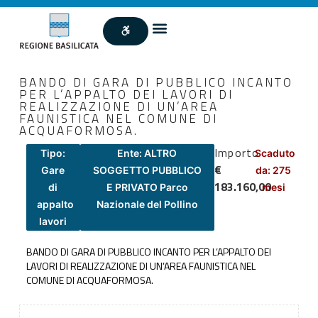
BANDO DI GARA DI PUBBLICO INCANTO
PER L’APPALTO DEI LAVORI DI
REALIZZAZIONE DI UN’AREA
FAUNISTICA NEL COMUNE DI
ACQUAFORMOSA.
Importo
Tipo:
Ente: ALTRO
Scaduto
€
Gare
SOGGETTO PUBBLICO
da: 275
183.160,00
di
E PRIVATO Parco
mesi
appalto
Nazionale del Pollino
lavori
BANDO DI GARA DI PUBBLICO INCANTO PER L’APPALTO DEI
LAVORI DI REALIZZAZIONE DI UN’AREA FAUNISTICA NEL
COMUNE DI ACQUAFORMOSA.