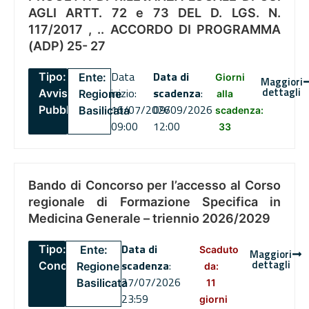
AGLI ARTT. 72 e 73 DEL D. LGS. N.
117/2017 , .. ACCORDO DI PROGRAMMA
(ADP) 25- 27
Data
Data di
Tipo:
Ente:
Giorni
Maggiori
dettagli
inizio:
scadenza
:
Avviso
Regione
alla
16/07/2026
09/09/2026
Pubblico
Basilicata
scadenza:
09:00
12:00
33
Bando di Concorso per l’accesso al Corso
regionale di Formazione Specifica in
Medicina Generale – triennio 2026/2029
Data di
Tipo:
Ente:
Scaduto
Maggiori
dettagli
scadenza
:
Concorsi
Regione
da:
27/07/2026
Basilicata
11
23:59
giorni