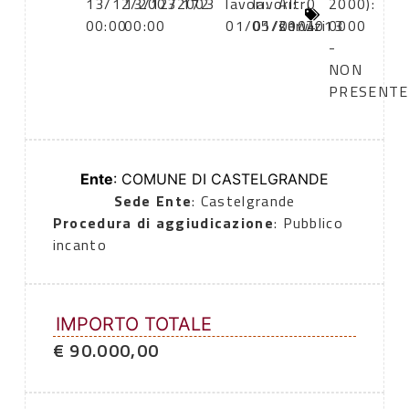
13/12/2003
13/12/2003
172
lavori:
lavori:
Altri
0
2000):
00:00
00:00
01/05/2004
01/01/2013
servizi
0000
-
NON
PRESENTE
Ente
: COMUNE DI CASTELGRANDE
Sede Ente
: Castelgrande
Procedura di aggiudicazione
: Pubblico
incanto
IMPORTO TOTALE
€ 90.000,00