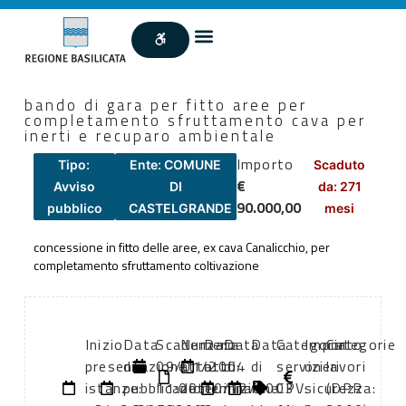
bando di gara per fitto aree per
completamento sfruttamento cava per
inerti e recuparo ambientale
Importo
Tipo:
Ente: COMUNE
Scaduto
€
Avviso
DI
da: 271
90.000,00
pubblico
CASTELGRANDE
mesi
concessione in fitto delle aree, ex cava Canalicchio, per
completamento sfruttamento coltivazione
Inizio
Data
Scadenza:
Numero
Data
Data
Data
Categoria
Importo
Categorie
presentazione
di
09/01/2004
atto:
atto:
di
di
servizi
oneri
lavori
istanze:
pubblicazione:
11:00
determina
10/12/2003
inizio
fine
CPV:
sicurezza:
(DPR