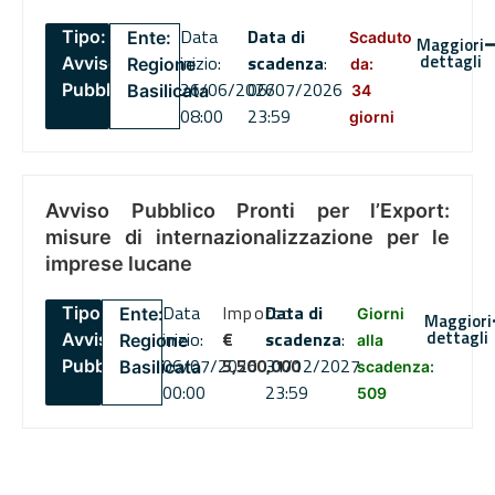
Data
Data di
Tipo:
Ente:
Scaduto
Maggiori
dettagli
inizio:
scadenza
:
Avviso
Regione
da:
26/06/2026
06/07/2026
Pubblico
Basilicata
34
08:00
23:59
giorni
Avviso Pubblico Pronti per l’Export:
misure di internazionalizzazione per le
imprese lucane
Data
Importo
Data di
Tipo:
Ente:
Giorni
Maggiori
dettagli
inizio:
€
scadenza
:
Avviso
Regione
alla
06/07/2026
5,500,000
31/12/2027
Pubblico
Basilicata
scadenza:
00:00
23:59
509