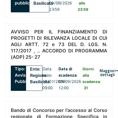
09/08/2026
pubblico
Basilicata
alle
23:59
23:59
AVVISO PER IL FINANZIAMENTO DI
PROGETTI DI RILEVANZA LOCALE DI CUI
AGLI ARTT. 72 e 73 DEL D. LGS. N.
117/2017 , .. ACCORDO DI PROGRAMMA
(ADP) 25- 27
Data
Data di
Tipo:
Ente:
Giorni
Maggiori
dettagli
inizio:
scadenza
:
Avviso
Regione
alla
16/07/2026
09/09/2026
Pubblico
Basilicata
scadenza:
09:00
12:00
31
Bando di Concorso per l’accesso al Corso
regionale di Formazione Specifica in