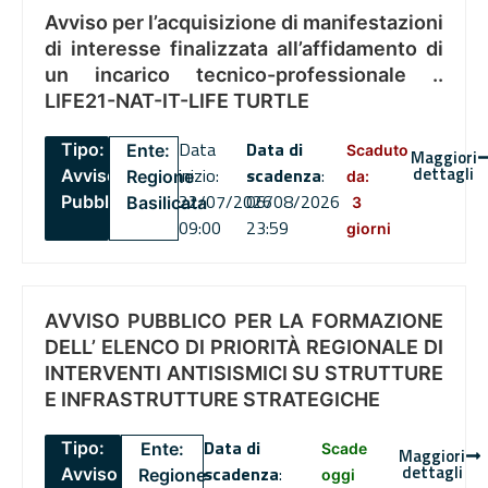
Avviso per l’acquisizione di manifestazioni
di interesse finalizzata all’affidamento di
un incarico tecnico-professionale ..
LIFE21-NAT-IT-LIFE TURTLE
Data
Data di
Tipo:
Ente:
Scaduto
Maggiori
dettagli
inizio:
scadenza
:
Avviso
Regione
da:
22/07/2026
06/08/2026
Pubblico
Basilicata
3
09:00
23:59
giorni
AVVISO PUBBLICO PER LA FORMAZIONE
DELL’ ELENCO DI PRIORITÀ REGIONALE DI
INTERVENTI ANTISISMICI SU STRUTTURE
E INFRASTRUTTURE STRATEGICHE
Data di
Tipo:
Ente:
Scade
Maggiori
dettagli
scadenza
:
Avviso
Regione
oggi