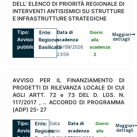
DELL’ ELENCO DI PRIORITÀ REGIONALE DI
INTERVENTI ANTISISMICI SU STRUTTURE
E INFRASTRUTTURE STRATEGICHE
Data di
Tipo:
Ente:
Giorni
Maggiori
dettagli
scadenza
:
Avviso
Regione
alla
09/08/2026
pubblico
Basilicata
scadenza:
23:59
2
AVVISO PER IL FINANZIAMENTO DI
PROGETTI DI RILEVANZA LOCALE DI CUI
AGLI ARTT. 72 e 73 DEL D. LGS. N.
117/2017 , .. ACCORDO DI PROGRAMMA
(ADP) 25- 27
Data
Data di
Tipo:
Ente:
Giorni
Maggiori
dettagli
inizio:
scadenza
:
Avviso
Regione
alla