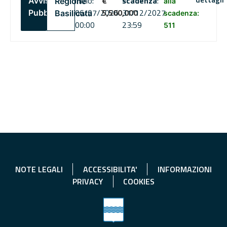
inizio:
€
scadenza
:
Avviso
Regione
alla
06/07/2026
5,500,000
31/12/2027
Pubblico
Basilicata
scadenza:
00:00
23:59
511
NOTE LEGALI
ACCESSIBILITA'
INFORMAZIONI
PRIVACY
COOKIES