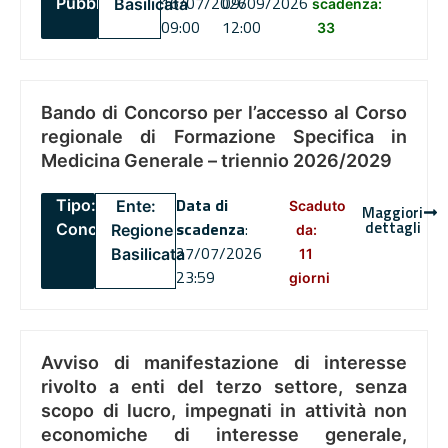
16/07/2026
09/09/2026
Pubblico
Basilicata
scadenza:
09:00
12:00
33
Bando di Concorso per l’accesso al Corso
regionale di Formazione Specifica in
Medicina Generale – triennio 2026/2029
Data di
Tipo:
Ente:
Scaduto
Maggiori
dettagli
scadenza
:
Concorsi
Regione
da:
27/07/2026
Basilicata
11
23:59
giorni
Avviso di manifestazione di interesse
rivolto a enti del terzo settore, senza
scopo di lucro, impegnati in attività non
economiche di interesse generale,