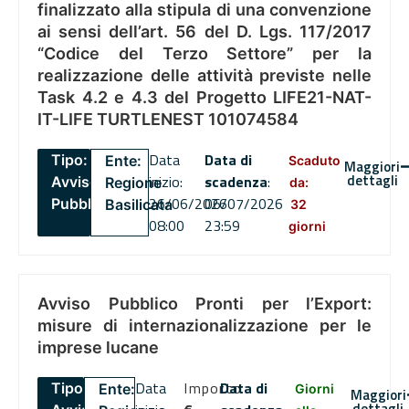
finalizzato alla stipula di una convenzione
ai sensi dell’art. 56 del D. Lgs. 117/2017
“Codice del Terzo Settore” per la
realizzazione delle attività previste nelle
Task 4.2 e 4.3 del Progetto LIFE21-NAT-
IT-LIFE TURTLENEST 101074584
Data
Data di
Tipo:
Ente:
Scaduto
Maggiori
dettagli
inizio:
scadenza
:
Avviso
Regione
da:
26/06/2026
06/07/2026
Pubblico
Basilicata
32
08:00
23:59
giorni
Avviso Pubblico Pronti per l’Export:
misure di internazionalizzazione per le
imprese lucane
Data
Importo
Data di
Tipo:
Ente:
Giorni
Maggiori
dettagli