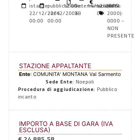
istanze:
pubblicazione:
12:00
Determinazione
14/12/2006
sicurezza:
(DPR
22/12/2006
22/12/2006
38
0
2000):
00:00
00:00
0000 -
NON
PRESENTE
STAZIONE APPALTANTE
Ente
: COMUNITA' MONTANA Val Sarmento
Sede Ente
: Noepoli
Procedura di aggiudicazione
: Pubblico
incanto
IMPORTO A BASE DI GARA (IVA
ESCLUSA)
€ 24.885,58