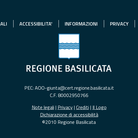
ALI
ACCESSIBILITA'
INFORMAZIONI
PRIVACY
PEC: AOO-giunta@cert.regione.basilicata.it
C.F. 80002950766
Note legali
|
Privacy
|
Crediti
|
Il Logo
Dichiarazione di accessibilità
©2010 Regione Basilicata