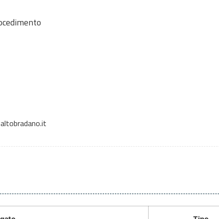
rocedimento
altobradano.it
gato
Tipo