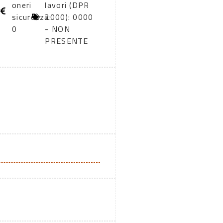
oneri
lavori (DPR
sicurezza:
2000): 0000
0
- NON
PRESENTE