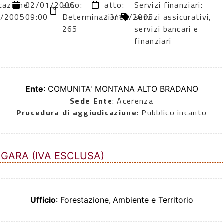
cazione:
02/01/2006
atto:
atto:
Servizi finanziari:
2/2005
09:00
Determinazione
13/12/2005
servizi assicurativi,
265
servizi bancari e
finanziari
Ente
: COMUNITA' MONTANA ALTO BRADANO
Sede Ente
: Acerenza
Procedura di aggiudicazione
: Pubblico incanto
 GARA (IVA ESCLUSA)
Ufficio
: Forestazione, Ambiente e Territorio