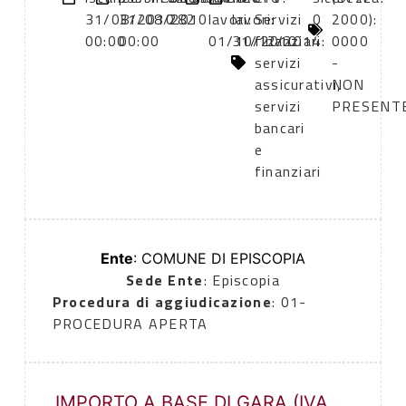
31/08/2010
31/08/2010
282
lavori:
lavori:
Servizi
0
2000):
00:00
00:00
01/10/2010
31/12/2014
finanziari:
0000
servizi
-
assicurativi,
NON
servizi
PRESENT
bancari
e
finanziari
Ente
: COMUNE DI EPISCOPIA
Sede Ente
: Episcopia
Procedura di aggiudicazione
: 01-
PROCEDURA APERTA
IMPORTO A BASE DI GARA (IVA