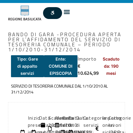
BANDO DI GARA -PROCEDURA APERTA
PER L’AFFIDAMENTO DEL SERVIZIO DI
TESORERIA COMUNALE – PERIODO
1/10/2010-31/12/2014
Importo
Tipo: Gare
Ente:
Scaduto
€
di appalto
COMUNE DI
da: 190
10.624,99
servizi
EPISCOPIA
mesi
SERVIZIO DI TESORERIA COMUNALE DAL 1/10/2010 AL
31/12/2014
Inizio
Data
Scadenza:
Numero
Data
Data
Data
Categoria
Importo
Categorie
presentazione
di
20/09/2010
atto:
atto:
di
di
servizi
oneri
lavori
istanze:
pubblicazione:
11:00
DETERMINA
31/08/2010
inizio
fine
CPV:
sicurezza:
(DPR