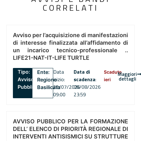
CORRELATI
Avviso per l’acquisizione di manifestazioni
di interesse finalizzata all’affidamento di
un incarico tecnico-professionale ..
LIFE21-NAT-IT-LIFE TURTLE
Data
Data di
Tipo:
Ente:
Scaduto
Maggiori
dettagli
inizio:
scadenza
:
Avviso
Regione
ieri
22/07/2026
06/08/2026
Pubblico
Basilicata
09:00
23:59
AVVISO PUBBLICO PER LA FORMAZIONE
DELL’ ELENCO DI PRIORITÀ REGIONALE DI
INTERVENTI ANTISISMICI SU STRUTTURE