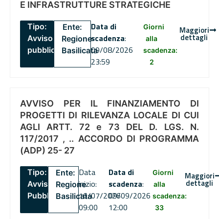
E INFRASTRUTTURE STRATEGICHE
Data di
Tipo:
Ente:
Giorni
Maggiori
dettagli
scadenza
:
Avviso
Regione
alla
09/08/2026
pubblico
Basilicata
scadenza:
23:59
2
AVVISO PER IL FINANZIAMENTO DI
PROGETTI DI RILEVANZA LOCALE DI CUI
AGLI ARTT. 72 e 73 DEL D. LGS. N.
117/2017 , .. ACCORDO DI PROGRAMMA
(ADP) 25- 27
Data
Data di
Tipo:
Ente:
Giorni
Maggiori
dettagli
inizio:
scadenza
:
Avviso
Regione
alla
16/07/2026
09/09/2026
Pubblico
Basilicata
scadenza:
09:00
12:00
33