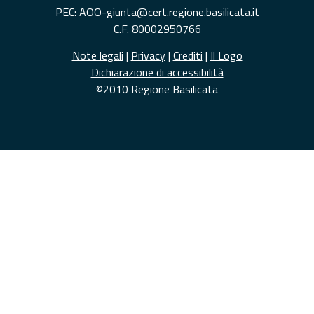
PEC: AOO-giunta@cert.regione.basilicata.it
C.F. 80002950766
Note legali
|
Privacy
|
Crediti
|
Il Logo
Dichiarazione di accessibilità
©2010 Regione Basilicata