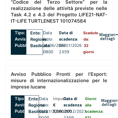
“Codice del Terzo Settore” per la
realizzazione delle attività previste nelle
Task 4.2 e 4.3 del Progetto LIFE21-NAT-
IT-LIFE TURTLENEST 101074584
Data
Data di
Tipo:
Ente:
Scaduto
Maggiori
dettagli
inizio:
scadenza
:
Avviso
Regione
da:
26/06/2026
06/07/2026
Pubblico
Basilicata
32
08:00
23:59
giorni
Avviso Pubblico Pronti per l’Export:
misure di internazionalizzazione per le
imprese lucane
Data
Importo
Data di
Tipo:
Ente:
Giorni
Maggiori
dettagli
inizio:
€
scadenza
:
Avviso
Regione
alla
06/07/2026
5,500,000
31/12/2027
Pubblico
Basilicata
scadenza:
00:00
23:59
511