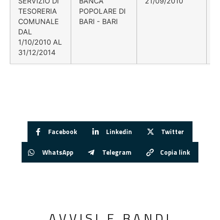
SERVIZIO DI
BANCA
21/09/2010
D
TESORERIA
POPOLARE DI
N
COMUNALE
BARI - BARI
2
DAL
1/10/2010 AL
31/12/2014
Facebook
Linkedin
Twitter
WhatsApp
Telegram
Copia link
AVVISI E BANDI