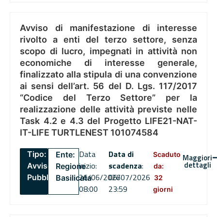
Avviso di manifestazione di interesse
rivolto a enti del terzo settore, senza
scopo di lucro, impegnati in attività non
economiche di interesse generale,
finalizzato alla stipula di una convenzione
ai sensi dell’art. 56 del D. Lgs. 117/2017
“Codice del Terzo Settore” per la
realizzazione delle attività previste nelle
Task 4.2 e 4.3 del Progetto LIFE21-NAT-
IT-LIFE TURTLENEST 101074584
Data
Data di
Tipo:
Ente:
Scaduto
Maggiori
dettagli
inizio:
scadenza
:
Avviso
Regione
da:
26/06/2026
06/07/2026
Pubblico
Basilicata
32
08:00
23:59
giorni