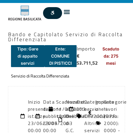
Bando e Capitolato Servizio di Raccolta
Differenziata
Importo
Tipo: Gare
Ente:
Scaduto
€
di appalto
COMUNE
da: 275
53.711,52
servizi
DI PISTICCI
mesi
Servizio di Raccolta Differenziata
Inizio
Data
Scadenza:
Numero
Data
Categoria
Importo
Categorie
presentazione
di
11/08/2003
atto:
atto:
servizi
oneri
lavori
istanze:
pubblicazione:
10:00
Delibera
16/05/2003
CPV:
sicurezza:
(DPR
23/06/2003
23/06/2003
di
Altri
0
2000):
00:00
00:00
G.C.
servizi
0000 -