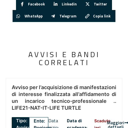
Facebook
Linkedin
Twitter
WhatsApp
Telegram
Copia link
AVVISI E BANDI
CORRELATI
Avviso per l’acquisizione di manifestazioni
di interesse finalizzata all’affidamento di
un incarico tecnico-professionale ..
LIFE21-NAT-IT-LIFE TURTLE
Data
Data di
Tipo:
Ente:
Scaduto
Maggiori
dettagli
inizio:
scadenza
:
Avviso
Regione
ieri