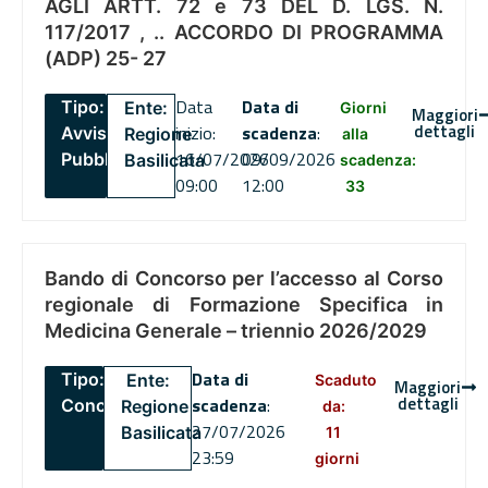
AGLI ARTT. 72 e 73 DEL D. LGS. N.
117/2017 , .. ACCORDO DI PROGRAMMA
(ADP) 25- 27
Data
Data di
Tipo:
Ente:
Giorni
Maggiori
dettagli
inizio:
scadenza
:
Avviso
Regione
alla
16/07/2026
09/09/2026
Pubblico
Basilicata
scadenza:
09:00
12:00
33
Bando di Concorso per l’accesso al Corso
regionale di Formazione Specifica in
Medicina Generale – triennio 2026/2029
Data di
Tipo:
Ente:
Scaduto
Maggiori
dettagli
scadenza
:
Concorsi
Regione
da:
27/07/2026
Basilicata
11
23:59
giorni