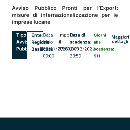
Avviso Pubblico Pronti per l’Export:
misure di internazionalizzazione per le
imprese lucane
Data
Importo
Data di
Tipo:
Ente:
Giorni
Maggiori
dettagli
inizio:
€
scadenza
:
Avviso
Regione
alla
06/07/2026
5,500,000
31/12/2027
Pubblico
Basilicata
scadenza:
00:00
23:59
511