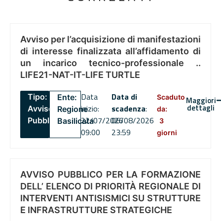
Avviso per l’acquisizione di manifestazioni
di interesse finalizzata all’affidamento di
un incarico tecnico-professionale ..
LIFE21-NAT-IT-LIFE TURTLE
Data
Data di
Tipo:
Ente:
Scaduto
Maggiori
dettagli
inizio:
scadenza
:
Avviso
Regione
da:
22/07/2026
06/08/2026
Pubblico
Basilicata
3
09:00
23:59
giorni
AVVISO PUBBLICO PER LA FORMAZIONE
DELL’ ELENCO DI PRIORITÀ REGIONALE DI
INTERVENTI ANTISISMICI SU STRUTTURE
E INFRASTRUTTURE STRATEGICHE