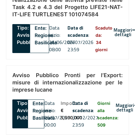
Task 4.2 e 4.3 del Progetto LIFE21-NAT-
IT-LIFE TURTLENEST 101074584
Data
Data di
Tipo:
Ente:
Scaduto
Maggiori
dettagli
inizio:
scadenza
:
Avviso
Regione
da:
26/06/2026
06/07/2026
Pubblico
Basilicata
34
08:00
23:59
giorni
Avviso Pubblico Pronti per l’Export:
misure di internazionalizzazione per le
imprese lucane
Data
Importo
Data di
Tipo:
Ente:
Giorni
Maggiori
dettagli
inizio:
€
scadenza
:
Avviso
Regione
alla
06/07/2026
5,500,000
31/12/2027
Pubblico
Basilicata
scadenza:
00:00
23:59
509