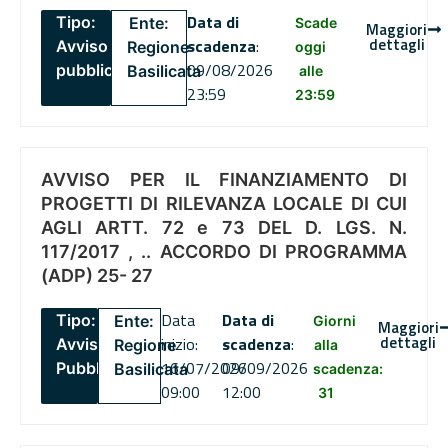
Data di
Tipo:
Ente:
Scade
Maggiori
dettagli
scadenza
:
Avviso
Regione
oggi
09/08/2026
pubblico
Basilicata
alle
23:59
23:59
AVVISO PER IL FINANZIAMENTO DI
PROGETTI DI RILEVANZA LOCALE DI CUI
AGLI ARTT. 72 e 73 DEL D. LGS. N.
117/2017 , .. ACCORDO DI PROGRAMMA
(ADP) 25- 27
Data
Data di
Tipo:
Ente:
Giorni
Maggiori
dettagli
inizio:
scadenza
:
Avviso
Regione
alla
16/07/2026
09/09/2026
Pubblico
Basilicata
scadenza:
09:00
12:00
31