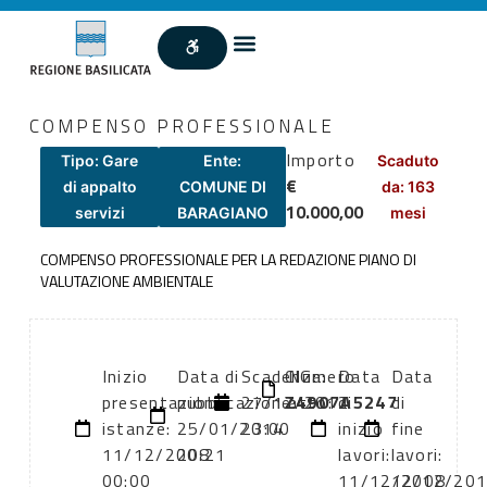
COMPENSO PROFESSIONALE
Importo
Tipo: Gare
Ente:
Scaduto
€
di appalto
COMUNE DI
da: 163
10.000,00
servizi
BARAGIANO
mesi
COMPENSO PROFESSIONALE PER LA REDAZIONE PIANO DI
VALUTAZIONE AMBIENTALE
Inizio
Data di
Scadenza:
CIG:
Numero
Data
Data
presentazione
pubblicazione:
27/12/2012
Z4907A5247
atto:
di
di
istanze:
25/01/2014
23:00
inizio
fine
11/12/2008
20:21
lavori:
lavori:
00:00
11/12/2008
12/12/20