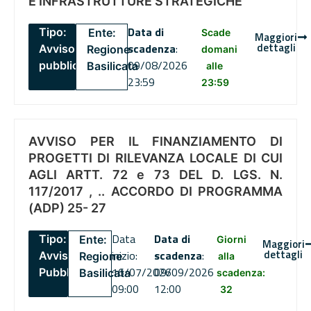
E INFRASTRUTTURE STRATEGICHE
Data di
Tipo:
Ente:
Scade
Maggiori
dettagli
scadenza
:
Avviso
Regione
domani
09/08/2026
pubblico
Basilicata
alle
23:59
23:59
AVVISO PER IL FINANZIAMENTO DI
PROGETTI DI RILEVANZA LOCALE DI CUI
AGLI ARTT. 72 e 73 DEL D. LGS. N.
117/2017 , .. ACCORDO DI PROGRAMMA
(ADP) 25- 27
Data
Data di
Tipo:
Ente:
Giorni
Maggiori
dettagli
inizio:
scadenza
:
Avviso
Regione
alla
16/07/2026
09/09/2026
Pubblico
Basilicata
scadenza:
09:00
12:00
32