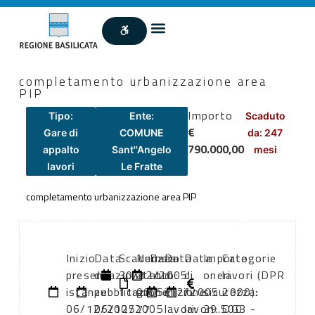
completamento urbanizzazione area
PIP
Importo
Tipo:
Ente:
Scaduto
€
Gare di
COMUNE
da: 247
790.000,00
appalto
Sant''Angelo
mesi
lavori
Le Fratte
completamento urbanizzazione area PIP
Inizio
Data
Scadenza:
Numero
Data
Data
Data
Importo
Categorie
presentazione
di
30/12/2005
atto:
atto:
di
di
oneri
lavori (DPR
istanze:
pubblicazione:
11:00
gm
05/12/2005
inizio
fine
sicurezza:
2000):
06/12/2005
06/12/2005
77
lavori:
lavori:
39.500
OG3 -