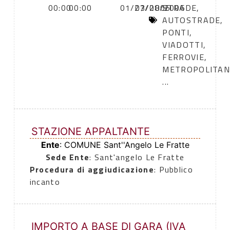
00:00
00:00
01/03/2006
27/08/2006
STRADE,
AUTOSTRADE,
PONTI,
VIADOTTI,
FERROVIE,
METROPOLITAN
...
STAZIONE APPALTANTE
Ente
: COMUNE Sant''Angelo Le Fratte
Sede Ente
: Sant'angelo Le Fratte
Procedura di aggiudicazione
: Pubblico
incanto
IMPORTO A BASE DI GARA (IVA