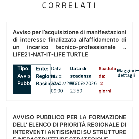
CORRELATI
Avviso per l’acquisizione di manifestazioni
di interesse finalizzata all’affidamento di
un incarico tecnico-professionale ..
LIFE21-NAT-IT-LIFE TURTLE
Data
Data di
Tipo:
Ente:
Scaduto
Maggiori
dettagli
inizio:
scadenza
:
Avviso
Regione
da:
22/07/2026
06/08/2026
Pubblico
Basilicata
2
09:00
23:59
giorni
AVVISO PUBBLICO PER LA FORMAZIONE
DELL’ ELENCO DI PRIORITÀ REGIONALE DI
INTERVENTI ANTISISMICI SU STRUTTURE