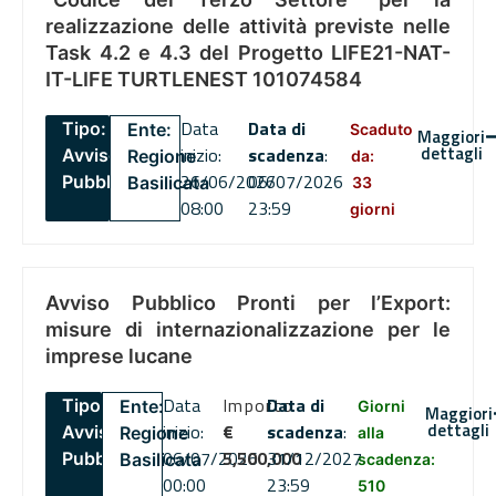
realizzazione delle attività previste nelle
Task 4.2 e 4.3 del Progetto LIFE21-NAT-
IT-LIFE TURTLENEST 101074584
Data
Data di
Tipo:
Ente:
Scaduto
Maggiori
dettagli
inizio:
scadenza
:
Avviso
Regione
da:
26/06/2026
06/07/2026
Pubblico
Basilicata
33
08:00
23:59
giorni
Avviso Pubblico Pronti per l’Export:
misure di internazionalizzazione per le
imprese lucane
Data
Importo
Data di
Tipo:
Ente:
Giorni
Maggiori
dettagli
inizio:
€
scadenza
:
Avviso
Regione
alla
06/07/2026
5,500,000
31/12/2027
Pubblico
Basilicata
scadenza:
00:00
23:59
510