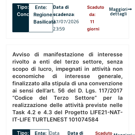
Data di
Tipo:
Ente:
Scaduto
Maggiori
dettagli
scadenza
:
Concorsi
Regione
da:
27/07/2026
Basilicata
11
23:59
giorni
Avviso di manifestazione di interesse
rivolto a enti del terzo settore, senza
scopo di lucro, impegnati in attività non
economiche di interesse generale,
finalizzato alla stipula di una convenzione
ai sensi dell’art. 56 del D. Lgs. 117/2017
“Codice del Terzo Settore” per la
realizzazione delle attività previste nelle
Task 4.2 e 4.3 del Progetto LIFE21-NAT-
IT-LIFE TURTLENEST 101074584
Data
Data di
Tipo:
Ente:
Scaduto