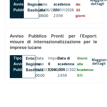
Maggiori
dettagli
inizio:
scadenza
:
Avviso
Regione
da:
26/06/2026
06/07/2026
Pubblico
Basilicata
32
08:00
23:59
giorni
Avviso Pubblico Pronti per l’Export:
misure di internazionalizzazione per le
imprese lucane
Data
Importo
Data di
Tipo:
Ente:
Giorni
Maggiori
dettagli
inizio:
€
scadenza
:
Avviso
Regione
alla
06/07/2026
5,500,000
31/12/2027
Pubblico
Basilicata
scadenza:
00:00
23:59
511