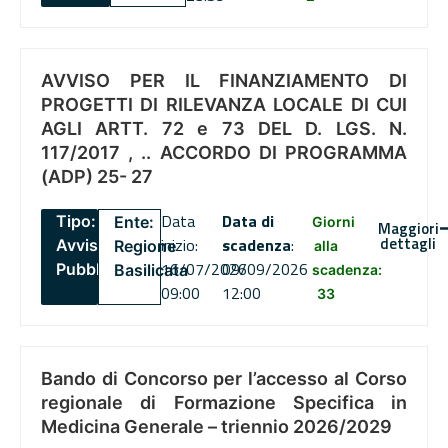
AVVISO PER IL FINANZIAMENTO DI
PROGETTI DI RILEVANZA LOCALE DI CUI
AGLI ARTT. 72 e 73 DEL D. LGS. N.
117/2017 , .. ACCORDO DI PROGRAMMA
(ADP) 25- 27
Data
Data di
Tipo:
Ente:
Giorni
Maggiori
dettagli
inizio:
scadenza
:
Avviso
Regione
alla
16/07/2026
09/09/2026
Pubblico
Basilicata
scadenza:
09:00
12:00
33
Bando di Concorso per l’accesso al Corso
regionale di Formazione Specifica in
Medicina Generale – triennio 2026/2029