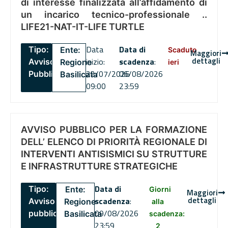
di interesse finalizzata all’affidamento di
un incarico tecnico-professionale ..
LIFE21-NAT-IT-LIFE TURTLE
Data
Data di
Tipo:
Ente:
Scaduto
Maggiori
dettagli
inizio:
scadenza
:
Avviso
Regione
ieri
22/07/2026
06/08/2026
Pubblico
Basilicata
09:00
23:59
AVVISO PUBBLICO PER LA FORMAZIONE
DELL’ ELENCO DI PRIORITÀ REGIONALE DI
INTERVENTI ANTISISMICI SU STRUTTURE
E INFRASTRUTTURE STRATEGICHE
Data di
Tipo:
Ente:
Giorni
Maggiori
dettagli
scadenza
:
Avviso
Regione
alla
09/08/2026
pubblico
Basilicata
scadenza:
23:59
2