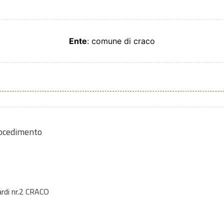
Ente
: comune di craco
rocedimento
rdi nr.2 CRACO