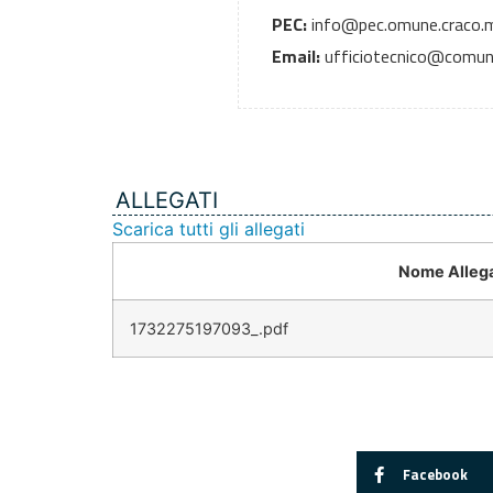
PEC:
info@pec.omune.craco.m
Email:
ufficiotecnico@comune
ALLEGATI
Scarica tutti gli allegati
Nome Alleg
1732275197093_.pdf
Facebook