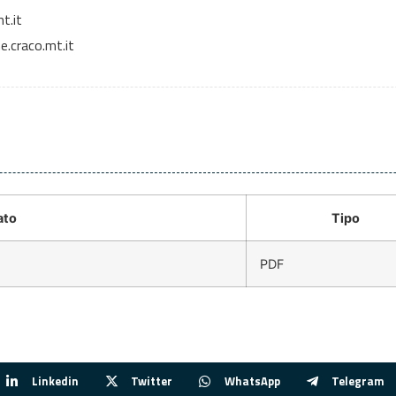
t.it
.craco.mt.it
ato
Tipo
PDF
Linkedin
Twitter
WhatsApp
Telegram