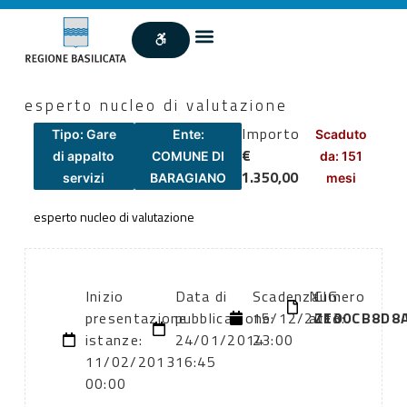
esperto nucleo di valutazione
Importo
Tipo: Gare
Ente:
Scaduto
€
di appalto
COMUNE DI
da: 151
1.350,00
servizi
BARAGIANO
mesi
esperto nucleo di valutazione
Inizio
Data di
Scadenza:
Numero
CIG:
presentazione
pubblicazione:
15/12/2013
atto:
ZE00CB8D8
istanze:
24/01/2014
23:00
11/02/2013
16:45
00:00