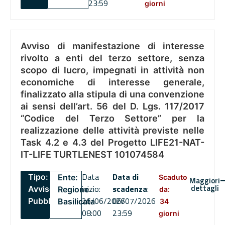
23:59
giorni
Avviso di manifestazione di interesse
rivolto a enti del terzo settore, senza
scopo di lucro, impegnati in attività non
economiche di interesse generale,
finalizzato alla stipula di una convenzione
ai sensi dell’art. 56 del D. Lgs. 117/2017
“Codice del Terzo Settore” per la
realizzazione delle attività previste nelle
Task 4.2 e 4.3 del Progetto LIFE21-NAT-
IT-LIFE TURTLENEST 101074584
Data
Data di
Tipo:
Ente:
Scaduto
Maggiori
dettagli
inizio:
scadenza
:
Avviso
Regione
da:
26/06/2026
06/07/2026
Pubblico
Basilicata
34
08:00
23:59
giorni