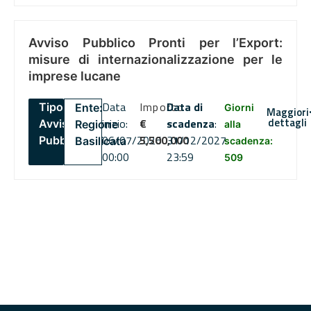
Avviso Pubblico Pronti per l’Export:
misure di internazionalizzazione per le
imprese lucane
Data
Importo
Data di
Tipo:
Ente:
Giorni
Maggiori
dettagli
inizio:
€
scadenza
:
Avviso
Regione
alla
06/07/2026
5,500,000
31/12/2027
Pubblico
Basilicata
scadenza:
00:00
23:59
509