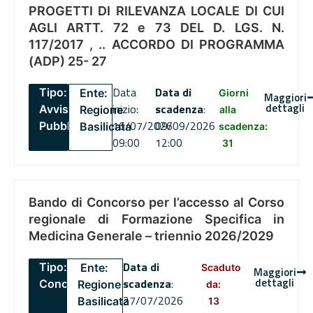
PROGETTI DI RILEVANZA LOCALE DI CUI
AGLI ARTT. 72 e 73 DEL D. LGS. N.
117/2017 , .. ACCORDO DI PROGRAMMA
(ADP) 25- 27
Data
Data di
Tipo:
Ente:
Giorni
Maggiori
dettagli
inizio:
scadenza
:
Avviso
Regione
alla
16/07/2026
09/09/2026
Pubblico
Basilicata
scadenza:
09:00
12:00
31
Bando di Concorso per l’accesso al Corso
regionale di Formazione Specifica in
Medicina Generale – triennio 2026/2029
Data di
Tipo:
Ente:
Scaduto
Maggiori
dettagli
scadenza
:
Concorsi
Regione
da:
27/07/2026
Basilicata
13