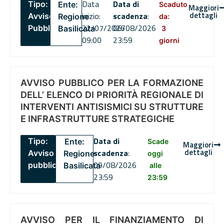
Data
Data di
Tipo:
Ente:
Scaduto
Maggiori
dettagli
inizio:
scadenza
:
Avviso
Regione
da:
22/07/2026
06/08/2026
Pubblico
Basilicata
3
09:00
23:59
giorni
AVVISO PUBBLICO PER LA FORMAZIONE
DELL’ ELENCO DI PRIORITÀ REGIONALE DI
INTERVENTI ANTISISMICI SU STRUTTURE
E INFRASTRUTTURE STRATEGICHE
Data di
Tipo:
Ente:
Scade
Maggiori
dettagli
scadenza
:
Avviso
Regione
oggi
09/08/2026
pubblico
Basilicata
alle
23:59
23:59
AVVISO PER IL FINANZIAMENTO DI