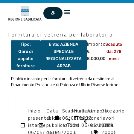
Fornitura di vetreria per laboratorio
Importo
Tipo:
Ente: AZIENDA
Scaduto
€
Gare di
SPECIALE
da: 278
8.000,00
appalto
REGIONALIZZATA
mesi
forniture
ARPAB
Pubblico incanto per la fornitura di vetreria da destinare al
Dipartimento Provinciale di Potenza e Ufficio Risorse Idriche
Inizio
Data
Scadenza:
Numero
Data
Importo
Categorie
presentazione
di
06/06/2003
atto:
atto:
oneri
lavori
istanze:
pubblicazione:
11:00
nd
06/05/2003
sicurezza:
(DPR
06/05/2003
06/05/2003
0
0
2000):