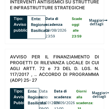
INTERVENTI ANTISISMICI SU STRUTTURE
E INFRASTRUTTURE STRATEGICHE
Data di
Tipo:
Ente:
Scade
Maggiori
dettagli
scadenza
:
Avviso
Regione
oggi
09/08/2026
pubblico
Basilicata
alle
23:59
23:59
AVVISO PER IL FINANZIAMENTO DI
PROGETTI DI RILEVANZA LOCALE DI CUI
AGLI ARTT. 72 e 73 DEL D. LGS. N.
117/2017 , .. ACCORDO DI PROGRAMMA
(ADP) 25- 27
Data
Data di
Tipo:
Ente:
Giorni
Maggiori
dettagli
inizio:
scadenza
:
Avviso
Regione
alla
16/07/2026
09/09/2026
Pubblico
Basilicata
scadenza:
09:00
12:00
31