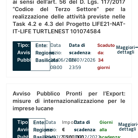
ai sensi dell’art. 56 del D. Lgs. 117/2017
“Codice del Terzo Settore” per la
realizzazione delle attività previste nelle
Task 4.2 e 4.3 del Progetto LIFE21-NAT-
IT-LIFE TURTLENEST 101074584
Data
Data di
Tipo:
Ente:
Scaduto
Maggiori
dettagli
inizio:
scadenza
:
Avviso
Regione
da:
26/06/2026
06/07/2026
Pubblico
Basilicata
34
08:00
23:59
giorni
Avviso Pubblico Pronti per l’Export:
misure di internazionalizzazione per le
imprese lucane
Data
Importo
Data di
Tipo:
Ente:
Giorni
Maggiori
dettagli
inizio:
€
scadenza
:
Avviso
Regione
alla
06/07/2026
5,500,000
31/12/2027
Pubblico
Basilicata
scadenza: