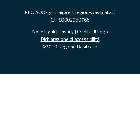
PEC: AOO-giunta@cert.regione.basilicata.it
C.F. 80002950766
Note legali
|
Privacy
|
Crediti
|
Il Logo
Dichiarazione di accessibilità
©2010 Regione Basilicata