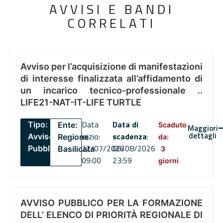
AVVISI E BANDI
CORRELATI
Avviso per l’acquisizione di manifestazioni
di interesse finalizzata all’affidamento di
un incarico tecnico-professionale ..
LIFE21-NAT-IT-LIFE TURTLE
Data
Data di
Tipo:
Ente:
Scaduto
Maggiori
dettagli
inizio:
scadenza
:
Avviso
Regione
da:
22/07/2026
06/08/2026
Pubblico
Basilicata
3
09:00
23:59
giorni
AVVISO PUBBLICO PER LA FORMAZIONE
DELL’ ELENCO DI PRIORITÀ REGIONALE DI