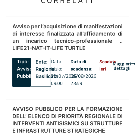
CORRELATI
Avviso per l’acquisizione di manifestazioni
di interesse finalizzata all’affidamento di
un incarico tecnico-professionale ..
LIFE21-NAT-IT-LIFE TURTLE
Data
Data di
Tipo:
Ente:
Scaduto
Maggiori
dettagli
inizio:
scadenza
:
Avviso
Regione
ieri
22/07/2026
06/08/2026
Pubblico
Basilicata
09:00
23:59
AVVISO PUBBLICO PER LA FORMAZIONE
DELL’ ELENCO DI PRIORITÀ REGIONALE DI
INTERVENTI ANTISISMICI SU STRUTTURE
E INFRASTRUTTURE STRATEGICHE