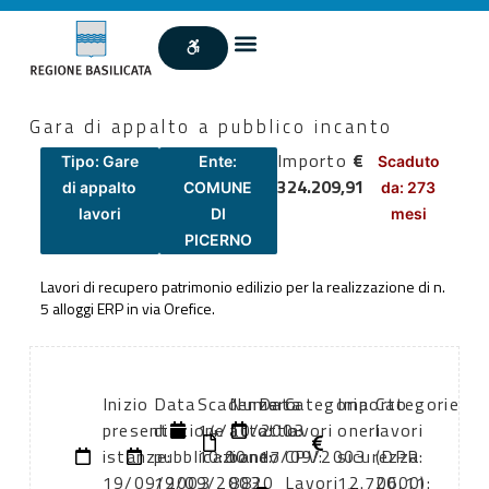
Gara di appalto a pubblico incanto
Importo
€
Tipo: Gare
Ente:
Scaduto
324.209,91
di appalto
COMUNE
da: 273
lavori
DI
mesi
PICERNO
Lavori di recupero patrimonio edilizio per la realizzazione di n.
5 alloggi ERP in via Orefice.
Inizio
Data
Scadenza:
Numero
Data
Categoria
Importo
Categorie
presentazione
di
14/10/2003
atto:
atto:
lavori
oneri
lavori
istanze:
pubblicazione:
10:00
bando
17/09/2003
CPV:
sicurezza:
(DPR
19/09/2003
19/09/2003
8820
Lavori
12.706,11
2000):