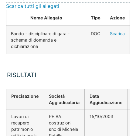
Scarica tutti gli allegati
Nome Allegato
Tipo
Azione
Bando - disciplinare di gara -
DOC
Scarica
schema di domanda e
dichiarazione
RISULTATI
Precisazione
Società
Data
P
Aggiudicataria
Aggiudicazione
D
Lavori di
PE.BA.
15/10/2003
D
recupero
costruzioni
patrimonio
snc di Michele
edilizio per la
Petrillo