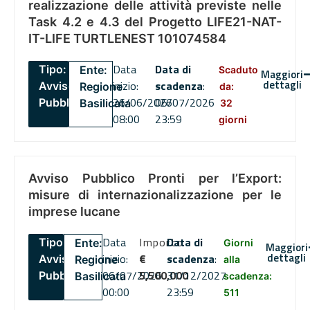
realizzazione delle attività previste nelle
Task 4.2 e 4.3 del Progetto LIFE21-NAT-
IT-LIFE TURTLENEST 101074584
Data
Data di
Tipo:
Ente:
Scaduto
Maggiori
dettagli
inizio:
scadenza
:
Avviso
Regione
da:
26/06/2026
06/07/2026
Pubblico
Basilicata
32
08:00
23:59
giorni
Avviso Pubblico Pronti per l’Export:
misure di internazionalizzazione per le
imprese lucane
Data
Importo
Data di
Tipo:
Ente:
Giorni
Maggiori
dettagli
inizio:
€
scadenza
:
Avviso
Regione
alla
06/07/2026
5,500,000
31/12/2027
Pubblico
Basilicata
scadenza:
00:00
23:59
511