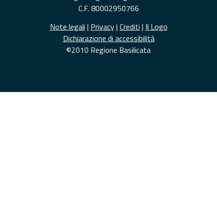
C.F. 80002950766
Note legali
|
Privacy
|
Crediti
|
Il Logo
Dichiarazione di accessibilità
©2010 Regione Basilicata