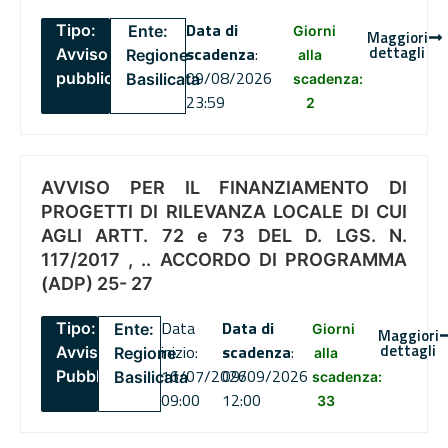
Data di
Tipo:
Ente:
Giorni
Maggiori
dettagli
scadenza
:
Avviso
Regione
alla
09/08/2026
pubblico
Basilicata
scadenza:
23:59
2
AVVISO PER IL FINANZIAMENTO DI
PROGETTI DI RILEVANZA LOCALE DI CUI
AGLI ARTT. 72 e 73 DEL D. LGS. N.
117/2017 , .. ACCORDO DI PROGRAMMA
(ADP) 25- 27
Data
Data di
Tipo:
Ente:
Giorni
Maggiori
dettagli
inizio:
scadenza
:
Avviso
Regione
alla
16/07/2026
09/09/2026
Pubblico
Basilicata
scadenza:
09:00
12:00
33