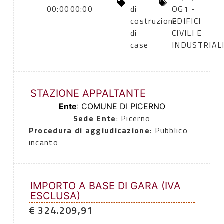
00:00
00:00
di
OG1 -
costruzione
EDIFICI
di
CIVILI E
case
INDUSTRIAL
STAZIONE APPALTANTE
Ente
: COMUNE DI PICERNO
Sede Ente
: Picerno
Procedura di aggiudicazione
: Pubblico
incanto
IMPORTO A BASE DI GARA (IVA
ESCLUSA)
€ 324.209,91