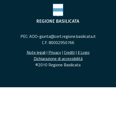
PEC: AOO-giunta@cert.regione.basilicata.it
C.F. 80002950766
Note legali
|
Privacy
|
Crediti
|
Il Logo
Dichiarazione di accessibilità
©2010 Regione Basilicata