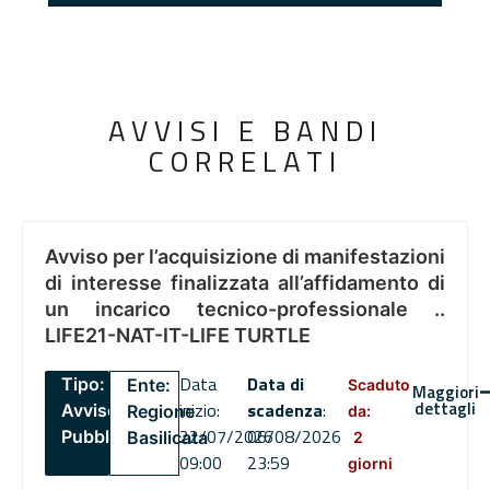
AVVISI E BANDI
CORRELATI
Avviso per l’acquisizione di manifestazioni
di interesse finalizzata all’affidamento di
un incarico tecnico-professionale ..
LIFE21-NAT-IT-LIFE TURTLE
Data
Data di
Tipo:
Ente:
Scaduto
Maggiori
dettagli
inizio:
scadenza
:
Avviso
Regione
da:
22/07/2026
06/08/2026
Pubblico
Basilicata
2
09:00
23:59
giorni