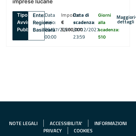
imprese lucane
Data
Importo
Data di
Tipo:
Ente:
Giorni
Maggiori
dettagli
inizio:
€
scadenza
:
Avviso
Regione
alla
06/07/2026
5,500,000
31/12/2027
Pubblico
Basilicata
scadenza:
00:00
23:59
510
NOTE LEGALI
ACCESSIBILITA'
INFORMAZIONI
PRIVACY
COOKIES