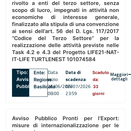
rivolto a enti del terzo settore, senza
scopo di lucro, impegnati in attività non
economiche di interesse generale,
finalizzato alla stipula di una convenzione
ai sensi dell’art. 56 del D. Lgs. 117/2017
“Codice del Terzo Settore” per la
realizzazione delle attività previste nelle
Task 4.2 e 4.3 del Progetto LIFE21-NAT-
IT-LIFE TURTLENEST 101074584
Data
Data di
Tipo:
Ente:
Scaduto
Maggiori
dettagli
inizio:
scadenza
:
Avviso
Regione
da:
26/06/2026
06/07/2026
Pubblico
Basilicata
33
08:00
23:59
giorni
Avviso Pubblico Pronti per l’Export:
misure di internazionalizzazione per le