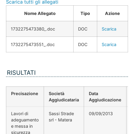
Scarica tutti gli allegati
Nome Allegato
Tipo
Azione
1732275473380_.doc
DOC
Scarica
1732275473551_.doc
DOC
Scarica
RISULTATI
Precisazione
Società
Data
P
Aggiudicataria
Aggiudicazione
D
Lavori di
Sassi Strade
09/09/2013
D
adeguamento
srl - Matera
e messa in
sicurezza