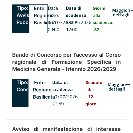
Data
Data di
Tipo:
Ente:
Giorni
Maggiori
dettagli
inizio:
scadenza
:
Avviso
Regione
alla
16/07/2026
09/09/2026
Pubblico
Basilicata
scadenza:
09:00
12:00
32
Bando di Concorso per l’accesso al Corso
regionale di Formazione Specifica in
Medicina Generale – triennio 2026/2029
Data di
Tipo:
Ente:
Scaduto
Maggiori
dettagli
scadenza
:
Concorsi
Regione
da:
27/07/2026
Basilicata
12
23:59
giorni
Avviso di manifestazione di interesse