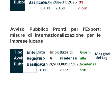
26/06/2026
06/07/2026
Pubblico
Basilicata
33
08:00
23:59
giorni
Avviso Pubblico Pronti per l’Export:
misure di internazionalizzazione per le
imprese lucane
Data
Importo
Data di
Tipo:
Ente:
Giorni
Maggiori
dettagli
inizio:
€
scadenza
:
Avviso
Regione
alla
06/07/2026
5,500,000
31/12/2027
Pubblico
Basilicata
scadenza:
00:00
23:59
510