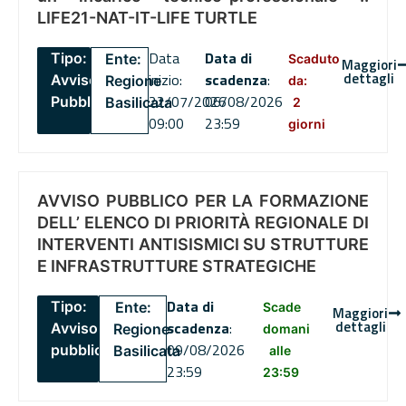
LIFE21-NAT-IT-LIFE TURTLE
Data
Data di
Tipo:
Ente:
Scaduto
Maggiori
dettagli
inizio:
scadenza
:
Avviso
Regione
da:
22/07/2026
06/08/2026
Pubblico
Basilicata
2
09:00
23:59
giorni
AVVISO PUBBLICO PER LA FORMAZIONE
DELL’ ELENCO DI PRIORITÀ REGIONALE DI
INTERVENTI ANTISISMICI SU STRUTTURE
E INFRASTRUTTURE STRATEGICHE
Data di
Tipo:
Ente:
Scade
Maggiori
dettagli
scadenza
:
Avviso
Regione
domani
09/08/2026
pubblico
Basilicata
alle
23:59
23:59