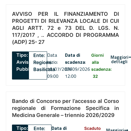
AVVISO PER IL FINANZIAMENTO DI
PROGETTI DI RILEVANZA LOCALE DI CUI
AGLI ARTT. 72 e 73 DEL D. LGS. N.
117/2017 , .. ACCORDO DI PROGRAMMA
(ADP) 25- 27
Data
Data di
Tipo:
Ente:
Giorni
Maggiori
dettagli
inizio:
scadenza
:
Avviso
Regione
alla
16/07/2026
09/09/2026
Pubblico
Basilicata
scadenza:
09:00
12:00
32
Bando di Concorso per l’accesso al Corso
regionale di Formazione Specifica in
Medicina Generale – triennio 2026/2029
Data di
Tipo:
Ente:
Scaduto
Maggiori