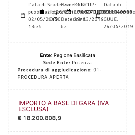
Data di
Scadenza:
Numero
Data
CIG:
CUP:
Data di
pubblicazione:
11/06/2019
atto:
atto:
7883739B39
G31H18000040008
pubblicazion
02/05/2019
10:00
Determina
29/03/2019
GUUE:
13:35
62
24/04/2019
Ente
: Regione Basilicata
Sede Ente
: Potenza
Procedura di aggiudicazione
: 01-
PROCEDURA APERTA
IMPORTO A BASE DI GARA (IVA
ESCLUSA)
€ 18.200.808,9