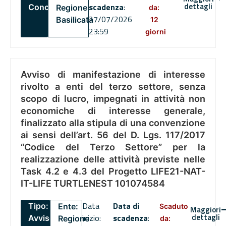
dettagli
scadenza
:
Concorsi
Regione
da:
27/07/2026
Basilicata
12
23:59
giorni
Avviso di manifestazione di interesse
rivolto a enti del terzo settore, senza
scopo di lucro, impegnati in attività non
economiche di interesse generale,
finalizzato alla stipula di una convenzione
ai sensi dell’art. 56 del D. Lgs. 117/2017
“Codice del Terzo Settore” per la
realizzazione delle attività previste nelle
Task 4.2 e 4.3 del Progetto LIFE21-NAT-
IT-LIFE TURTLENEST 101074584
Data
Data di
Tipo:
Ente:
Scaduto
Maggiori
dettagli
inizio:
scadenza
:
Avviso
Regione
da: