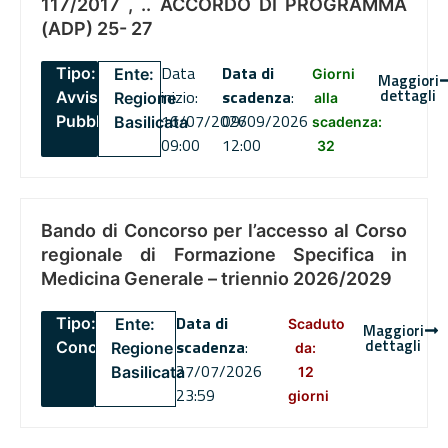
117/2017 , .. ACCORDO DI PROGRAMMA
(ADP) 25- 27
Data
Data di
Tipo:
Ente:
Giorni
Maggiori
dettagli
inizio:
scadenza
:
Avviso
Regione
alla
16/07/2026
09/09/2026
Pubblico
Basilicata
scadenza:
09:00
12:00
32
Bando di Concorso per l’accesso al Corso
regionale di Formazione Specifica in
Medicina Generale – triennio 2026/2029
Data di
Tipo:
Ente:
Scaduto
Maggiori
dettagli
scadenza
:
Concorsi
Regione
da:
27/07/2026
Basilicata
12
23:59
giorni