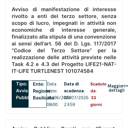
Avviso di manifestazione di interesse
rivolto a enti del terzo settore, senza
scopo di lucro, impegnati in attività non
economiche di interesse generale,
finalizzato alla stipula di una convenzione
ai sensi dell’art. 56 del D. Lgs. 117/2017
“Codice del Terzo Settore” per la
realizzazione delle attività previste nelle
Task 4.2 e 4.3 del Progetto LIFE21-NAT-
IT-LIFE TURTLENEST 101074584
Data
Data di
Tipo:
Ente:
Scaduto
Maggiori
dettagli
inizio:
scadenza
:
Avviso
Regione
da:
26/06/2026
06/07/2026
Pubblico
Basilicata
33
08:00
23:59
giorni