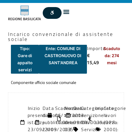
Incarico convenzionale di assistente
sociale
Importo
Tipo:
Ente: COMUNE DI
Scaduto
€
Gare di
CASTRONUOVO DI
da: 274
15,49
appalto
SANT'ANDREA
mesi
servizi
Componente ufficio sociale comunale
Inizio
Data
Scadenza:
Numero
Data
Categoria
Importo
Categorie
presentazione
di
06/10/2003
atto:
atto:
servizi
oneri
lavori
istanze:
pubblicazione:
10:00
determina
09/01/0039
CPV:
sicurezza:
(DPR
23/09/2003
23/09/2003
035
Servizi
0
2000):