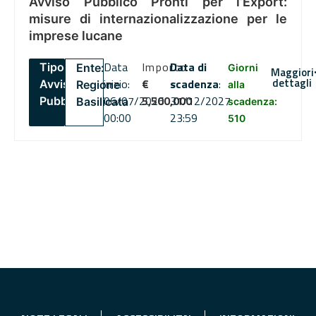
Avviso Pubblico Pronti per l’Export:
misure di internazionalizzazione per le
imprese lucane
Data
Importo
Data di
Tipo:
Ente:
Giorni
Maggiori
dettagli
inizio:
€
scadenza
:
Avviso
Regione
alla
06/07/2026
5,500,000
31/12/2027
Pubblico
Basilicata
scadenza:
00:00
23:59
510