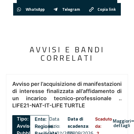
WhatsApp
Telegram
Copia link
AVVISI E BANDI
CORRELATI
Avviso per l’acquisizione di manifestazioni
di interesse finalizzata all’affidamento di
un incarico tecnico-professionale ..
LIFE21-NAT-IT-LIFE TURTLE
Data
Data di
Tipo:
Ente:
Scaduto
Maggiori
dettagli
inizio:
scadenza
:
Avviso
Regione
da:
22/07/2026
06/08/2026
Pubblico
Basilicata
2