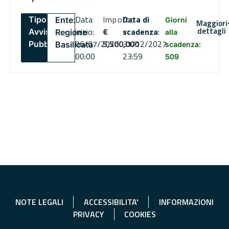
Data
Importo
Data di
Tipo:
Ente:
Giorni
Maggiori
dettagli
inizio:
€
scadenza
:
Avviso
Regione
alla
06/07/2026
5,500,000
31/12/2027
Pubblico
Basilicata
scadenza:
00:00
23:59
509
NOTE LEGALI
ACCESSIBILITA'
INFORMAZIONI
PRIVACY
COOKIES