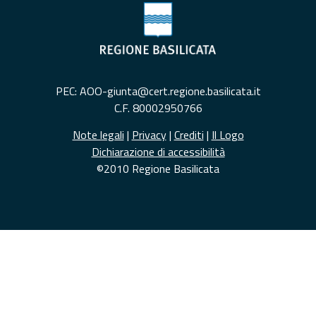
PEC: AOO-giunta@cert.regione.basilicata.it
C.F. 80002950766
Note legali
|
Privacy
|
Crediti
|
Il Logo
Dichiarazione di accessibilità
©2010 Regione Basilicata