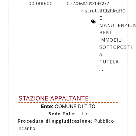
00:00
00:00
02/05/2007
29/12/2007
di
OG2 -
ristrutturazione
RESTAURO
E
MANUTENZION
BENI
IMMOBILI
SOTTOPOSTI
A
TUTELA
...
STAZIONE APPALTANTE
Ente
: COMUNE DI TITO
Sede Ente
: Tito
Procedura di aggiudicazione
: Pubblico
incanto