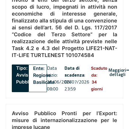
scopo di lucro, impegnati in attività non
economiche di interesse generale,
finalizzato alla stipula di una convenzione
ai sensi dell’art. 56 del D. Lgs. 117/2017
“Codice del Terzo Settore” per la
realizzazione delle attività previste nelle
Task 4.2 e 4.3 del Progetto LIFE21-NAT-
IT-LIFE TURTLENEST 101074584
Data
Data di
Tipo:
Ente:
Scaduto
Maggiori
dettagli
inizio:
scadenza
:
Avviso
Regione
da:
26/06/2026
06/07/2026
Pubblico
Basilicata
34
08:00
23:59
giorni
Avviso Pubblico Pronti per l’Export:
misure di internazionalizzazione per le
imprese lucane