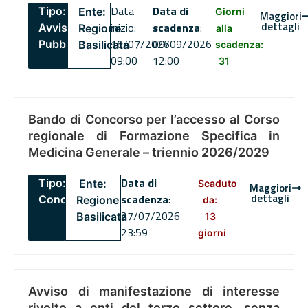
Data
Data di
Tipo:
Ente:
Giorni
Maggiori
dettagli
inizio:
scadenza
:
Avviso
Regione
alla
16/07/2026
09/09/2026
Pubblico
Basilicata
scadenza:
09:00
12:00
31
Bando di Concorso per l’accesso al Corso
regionale di Formazione Specifica in
Medicina Generale – triennio 2026/2029
Data di
Tipo:
Ente:
Scaduto
Maggiori
dettagli
scadenza
:
Concorsi
Regione
da:
27/07/2026
Basilicata
13
23:59
giorni
Avviso di manifestazione di interesse
rivolto a enti del terzo settore, senza