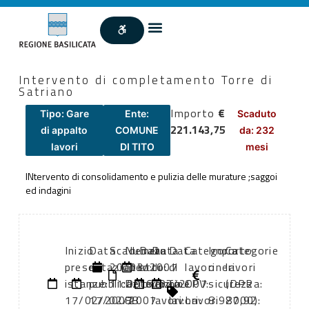
Intervento di completamento Torre di
Satriano
Importo
€
Tipo: Gare
Ente:
Scaduto
221.143,75
di appalto
COMUNE
da: 232
lavori
DI TITO
mesi
INtervento di consolidamento e pulizia delle murature ;saggoi
ed indagini
Inizio
Data
Scadenza:
Numero
Data
Data
Data
Categoria
Importo
Categorie
presentazione
di
20/03/2007
atto:
atto:
di
di
lavori
oneri
lavori
istanze:
pubblicazione:
11:00
Determina
16/02/2007
inizio
fine
CPV:
sicurezza:
(DPR
17/02/2007
17/02/2007
88
lavori:
lavori:
Lavori
8.987,92
2000):