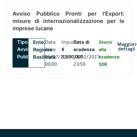
Avviso Pubblico Pronti per l’Export:
misure di internazionalizzazione per le
imprese lucane
Data
Importo
Data di
Tipo:
Ente:
Giorni
Maggiori
dettagli
inizio:
€
scadenza
:
Avviso
Regione
alla
06/07/2026
5,500,000
31/12/2027
Pubblico
Basilicata
scadenza:
00:00
23:59
508