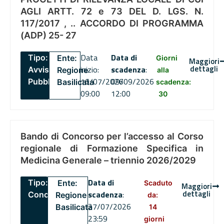
AGLI ARTT. 72 e 73 DEL D. LGS. N.
117/2017 , .. ACCORDO DI PROGRAMMA
(ADP) 25- 27
Data
Data di
Tipo:
Ente:
Giorni
Maggiori
dettagli
inizio:
scadenza
:
Avviso
Regione
alla
16/07/2026
09/09/2026
Pubblico
Basilicata
scadenza:
09:00
12:00
30
Bando di Concorso per l’accesso al Corso
regionale di Formazione Specifica in
Medicina Generale – triennio 2026/2029
Data di
Tipo:
Ente:
Scaduto
Maggiori
dettagli
scadenza
:
Concorsi
Regione
da:
27/07/2026
Basilicata
14
23:59
giorni