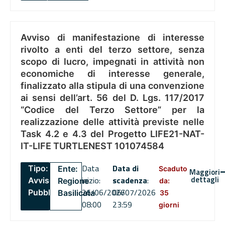
Avviso di manifestazione di interesse
rivolto a enti del terzo settore, senza
scopo di lucro, impegnati in attività non
economiche di interesse generale,
finalizzato alla stipula di una convenzione
ai sensi dell’art. 56 del D. Lgs. 117/2017
“Codice del Terzo Settore” per la
realizzazione delle attività previste nelle
Task 4.2 e 4.3 del Progetto LIFE21-NAT-
IT-LIFE TURTLENEST 101074584
Data
Data di
Tipo:
Ente:
Scaduto
Maggiori
dettagli
inizio:
scadenza
:
Avviso
Regione
da:
26/06/2026
06/07/2026
Pubblico
Basilicata
35
08:00
23:59
giorni