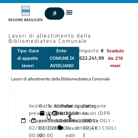
Lavori di allestimento della
Bibliomediateca Comunale
Importo
€
Tipo: Gare
Ente:
Scaduto
622.241,99
di appalto
COMUNE DI
da: 216
lavori
AVIGLIANO
mesi
Lavori di allestimento della Bibliomediateca Comunale
Inizio
Data
Scadenza:
Numero
Data
Categoria
Importo
Categorie
presentazione
di
01/08/2008
atto:
atto:
lavori
oneri
lavori (DPR
istanze:
pubblicazione:
10:00
determins
20/06/2008
CPV:
sicurezza:
2000): OG1 -
02/07/2008
02/07/2008
140
Lavori
7.192,41
EDIFICI CIVILI
00:00
00:00
edili
E