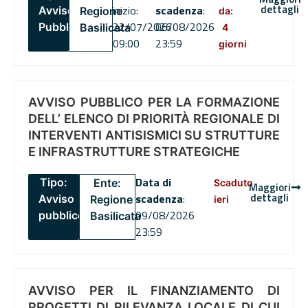
dettagli
inizio:
scadenza
:
Avviso
Regione
da:
22/07/2026
06/08/2026
Pubblico
Basilicata
4
09:00
23:59
giorni
AVVISO PUBBLICO PER LA FORMAZIONE
DELL’ ELENCO DI PRIORITÀ REGIONALE DI
INTERVENTI ANTISISMICI SU STRUTTURE
E INFRASTRUTTURE STRATEGICHE
Data di
Tipo:
Ente:
Scaduto
Maggiori
dettagli
scadenza
:
Avviso
Regione
ieri
09/08/2026
pubblico
Basilicata
23:59
AVVISO PER IL FINANZIAMENTO DI
PROGETTI DI RILEVANZA LOCALE DI CUI