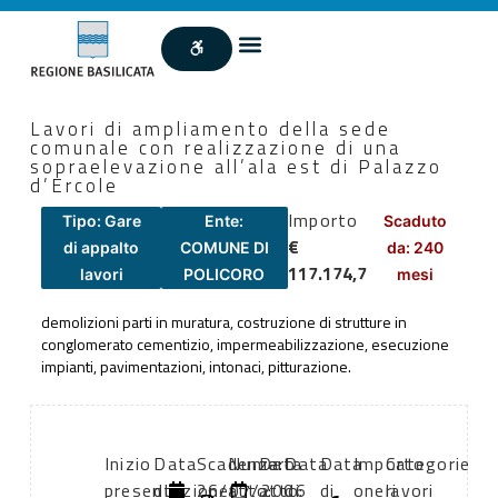
Lavori di ampliamento della sede
comunale con realizzazione di una
sopraelevazione all’ala est di Palazzo
d’Ercole
Importo
Tipo: Gare
Ente:
Scaduto
€
di appalto
COMUNE DI
da: 240
117.174,7
lavori
POLICORO
mesi
demolizioni parti in muratura, costruzione di strutture in
conglomerato cementizio, impermeabilizzazione, esecuzione
impianti, pavimentazioni, intonaci, pitturazione.
Inizio
Data
Scadenza:
Numero
Data
Data
Data
Importo
Categorie
presentazione
di
26/07/2006
atto:
atto:
di
di
oneri
lavori