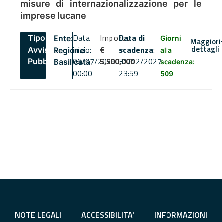
misure di internazionalizzazione per le
imprese lucane
Data
Importo
Data di
Tipo:
Ente:
Giorni
Maggiori
dettagli
inizio:
€
scadenza
:
Avviso
Regione
alla
06/07/2026
5,500,000
31/12/2027
Pubblico
Basilicata
scadenza:
00:00
23:59
509
NOTE LEGALI
ACCESSIBILITA'
INFORMAZIONI