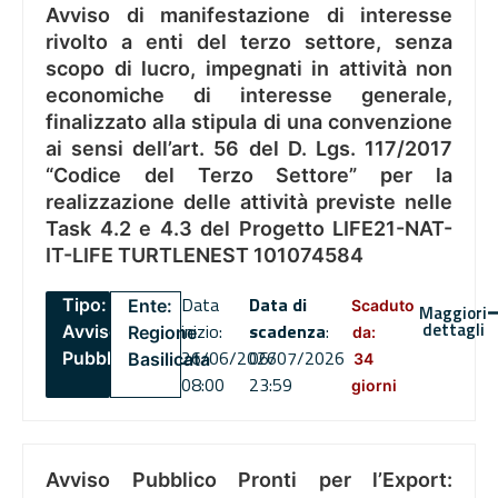
Avviso di manifestazione di interesse
rivolto a enti del terzo settore, senza
scopo di lucro, impegnati in attività non
economiche di interesse generale,
finalizzato alla stipula di una convenzione
ai sensi dell’art. 56 del D. Lgs. 117/2017
“Codice del Terzo Settore” per la
realizzazione delle attività previste nelle
Task 4.2 e 4.3 del Progetto LIFE21-NAT-
IT-LIFE TURTLENEST 101074584
Data
Data di
Tipo:
Ente:
Scaduto
Maggiori
dettagli
inizio:
scadenza
:
Avviso
Regione
da:
26/06/2026
06/07/2026
Pubblico
Basilicata
34
08:00
23:59
giorni
Avviso Pubblico Pronti per l’Export: