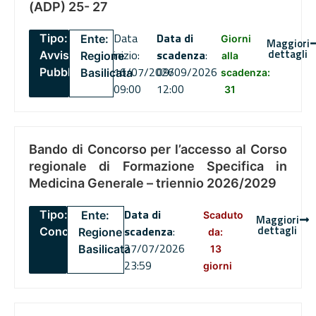
(ADP) 25- 27
Data
Data di
Tipo:
Ente:
Giorni
Maggiori
dettagli
inizio:
scadenza
:
Avviso
Regione
alla
16/07/2026
09/09/2026
Pubblico
Basilicata
scadenza:
09:00
12:00
31
Bando di Concorso per l’accesso al Corso
regionale di Formazione Specifica in
Medicina Generale – triennio 2026/2029
Data di
Tipo:
Ente:
Scaduto
Maggiori
dettagli
scadenza
:
Concorsi
Regione
da:
27/07/2026
Basilicata
13
23:59
giorni