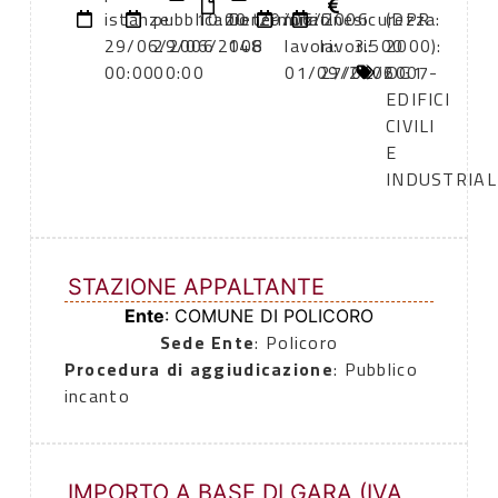
istanze:
pubblicazione:
10:00
Determina
29/06/2006
inizio
fine
sicurezza:
(DPR
29/06/2006
29/06/2006
148
lavori:
lavori:
3.500
2000):
00:00
00:00
01/09/2006
27/02/2007
OG1 -
EDIFICI
CIVILI
E
INDUSTRIAL
STAZIONE APPALTANTE
Ente
: COMUNE DI POLICORO
Sede Ente
: Policoro
Procedura di aggiudicazione
: Pubblico
incanto
IMPORTO A BASE DI GARA (IVA