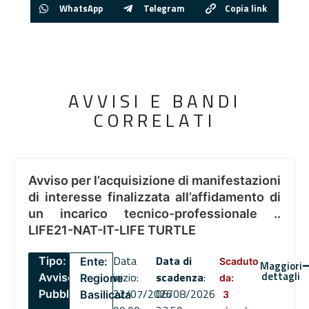
WhatsApp
Telegram
Copia link
AVVISI E BANDI
CORRELATI
Avviso per l’acquisizione di manifestazioni
di interesse finalizzata all’affidamento di
un incarico tecnico-professionale ..
LIFE21-NAT-IT-LIFE TURTLE
Data
Data di
Tipo:
Ente:
Scaduto
Maggiori
dettagli
inizio:
scadenza
:
Avviso
Regione
da:
22/07/2026
06/08/2026
Pubblico
Basilicata
3