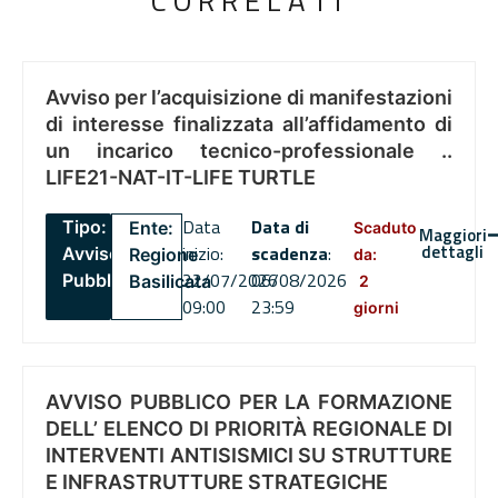
CORRELATI
Avviso per l’acquisizione di manifestazioni
di interesse finalizzata all’affidamento di
un incarico tecnico-professionale ..
LIFE21-NAT-IT-LIFE TURTLE
Data
Data di
Tipo:
Ente:
Scaduto
Maggiori
dettagli
inizio:
scadenza
:
Avviso
Regione
da:
22/07/2026
06/08/2026
Pubblico
Basilicata
2
09:00
23:59
giorni
AVVISO PUBBLICO PER LA FORMAZIONE
DELL’ ELENCO DI PRIORITÀ REGIONALE DI
INTERVENTI ANTISISMICI SU STRUTTURE
E INFRASTRUTTURE STRATEGICHE