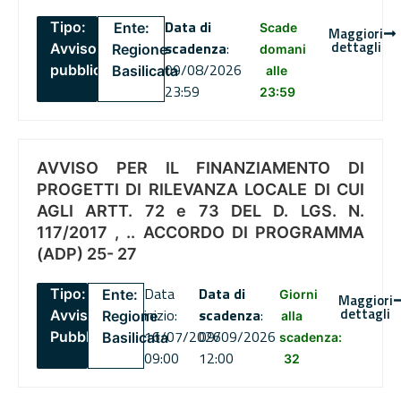
Data di
Tipo:
Ente:
Scade
Maggiori
dettagli
scadenza
:
Avviso
Regione
domani
09/08/2026
pubblico
Basilicata
alle
23:59
23:59
AVVISO PER IL FINANZIAMENTO DI
PROGETTI DI RILEVANZA LOCALE DI CUI
AGLI ARTT. 72 e 73 DEL D. LGS. N.
117/2017 , .. ACCORDO DI PROGRAMMA
(ADP) 25- 27
Data
Data di
Tipo:
Ente:
Giorni
Maggiori
dettagli
inizio:
scadenza
:
Avviso
Regione
alla
16/07/2026
09/09/2026
Pubblico
Basilicata
scadenza:
09:00
12:00
32