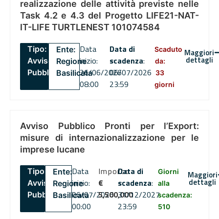
realizzazione delle attività previste nelle
Task 4.2 e 4.3 del Progetto LIFE21-NAT-
IT-LIFE TURTLENEST 101074584
Data
Data di
Tipo:
Ente:
Scaduto
Maggiori
dettagli
inizio:
scadenza
:
Avviso
Regione
da:
26/06/2026
06/07/2026
Pubblico
Basilicata
33
08:00
23:59
giorni
Avviso Pubblico Pronti per l’Export:
misure di internazionalizzazione per le
imprese lucane
Data
Importo
Data di
Tipo:
Ente:
Giorni
Maggiori
dettagli
inizio:
€
scadenza
:
Avviso
Regione
alla
06/07/2026
5,500,000
31/12/2027
Pubblico
Basilicata
scadenza:
00:00
23:59
510