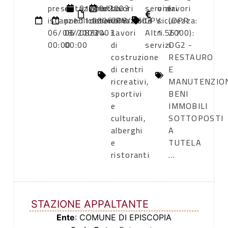
presentazione
di
01/09/2003
atto:
atto:
lavori
servizi
oneri
lavori
istanze:
pubblicazione:
11:00
determinazione
06/08/2003
CPV:
CPV:
sicurezza:
(DPR
06/08/2003
06/08/2003
374
Lavori
Altri
1.567
2000):
00:00
00:00
di
servizi
OG2 -
costruzione
RESTAURO
di centri
E
ricreativi,
MANUTENZIO
sportivi
BENI
e
IMMOBILI
culturali,
SOTTOPOSTI
alberghi
A
e
TUTELA
ristoranti
...
STAZIONE APPALTANTE
Ente
: COMUNE DI EPISCOPIA