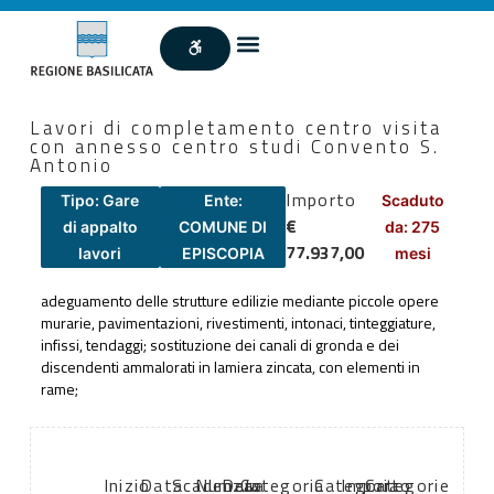
Lavori di completamento centro visita
con annesso centro studi Convento S.
Antonio
Importo
Tipo: Gare
Ente:
Scaduto
€
di appalto
COMUNE DI
da: 275
77.937,00
lavori
EPISCOPIA
mesi
adeguamento delle strutture edilizie mediante piccole opere
murarie, pavimentazioni, rivestimenti, intonaci, tinteggiature,
infissi, tendaggi; sostituzione dei canali di gronda e dei
discendenti ammalorati in lamiera zincata, con elementi in
rame;
Inizio
Data
Scadenza:
Numero
Data
Categoria
Categoria
Importo
Categorie