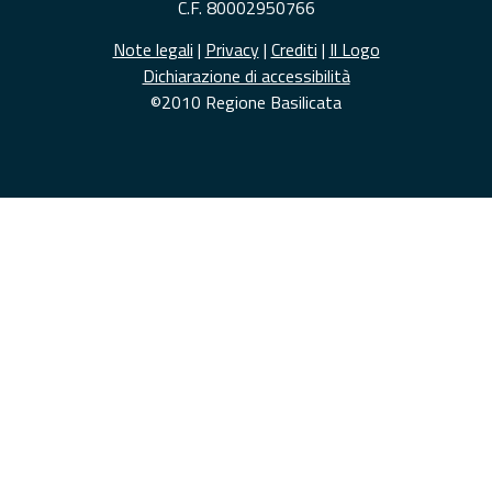
C.F. 80002950766
Note legali
|
Privacy
|
Crediti
|
Il Logo
Dichiarazione di accessibilità
©2010 Regione Basilicata