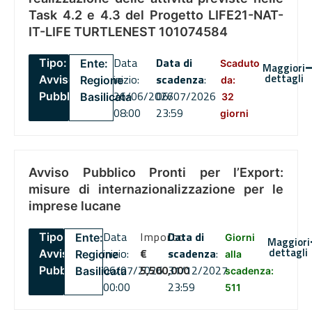
Task 4.2 e 4.3 del Progetto LIFE21-NAT-
IT-LIFE TURTLENEST 101074584
Data
Data di
Tipo:
Ente:
Scaduto
Maggiori
dettagli
inizio:
scadenza
:
Avviso
Regione
da:
26/06/2026
06/07/2026
Pubblico
Basilicata
32
08:00
23:59
giorni
Avviso Pubblico Pronti per l’Export:
misure di internazionalizzazione per le
imprese lucane
Data
Importo
Data di
Tipo:
Ente:
Giorni
Maggiori
dettagli
inizio:
€
scadenza
:
Avviso
Regione
alla
06/07/2026
5,500,000
31/12/2027
Pubblico
Basilicata
scadenza:
00:00
23:59
511