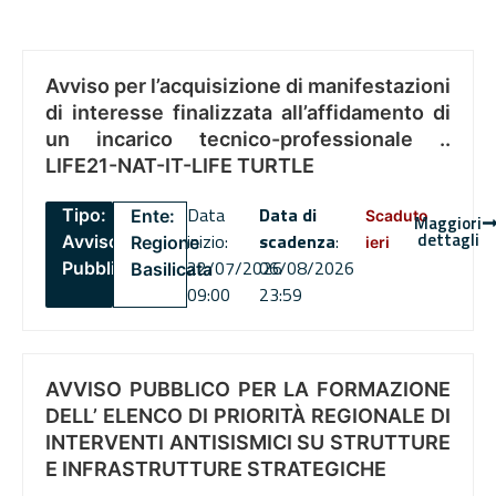
Avviso per l’acquisizione di manifestazioni
di interesse finalizzata all’affidamento di
un incarico tecnico-professionale ..
LIFE21-NAT-IT-LIFE TURTLE
Data
Data di
Tipo:
Ente:
Scaduto
Maggiori
dettagli
inizio:
scadenza
:
Avviso
Regione
ieri
22/07/2026
06/08/2026
Pubblico
Basilicata
09:00
23:59
AVVISO PUBBLICO PER LA FORMAZIONE
DELL’ ELENCO DI PRIORITÀ REGIONALE DI
INTERVENTI ANTISISMICI SU STRUTTURE
E INFRASTRUTTURE STRATEGICHE