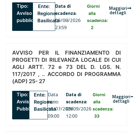
Data di
Tipo:
Ente:
Giorni
Maggiori
dettagli
scadenza
:
Avviso
Regione
alla
09/08/2026
pubblico
Basilicata
scadenza:
23:59
2
AVVISO PER IL FINANZIAMENTO DI
PROGETTI DI RILEVANZA LOCALE DI CUI
AGLI ARTT. 72 e 73 DEL D. LGS. N.
117/2017 , .. ACCORDO DI PROGRAMMA
(ADP) 25- 27
Data
Data di
Tipo:
Ente:
Giorni
Maggiori
dettagli
inizio:
scadenza
:
Avviso
Regione
alla
16/07/2026
09/09/2026
Pubblico
Basilicata
scadenza:
09:00
12:00
33