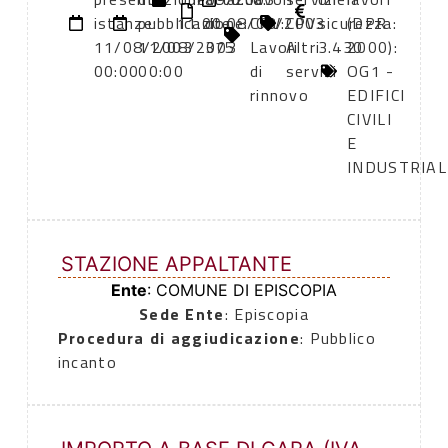
istanze:
pubblicazione:
11:00
dte
08/08/2003
CPV:
CPV:
sicurezza:
(DPR
11/08/2003
11/08/2003
375
Lavori
Altri
3.430
2000):
00:00
00:00
di
servizi
OG1 -
rinnovo
EDIFICI
CIVILI
E
INDUSTRIAL
STAZIONE APPALTANTE
Ente
: COMUNE DI EPISCOPIA
Sede Ente
: Episcopia
Procedura di aggiudicazione
: Pubblico
incanto