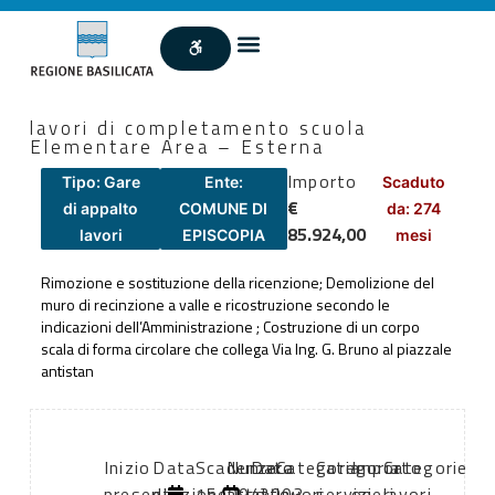
lavori di completamento scuola
Elementare Area – Esterna
Importo
Tipo: Gare
Ente:
Scaduto
€
di appalto
COMUNE DI
da: 274
85.924,00
lavori
EPISCOPIA
mesi
Rimozione e sostituzione della ricenzione; Demolizione del
muro di recinzione a valle e ricostruzione secondo le
indicazioni dell’Amministrazione ; Costruzione di un corpo
scala di forma circolare che collega Via Ing. G. Bruno al piazzale
antistan
Inizio
Data
Scadenza:
Numero
Data
Categoria
Categoria
Importo
Categorie
presentazione
di
15/09/2003
atto:
atto:
lavori
servizi
oneri
lavori