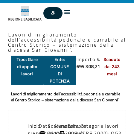
Lavori di miglioramento
dell’accessibilità pedonale e carrabile al
Centro Storico – sistemazione della
discesa San Giovanni”.
Importo
€
Tipo: Gare
Ente:
Scaduto
695.308,21
di appalto
COMUNE
da: 243
lavori
DI
mesi
POTENZA
Lavori di miglioramento dell’accessibilità pedonale e carrabile
al Centro Storico – sistemazione della discesa San Giovanni”.
Inizio
Data
Scadenza:
Numero
Data
Importo
Categorie lavori
presentazione
di
26/04/2006
atto:
atto:
oneri
(DPR 2000): OG3