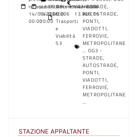
istanze:
pubblicazione:
09:00
Determinazione
17/02/2006
sicurezza:
- STRADE,
14/03/2006
14/03/2006
U.D.
13.906,16
AUTOSTRADE,
00:00
00:00
Trasporti
PONTI,
e
VIADOTTI,
Viabilità
FERROVIE,
53
METROPOLITANE
... OG3 -
STRADE,
AUTOSTRADE,
PONTI,
VIADOTTI,
FERROVIE,
METROPOLITANE
...
STAZIONE APPALTANTE