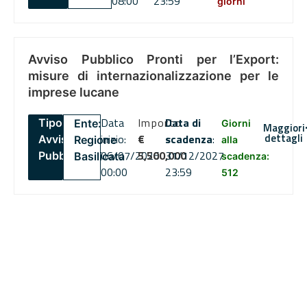
08:00
23:59
giorni
Avviso Pubblico Pronti per l’Export:
misure di internazionalizzazione per le
imprese lucane
Data
Importo
Data di
Tipo:
Ente:
Giorni
Maggiori
dettagli
inizio:
€
scadenza
:
Avviso
Regione
alla
06/07/2026
5,500,000
31/12/2027
Pubblico
Basilicata
scadenza:
00:00
23:59
512