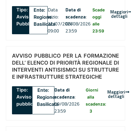
Data
Data di
Tipo:
Ente:
Scade
Maggiori
dettagli
inizio:
scadenza
:
Avviso
Regione
oggi
22/07/2026
06/08/2026
Pubblico
Basilicata
alle
09:00
23:59
23:59
AVVISO PUBBLICO PER LA FORMAZIONE
DELL’ ELENCO DI PRIORITÀ REGIONALE DI
INTERVENTI ANTISISMICI SU STRUTTURE
E INFRASTRUTTURE STRATEGICHE
Data di
Tipo:
Ente:
Giorni
Maggiori
dettagli
scadenza
:
Avviso
Regione
alla
09/08/2026
pubblico
Basilicata
scadenza:
23:59
3