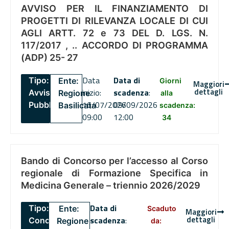
AVVISO PER IL FINANZIAMENTO DI
PROGETTI DI RILEVANZA LOCALE DI CUI
AGLI ARTT. 72 e 73 DEL D. LGS. N.
117/2017 , .. ACCORDO DI PROGRAMMA
(ADP) 25- 27
Data
Data di
Tipo:
Ente:
Giorni
Maggiori
dettagli
inizio:
scadenza
:
Avviso
Regione
alla
16/07/2026
09/09/2026
Pubblico
Basilicata
scadenza:
09:00
12:00
34
Bando di Concorso per l’accesso al Corso
regionale di Formazione Specifica in
Medicina Generale – triennio 2026/2029
Data di
Tipo:
Ente:
Scaduto
Maggiori
dettagli
scadenza
:
Concorsi
Regione
da: