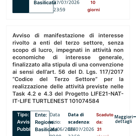
27/07/2026
Basilicata
10
23:59
giorni
Avviso di manifestazione di interesse
rivolto a enti del terzo settore, senza
scopo di lucro, impegnati in attività non
economiche di interesse generale,
finalizzato alla stipula di una convenzione
ai sensi dell’art. 56 del D. Lgs. 117/2017
“Codice del Terzo Settore” per la
realizzazione delle attività previste nelle
Task 4.2 e 4.3 del Progetto LIFE21-NAT-
IT-LIFE TURTLENEST 101074584
Data
Data di
Tipo:
Ente:
Scaduto
Maggiori
dettagli
inizio:
scadenza
:
Avviso
Regione
da:
26/06/2026
06/07/2026
Pubblico
Basilicata
31