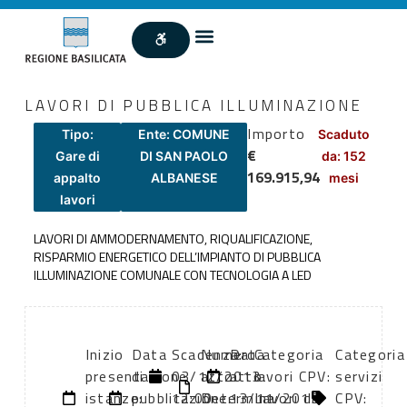
LAVORI DI PUBBLICA ILLUMINAZIONE
Importo
Tipo:
Ente: COMUNE
Scaduto
€
Gare di
DI SAN PAOLO
da: 152
169.915,94
appalto
ALBANESE
mesi
lavori
LAVORI DI AMMODERNAMENTO, RIQUALIFICAZIONE,
RISPARMIO ENERGETICO DELL’IMPIANTO DI PUBBLICA
ILLUMINAZIONE COMUNALE CON TECNOLOGIA A LED
Inizio
Data
Scadenza:
Numero
Data
Categoria
Categoria
presentazione
di
03/12/2013
atto:
atto:
lavori CPV:
servizi
istanze:
pubblicazione:
12:00
Determina
13/11/2013
Lavori di
CPV: