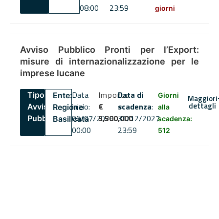
08:00
23:59
giorni
Avviso Pubblico Pronti per l’Export:
misure di internazionalizzazione per le
imprese lucane
Data
Importo
Data di
Tipo:
Ente:
Giorni
Maggiori
dettagli
inizio:
€
scadenza
:
Avviso
Regione
alla
06/07/2026
5,500,000
31/12/2027
Pubblico
Basilicata
scadenza:
00:00
23:59
512