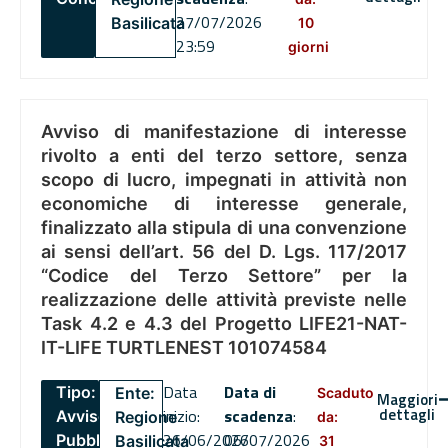
27/07/2026
Basilicata
10
23:59
giorni
Avviso di manifestazione di interesse
rivolto a enti del terzo settore, senza
scopo di lucro, impegnati in attività non
economiche di interesse generale,
finalizzato alla stipula di una convenzione
ai sensi dell’art. 56 del D. Lgs. 117/2017
“Codice del Terzo Settore” per la
realizzazione delle attività previste nelle
Task 4.2 e 4.3 del Progetto LIFE21-NAT-
IT-LIFE TURTLENEST 101074584
Data
Data di
Tipo:
Ente:
Scaduto
Maggiori
dettagli
inizio:
scadenza
:
Avviso
Regione
da:
26/06/2026
06/07/2026
Pubblico
Basilicata
31