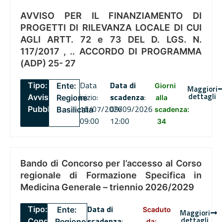
AVVISO PER IL FINANZIAMENTO DI
PROGETTI DI RILEVANZA LOCALE DI CUI
AGLI ARTT. 72 e 73 DEL D. LGS. N.
117/2017 , .. ACCORDO DI PROGRAMMA
(ADP) 25- 27
Data
Data di
Tipo:
Ente:
Giorni
Maggiori
dettagli
inizio:
scadenza
:
Avviso
Regione
alla
16/07/2026
09/09/2026
Pubblico
Basilicata
scadenza:
09:00
12:00
34
Bando di Concorso per l’accesso al Corso
regionale di Formazione Specifica in
Medicina Generale – triennio 2026/2029
Data di
Tipo:
Ente:
Scaduto
Maggiori
dettagli
scadenza
:
Concorsi
Regione
da: