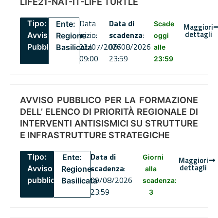
LIFE21-NAT-IT-LIFE TURTLE
Data
Data di
Tipo:
Ente:
Scade
Maggiori
dettagli
inizio:
scadenza
:
Avviso
Regione
oggi
22/07/2026
06/08/2026
Pubblico
Basilicata
alle
09:00
23:59
23:59
AVVISO PUBBLICO PER LA FORMAZIONE
DELL’ ELENCO DI PRIORITÀ REGIONALE DI
INTERVENTI ANTISISMICI SU STRUTTURE
E INFRASTRUTTURE STRATEGICHE
Data di
Tipo:
Ente:
Giorni
Maggiori
dettagli
scadenza
:
Avviso
Regione
alla
09/08/2026
pubblico
Basilicata
scadenza:
23:59
3