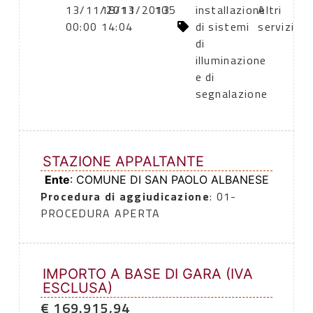
13/11/2013
18/11/2013
105
installazione
Altri
00:00
14:04
di sistemi
servizi
di
illuminazione
e di
segnalazione
STAZIONE APPALTANTE
Ente
: COMUNE DI SAN PAOLO ALBANESE
Procedura di aggiudicazione
: 01-
PROCEDURA APERTA
IMPORTO A BASE DI GARA (IVA
ESCLUSA)
€ 169.915,94