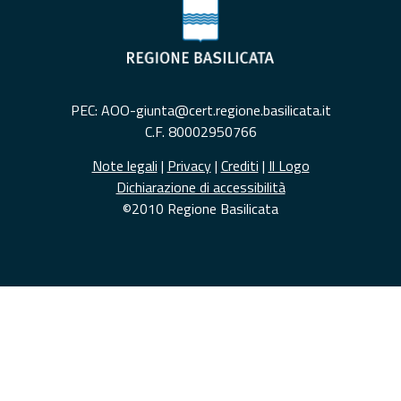
PEC: AOO-giunta@cert.regione.basilicata.it
C.F. 80002950766
Note legali
|
Privacy
|
Crediti
|
Il Logo
Dichiarazione di accessibilità
©2010 Regione Basilicata