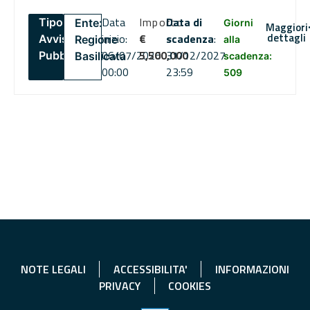
Data
Importo
Data di
Tipo:
Ente:
Giorni
Maggiori
dettagli
inizio:
€
scadenza
:
Avviso
Regione
alla
06/07/2026
5,500,000
31/12/2027
Pubblico
Basilicata
scadenza:
00:00
23:59
509
NOTE LEGALI
ACCESSIBILITA'
INFORMAZIONI
PRIVACY
COOKIES