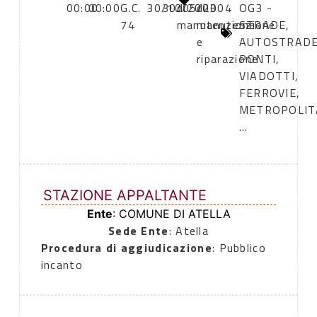
00:00
00:00
G.C.
30/10/2003
30/05/2004
di
di
OG3 -
74
manutenzione
manutenzione
STRADE,
e
AUTOSTRADE
riparazione
PONTI,
VIADOTTI,
FERROVIE,
METROPOLIT
...
STAZIONE APPALTANTE
Ente
: COMUNE DI ATELLA
Sede Ente
: Atella
Procedura di aggiudicazione
: Pubblico
incanto