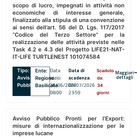
scopo di lucro, impegnati in attività non
economiche di interesse generale,
finalizzato alla stipula di una convenzione
ai sensi dell’art. 56 del D. Lgs. 117/2017
“Codice del Terzo Settore” per la
realizzazione delle attività previste nelle
Task 4.2 e 4.3 del Progetto LIFE21-NAT-
IT-LIFE TURTLENEST 101074584
Data
Data di
Tipo:
Ente:
Scaduto
Maggiori
dettagli
inizio:
scadenza
:
Avviso
Regione
da:
26/06/2026
06/07/2026
Pubblico
Basilicata
34
08:00
23:59
giorni
Avviso Pubblico Pronti per l’Export:
misure di internazionalizzazione per le
imprese lucane