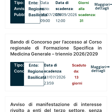
Data
Data di
Tipo:
Ente:
Giorni
Maggiori
dettagli
inizio:
scadenza
:
Avviso
Regione
alla
16/07/2026
09/09/2026
Pubblico
Basilicata
scadenza:
09:00
12:00
31
Bando di Concorso per l’accesso al Corso
regionale di Formazione Specifica in
Medicina Generale – triennio 2026/2029
Data di
Tipo:
Ente:
Scaduto
Maggiori
dettagli
scadenza
:
Concorsi
Regione
da:
27/07/2026
Basilicata
13
23:59
giorni
Avviso di manifestazione di interesse
rivolto a enti del terzo settore, senza