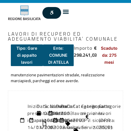
LAVORI DI RECUPERO ED
ADEGUAMENTO VIABILITA’ COMUNALE
Importo
€
Tipo: Gare
Ente:
Scaduto
298.241,03
di appalto
COMUNE
da: 275
lavori
DI ATELLA
mesi
manutenzione pavimentazioni stradale, realizzazione
marciapiedi, parcheggi ed aree averde.
Inizio
Data
Scadenza:
Numero
Data
Data
Data
Categoria
Categoria
Importo
Categorie
presentazione
di
03/09/2003
atto:
atto:
di
di
lavori
servizi
oneri
lavori
istanze:
pubblicazione:
10:00
delibera
19/05/2003
inizio
fine
CPV:
CPV:
sicurezza:
(DPR
14/07/2003
14/07/2003
di
lavori:
lavori:
Lavori
Servizi
7.085,91
2000):