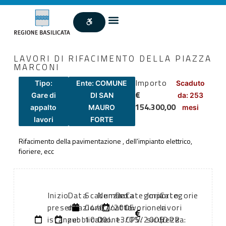
LAVORI DI RIFACIMENTO DELLA PIAZZA
MARCONI
Importo
Tipo:
Ente: COMUNE
Scaduto
€
Gare di
DI SAN
da: 253
154.300,00
appalto
MAURO
mesi
lavori
FORTE
Rifacimento della pavimentazione , dell’impianto elettrico,
fioriere, ecc
Inizio
Data
Scadenza:
Numero
Data
Categoria
Importo
Categorie
presentazione
di
04/07/2005
atto:
atto:
lavori
oneri
lavori
istanze:
pubblicazione:
10:00
Del.
13/05/2005
CPV:
sicurezza:
(DPR