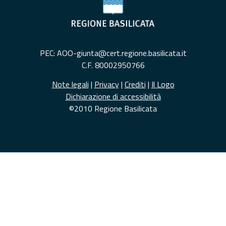
PEC: AOO-giunta@cert.regione.basilicata.it
C.F. 80002950766
Note legali
|
Privacy
|
Crediti
|
Il Logo
Dichiarazione di accessibilità
©2010 Regione Basilicata