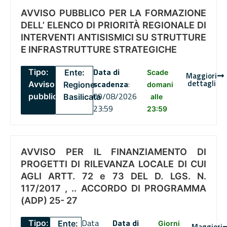
AVVISO PUBBLICO PER LA FORMAZIONE
DELL’ ELENCO DI PRIORITÀ REGIONALE DI
INTERVENTI ANTISISMICI SU STRUTTURE
E INFRASTRUTTURE STRATEGICHE
Data di
Tipo:
Ente:
Scade
Maggiori
dettagli
scadenza
:
Avviso
Regione
domani
09/08/2026
pubblico
Basilicata
alle
23:59
23:59
AVVISO PER IL FINANZIAMENTO DI
PROGETTI DI RILEVANZA LOCALE DI CUI
AGLI ARTT. 72 e 73 DEL D. LGS. N.
117/2017 , .. ACCORDO DI PROGRAMMA
(ADP) 25- 27
Data
Data di
Tipo:
Ente:
Giorni
Maggiori