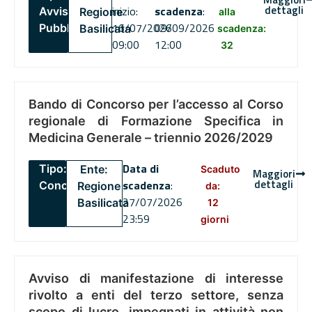
dettagli
inizio:
scadenza
:
Avviso
Regione
alla
16/07/2026
09/09/2026
Pubblico
Basilicata
scadenza:
09:00
12:00
32
Bando di Concorso per l’accesso al Corso
regionale di Formazione Specifica in
Medicina Generale – triennio 2026/2029
Data di
Tipo:
Ente:
Scaduto
Maggiori
dettagli
scadenza
:
Concorsi
Regione
da:
27/07/2026
Basilicata
12
23:59
giorni
Avviso di manifestazione di interesse
rivolto a enti del terzo settore, senza
scopo di lucro, impegnati in attività non