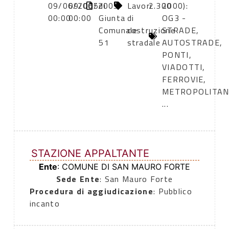
09/06/2005
09/06/2005
di
Lavori
2.300
2000):
00:00
00:00
Giunta
di
OG3 -
Comunale
costruzione
STRADE,
51
stradale
AUTOSTRADE,
PONTI,
VIADOTTI,
FERROVIE,
METROPOLITA
...
STAZIONE APPALTANTE
Ente
: COMUNE DI SAN MAURO FORTE
Sede Ente
: San Mauro Forte
Procedura di aggiudicazione
: Pubblico
incanto