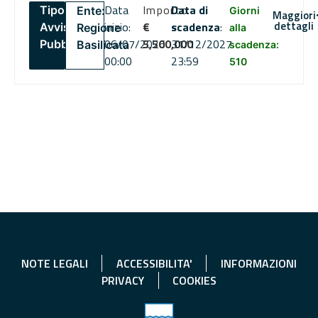
Data
Importo
Data di
Tipo:
Ente:
Giorni
Maggiori
dettagli
inizio:
€
scadenza
:
Avviso
Regione
alla
06/07/2026
5,500,000
31/12/2027
Pubblico
Basilicata
scadenza:
00:00
23:59
510
NOTE LEGALI
ACCESSIBILITA'
INFORMAZIONI
PRIVACY
COOKIES