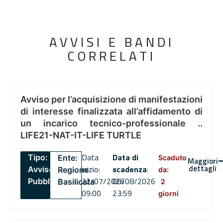
AVVISI E BANDI
CORRELATI
Avviso per l’acquisizione di manifestazioni
di interesse finalizzata all’affidamento di
un incarico tecnico-professionale ..
LIFE21-NAT-IT-LIFE TURTLE
Data
Data di
Tipo:
Ente:
Scaduto
Maggiori
dettagli
inizio:
scadenza
:
Avviso
Regione
da:
22/07/2026
06/08/2026
Pubblico
Basilicata
2
09:00
23:59
giorni