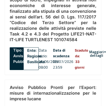
economiche di interesse generale,
finalizzato alla stipula di una convenzione
ai sensi dell’art. 56 del D. Lgs. 117/2017
“Codice del Terzo Settore” per la
realizzazione delle attività previste nelle
Task 4.2 e 4.3 del Progetto LIFE21-NAT-
IT-LIFE TURTLENEST 101074584
Data
Data di
Tipo:
Ente:
Scaduto
Maggiori
dettagli
inizio:
scadenza
:
Avviso
Regione
da:
26/06/2026
06/07/2026
Pubblico
Basilicata
33
08:00
23:59
giorni
Avviso Pubblico Pronti per l’Export:
misure di internazionalizzazione per le
imprese lucane