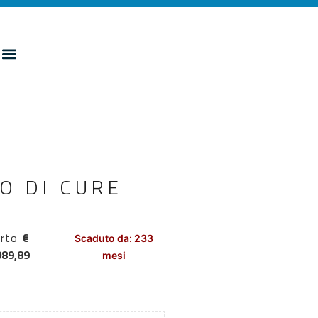
O DI CURE
rto
€
Scaduto da: 233
089,89
mesi