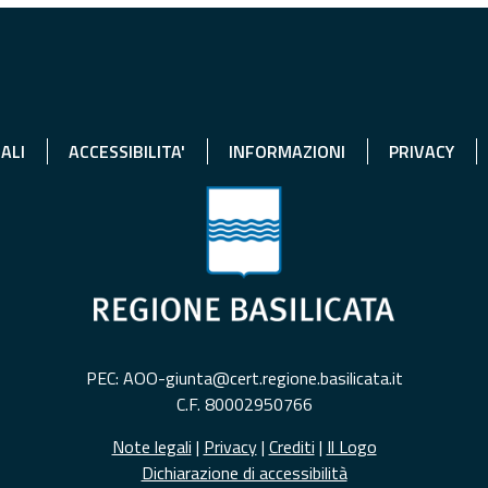
ALI
ACCESSIBILITA'
INFORMAZIONI
PRIVACY
PEC: AOO-giunta@cert.regione.basilicata.it
C.F. 80002950766
Note legali
|
Privacy
|
Crediti
|
Il Logo
Dichiarazione di accessibilità