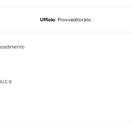
Ufficio
: Provveditorato
rocedimento
ALE 8