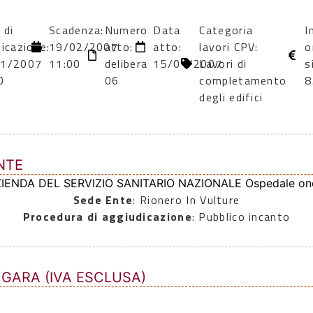
 di
Scadenza:
Numero
Data
Categoria
I
licazione:
19/02/2007
atto:
atto:
lavori CPV:
o
01/2007
11:00
delibera
15/01/2007
Lavori di
s
0
06
completamento
8
degli edifici
NTE
ZIENDA DEL SERVIZIO SANITARIO NAZIONALE Ospedale on
Sede Ente
: Rionero In Vulture
Procedura di aggiudicazione
: Pubblico incanto
 GARA (IVA ESCLUSA)