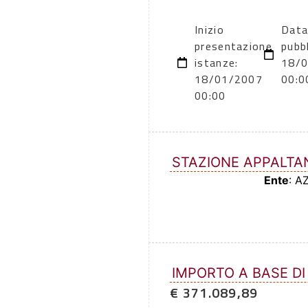
Inizio
Data
presentazione
pubb
istanze:
18/
18/01/2007
00:0
00:00
STAZIONE APPALTA
Ente
: A
IMPORTO A BASE DI
€ 371.089,89