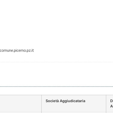
omune.picerno.pz.it
Società Aggiudicataria
D
A