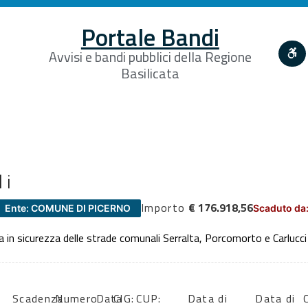
Portale Bandi
Avvisi e bandi pubblici della Regione
Basilicata
li
Importo
€ 176.918,56
Ente: COMUNE DI PICERNO
Scaduto da:
a in sicurezza delle strade comunali Serralta, Porcomorto e Carlucci
Scadenza:
Numero
Data
CIG:
CUP:
Data di
Data di