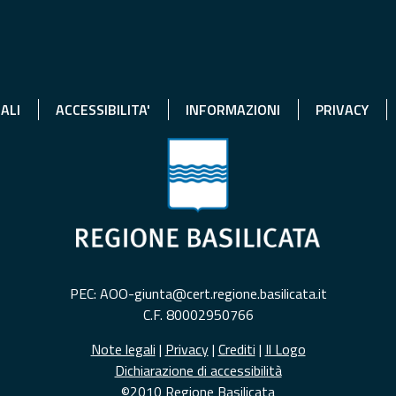
ALI
ACCESSIBILITA'
INFORMAZIONI
PRIVACY
PEC: AOO-giunta@cert.regione.basilicata.it
C.F. 80002950766
Note legali
|
Privacy
|
Crediti
|
Il Logo
Dichiarazione di accessibilità
©2010 Regione Basilicata