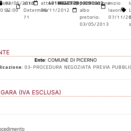
zione:
02/06/2013
atto:
atto:
481862357D
H84E12000290002.
pubblicazione
inizio
2014
22:00
Determina
06/11/2012
albo
lavori:
71
pretorio:
07/11/2
03/05/2013
NTE
Ente
: COMUNE DI PICERNO
dicazione
: 03-PROCEDURA NEGOZIATA PREVIA PUBBL
 GARA (IVA ESCLUSA)
rocedimento