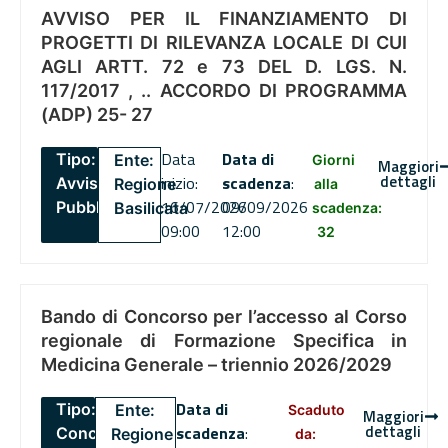
AVVISO PER IL FINANZIAMENTO DI
PROGETTI DI RILEVANZA LOCALE DI CUI
AGLI ARTT. 72 e 73 DEL D. LGS. N.
117/2017 , .. ACCORDO DI PROGRAMMA
(ADP) 25- 27
Data
Data di
Tipo:
Ente:
Giorni
Maggiori
dettagli
inizio:
scadenza
:
Avviso
Regione
alla
16/07/2026
09/09/2026
Pubblico
Basilicata
scadenza:
09:00
12:00
32
Bando di Concorso per l’accesso al Corso
regionale di Formazione Specifica in
Medicina Generale – triennio 2026/2029
Data di
Tipo:
Ente:
Scaduto
Maggiori
dettagli
scadenza
:
Concorsi
Regione
da: