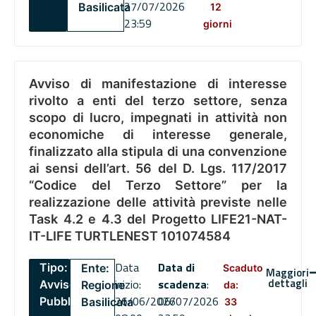
27/07/2026
Basilicata
12
23:59
giorni
Avviso di manifestazione di interesse
rivolto a enti del terzo settore, senza
scopo di lucro, impegnati in attività non
economiche di interesse generale,
finalizzato alla stipula di una convenzione
ai sensi dell’art. 56 del D. Lgs. 117/2017
“Codice del Terzo Settore” per la
realizzazione delle attività previste nelle
Task 4.2 e 4.3 del Progetto LIFE21-NAT-
IT-LIFE TURTLENEST 101074584
Data
Data di
Tipo:
Ente:
Scaduto
Maggiori
dettagli
inizio:
scadenza
:
Avviso
Regione
da:
26/06/2026
06/07/2026
Pubblico
Basilicata
33