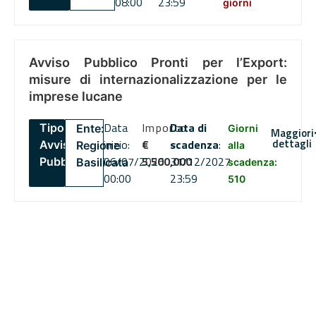
08:00
23:59
giorni
Avviso Pubblico Pronti per l’Export:
misure di internazionalizzazione per le
imprese lucane
Data
Importo
Data di
Tipo:
Ente:
Giorni
Maggiori
dettagli
inizio:
€
scadenza
:
Avviso
Regione
alla
06/07/2026
5,500,000
31/12/2027
Pubblico
Basilicata
scadenza:
00:00
23:59
510