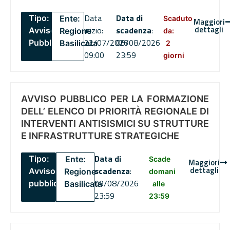
Data
Data di
Tipo:
Ente:
Scaduto
Maggiori
dettagli
inizio:
scadenza
:
Avviso
Regione
da:
22/07/2026
06/08/2026
Pubblico
Basilicata
2
09:00
23:59
giorni
AVVISO PUBBLICO PER LA FORMAZIONE
DELL’ ELENCO DI PRIORITÀ REGIONALE DI
INTERVENTI ANTISISMICI SU STRUTTURE
E INFRASTRUTTURE STRATEGICHE
Data di
Tipo:
Ente:
Scade
Maggiori
dettagli
scadenza
:
Avviso
Regione
domani
09/08/2026
pubblico
Basilicata
alle
23:59
23:59