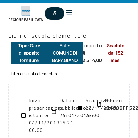
Libri di scuola elementare
Importo
Tipo: Gare
Ente:
Scaduto
€
di appalto
COMUNE DI
da: 152
2.514,00
forniture
BARAGIANO
mesi
Libri di scuola elementare
Inizio
Data di
Scadenza:
Numero
CIG:
presentazione
pubblicazione:
23/11/2013
atto:
Z660BFF52
istanze:
24/01/2014
23:00
04/11/2013
16:24
00:00