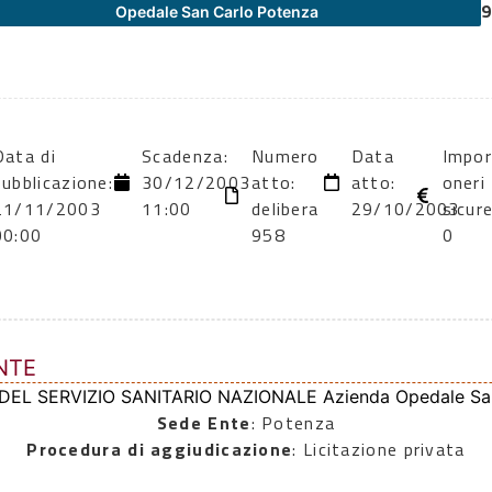
9
Opedale San Carlo Potenza
Data di
Scadenza:
Numero
Data
Impo
pubblicazione:
30/12/2003
atto:
atto:
oneri
21/11/2003
11:00
delibera
29/10/2003
sicur
00:00
958
0
NTE
 DEL SERVIZIO SANITARIO NAZIONALE Azienda Opedale Sa
Sede Ente
: Potenza
Procedura di aggiudicazione
: Licitazione privata