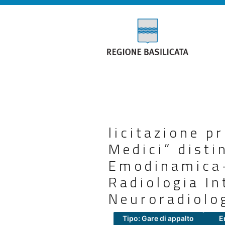
licitazione pr
Medici” disti
Emodinamica-
Radiologia In
Neuroradiolog
Tipo: Gare di appalto
E