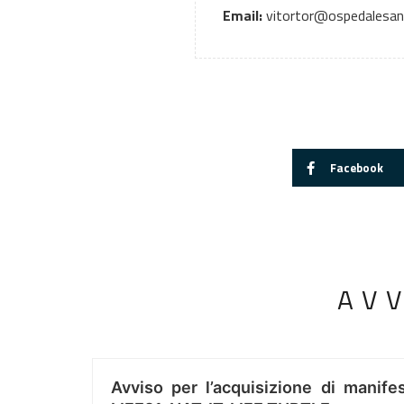
Email:
vitortor@ospedalesanc
Facebook
AV
Avviso per l’acquisizione di manifes