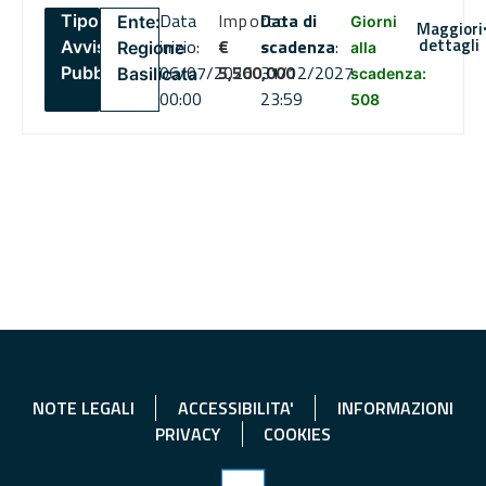
Data
Importo
Data di
Tipo:
Ente:
Giorni
Maggiori
dettagli
inizio:
€
scadenza
:
Avviso
Regione
alla
06/07/2026
5,500,000
31/12/2027
Pubblico
Basilicata
scadenza:
00:00
23:59
508
NOTE LEGALI
ACCESSIBILITA'
INFORMAZIONI
PRIVACY
COOKIES