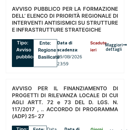
AVVISO PUBBLICO PER LA FORMAZIONE
DELL’ ELENCO DI PRIORITÀ REGIONALE DI
INTERVENTI ANTISISMICI SU STRUTTURE
E INFRASTRUTTURE STRATEGICHE
Data di
Tipo:
Ente:
Scaduto
Maggiori
dettagli
scadenza
:
Avviso
Regione
ieri
09/08/2026
pubblico
Basilicata
23:59
AVVISO PER IL FINANZIAMENTO DI
PROGETTI DI RILEVANZA LOCALE DI CUI
AGLI ARTT. 72 e 73 DEL D. LGS. N.
117/2017 , .. ACCORDO DI PROGRAMMA
(ADP) 25- 27
Data
Data di
Tipo:
Ente:
Giorni