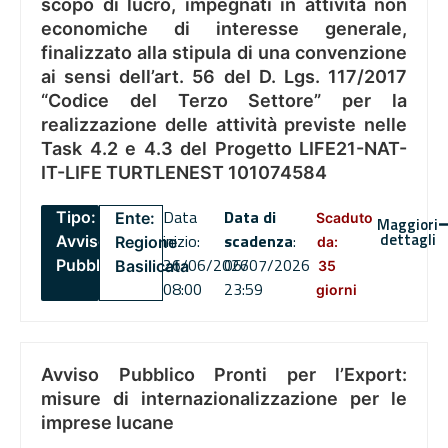
scopo di lucro, impegnati in attività non
economiche di interesse generale,
finalizzato alla stipula di una convenzione
ai sensi dell’art. 56 del D. Lgs. 117/2017
“Codice del Terzo Settore” per la
realizzazione delle attività previste nelle
Task 4.2 e 4.3 del Progetto LIFE21-NAT-
IT-LIFE TURTLENEST 101074584
Data
Data di
Tipo:
Ente:
Scaduto
Maggiori
dettagli
inizio:
scadenza
:
Avviso
Regione
da:
26/06/2026
06/07/2026
Pubblico
Basilicata
35
08:00
23:59
giorni
Avviso Pubblico Pronti per l’Export:
misure di internazionalizzazione per le
imprese lucane