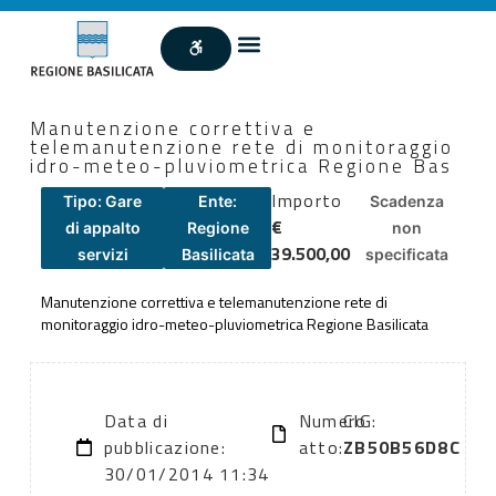
Manutenzione correttiva e
telemanutenzione rete di monitoraggio
idro-meteo-pluviometrica Regione Bas
Importo
Tipo: Gare
Ente:
Scadenza
€
di appalto
Regione
non
39.500,00
servizi
Basilicata
specificata
Manutenzione correttiva e telemanutenzione rete di
monitoraggio idro-meteo-pluviometrica Regione Basilicata
Data di
Numero
CIG:
pubblicazione:
atto:
ZB50B56D8C
30/01/2014 11:34