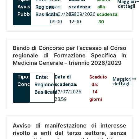
Maggiori
dettagli
inizio:
scadenza
:
Avviso
Regione
alla
16/07/2026
09/09/2026
Pubblico
Basilicata
scadenza:
09:00
12:00
30
Bando di Concorso per l’accesso al Corso
regionale di Formazione Specifica in
Medicina Generale – triennio 2026/2029
Data di
Tipo:
Ente:
Scaduto
Maggiori
dettagli
scadenza
:
Concorsi
Regione
da:
27/07/2026
Basilicata
14
23:59
giorni
Avviso di manifestazione di interesse
rivolto a enti del terzo settore, senza