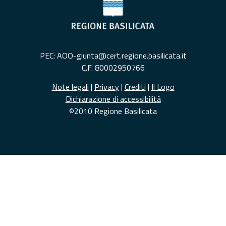
PEC: AOO-giunta@cert.regione.basilicata.it
C.F. 80002950766
Note legali
|
Privacy
|
Crediti
|
Il Logo
Dichiarazione di accessibilità
©2010 Regione Basilicata