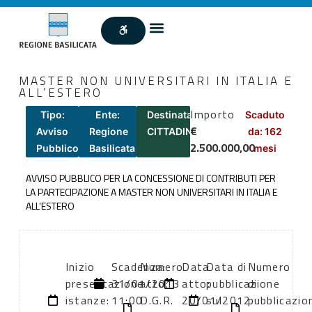
MASTER NON UNIVERSITARI IN ITALIA E
ALL’ESTERO
Importo
Tipo:
Ente:
Destinatari:
Scaduto
€
Avviso
Regione
CITTADINI
da: 162
2.500.000,00
Pubblico
Basilicata
mesi
AVVISO PUBBLICO PER LA CONCESSIONE DI CONTRIBUTI PER
LA PARTECIPAZIONE A MASTER NON UNIVERSITARI IN ITALIA E
ALL’ESTERO
Inizio
Scadenza:
Numero
Data
Data di
Numero
presentazione
31/01/2013
atto:
atto:
pubblicazione
di
istanze:
11:00
D.G.R.
20/01/2012
sul
pubblicazio