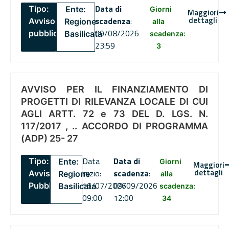
Data di
Tipo:
Ente:
Giorni
Maggiori
dettagli
scadenza
:
Avviso
Regione
alla
09/08/2026
pubblico
Basilicata
scadenza:
23:59
3
AVVISO PER IL FINANZIAMENTO DI
PROGETTI DI RILEVANZA LOCALE DI CUI
AGLI ARTT. 72 e 73 DEL D. LGS. N.
117/2017 , .. ACCORDO DI PROGRAMMA
(ADP) 25- 27
Data
Data di
Tipo:
Ente:
Giorni
Maggiori
dettagli
inizio:
scadenza
:
Avviso
Regione
alla
16/07/2026
09/09/2026
Pubblico
Basilicata
scadenza:
09:00
12:00
34