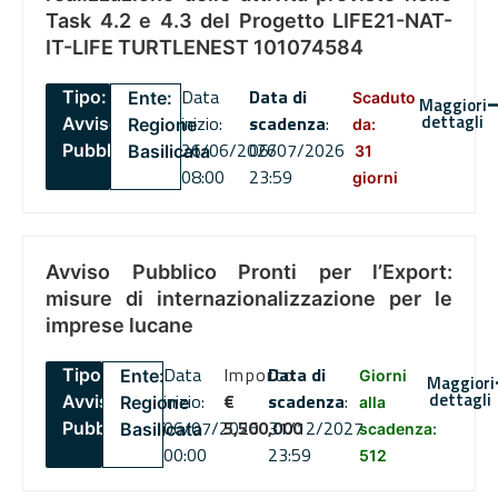
Task 4.2 e 4.3 del Progetto LIFE21-NAT-
IT-LIFE TURTLENEST 101074584
Data
Data di
Tipo:
Ente:
Scaduto
Maggiori
dettagli
inizio:
scadenza
:
Avviso
Regione
da:
26/06/2026
06/07/2026
Pubblico
Basilicata
31
08:00
23:59
giorni
Avviso Pubblico Pronti per l’Export:
misure di internazionalizzazione per le
imprese lucane
Data
Importo
Data di
Tipo:
Ente:
Giorni
Maggiori
dettagli
inizio:
€
scadenza
:
Avviso
Regione
alla
06/07/2026
5,500,000
31/12/2027
Pubblico
Basilicata
scadenza:
00:00
23:59
512