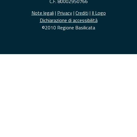
C.F. 80002950766
Note legali
|
Privacy
|
Crediti
|
Il Logo
Dichiarazione di accessibilità
©2010 Regione Basilicata