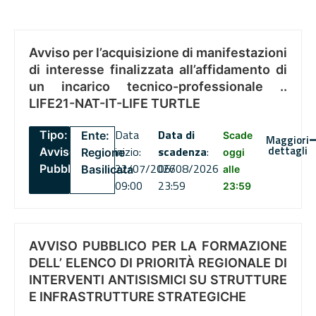
Avviso per l’acquisizione di manifestazioni
di interesse finalizzata all’affidamento di
un incarico tecnico-professionale ..
LIFE21-NAT-IT-LIFE TURTLE
Data
Data di
Tipo:
Ente:
Scade
Maggiori
dettagli
inizio:
scadenza
:
Avviso
Regione
oggi
22/07/2026
06/08/2026
Pubblico
Basilicata
alle
09:00
23:59
23:59
AVVISO PUBBLICO PER LA FORMAZIONE
DELL’ ELENCO DI PRIORITÀ REGIONALE DI
INTERVENTI ANTISISMICI SU STRUTTURE
E INFRASTRUTTURE STRATEGICHE