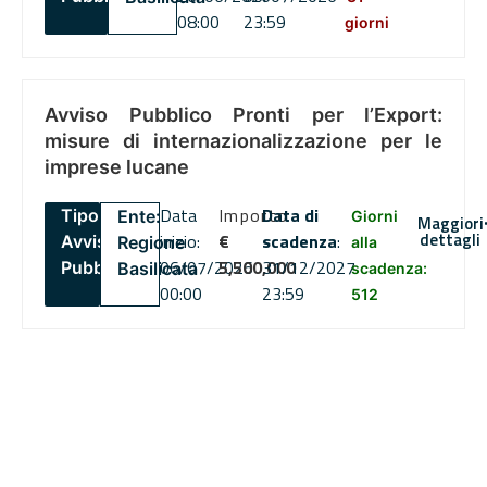
08:00
23:59
giorni
Avviso Pubblico Pronti per l’Export:
misure di internazionalizzazione per le
imprese lucane
Data
Importo
Data di
Tipo:
Ente:
Giorni
Maggiori
dettagli
inizio:
€
scadenza
:
Avviso
Regione
alla
06/07/2026
5,500,000
31/12/2027
Pubblico
Basilicata
scadenza:
00:00
23:59
512