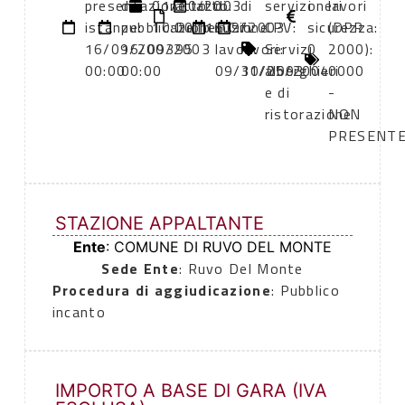
presentazione
di
01/10/2003
atto:
atto:
di
di
servizi
oneri
lavori
istanze:
pubblicazione:
10:00
Delib.G.C.
11/09/2003
inizio
fine
CPV:
sicurezza:
(DPR
16/09/2003
16/09/2003
95
lavori:
lavori:
Servizi
0
2000):
00:00
00:00
09/10/2003
31/05/2004
alberghieri
0000
e di
-
ristorazione
NON
PRESENT
STAZIONE APPALTANTE
Ente
: COMUNE DI RUVO DEL MONTE
Sede Ente
: Ruvo Del Monte
Procedura di aggiudicazione
: Pubblico
incanto
IMPORTO A BASE DI GARA (IVA