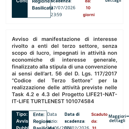
dettagli
scadenza
:
Concorsi
Regione
da:
27/07/2026
Basilicata
10
23:59
giorni
Avviso di manifestazione di interesse
rivolto a enti del terzo settore, senza
scopo di lucro, impegnati in attività non
economiche di interesse generale,
finalizzato alla stipula di una convenzione
ai sensi dell’art. 56 del D. Lgs. 117/2017
“Codice del Terzo Settore” per la
realizzazione delle attività previste nelle
Task 4.2 e 4.3 del Progetto LIFE21-NAT-
IT-LIFE TURTLENEST 101074584
Data
Data di
Tipo:
Ente:
Scaduto
Maggiori
dettagli
inizio:
scadenza
:
Avviso
Regione
da:
26/06/2026
06/07/2026
Pubblico
Basilicata
31