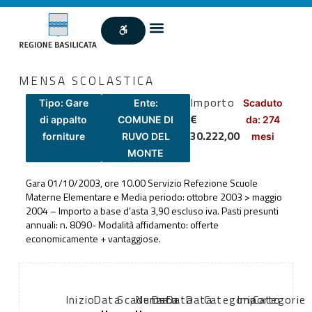
MENSA SCOLASTICA
Importo
Tipo: Gare
Ente:
Scaduto
€
di appalto
COMUNE DI
da: 274
30.222,00
forniture
RUVO DEL
mesi
MONTE
Gara 01/10/2003, ore 10.00 Servizio Refezione Scuole
Materne Elementare e Media periodo: ottobre 2003 > maggio
2004 – Importo a base d’asta 3,90 escluso iva. Pasti presunti
annuali: n. 8090- Modalità affidamento: offerte
economicamente + vantaggiose.
Inizio
Data
Scadenza:
Numero
Data
Data
Data
Categoria
Importo
Categorie