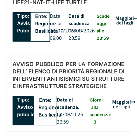
LIFE21-NAT-IT-LIFE TURTLE
Data
Data di
Tipo:
Ente:
Scade
Maggiori
dettagli
inizio:
scadenza
:
Avviso
Regione
oggi
22/07/2026
06/08/2026
Pubblico
Basilicata
alle
09:00
23:59
23:59
AVVISO PUBBLICO PER LA FORMAZIONE
DELL’ ELENCO DI PRIORITÀ REGIONALE DI
INTERVENTI ANTISISMICI SU STRUTTURE
E INFRASTRUTTURE STRATEGICHE
Data di
Tipo:
Ente:
Giorni
Maggiori
dettagli
scadenza
:
Avviso
Regione
alla
09/08/2026
pubblico
Basilicata
scadenza:
23:59
3