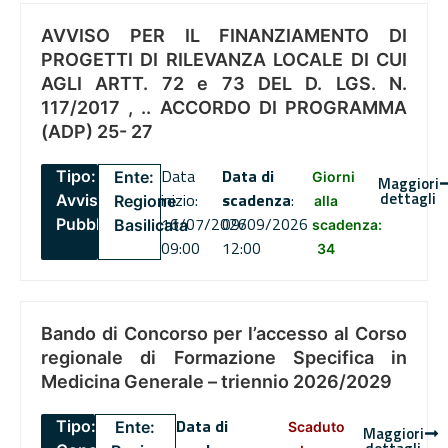
AVVISO PER IL FINANZIAMENTO DI
PROGETTI DI RILEVANZA LOCALE DI CUI
AGLI ARTT. 72 e 73 DEL D. LGS. N.
117/2017 , .. ACCORDO DI PROGRAMMA
(ADP) 25- 27
Data
Data di
Tipo:
Ente:
Giorni
Maggiori
dettagli
inizio:
scadenza
:
Avviso
Regione
alla
16/07/2026
09/09/2026
Pubblico
Basilicata
scadenza:
09:00
12:00
34
Bando di Concorso per l’accesso al Corso
regionale di Formazione Specifica in
Medicina Generale – triennio 2026/2029
Data di
Tipo:
Ente:
Scaduto
Maggiori