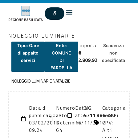
NOLEGGIO LUMINARIE
Importo
Tipo: Gare
Ente:
Scadenza
€
di appalto
COMUNE
non
2.809,92
servizi
DI
specificata
FARDELLA
NOLEGGIO LUMINARIE NATALIZIE
Data di
Numero
Data
CIG:
Categoria
pubblicazione:
atto:
atto:
4711988780
servizi
03/02/2014
Determina
16/11/2012
CPV:
09:24
64
Altri
servizi