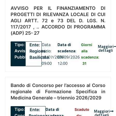
AVVISO PER IL FINANZIAMENTO DI
PROGETTI DI RILEVANZA LOCALE DI CUI
AGLI ARTT. 72 e 73 DEL D. LGS. N.
117/2017 , .. ACCORDO DI PROGRAMMA
(ADP) 25- 27
Data
Data di
Tipo:
Ente:
Giorni
Maggiori
dettagli
inizio:
scadenza
:
Avviso
Regione
alla
16/07/2026
09/09/2026
Pubblico
Basilicata
scadenza:
09:00
12:00
31
Bando di Concorso per l’accesso al Corso
regionale di Formazione Specifica in
Medicina Generale – triennio 2026/2029
Data di
Tipo:
Ente:
Scaduto
Maggiori
dettagli
scadenza
:
Concorsi
Regione
da: