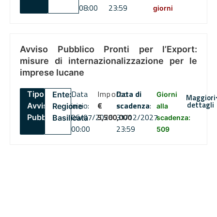
08:00
23:59
giorni
Avviso Pubblico Pronti per l’Export:
misure di internazionalizzazione per le
imprese lucane
Data
Importo
Data di
Tipo:
Ente:
Giorni
Maggiori
dettagli
inizio:
€
scadenza
:
Avviso
Regione
alla
06/07/2026
5,500,000
31/12/2027
Pubblico
Basilicata
scadenza:
00:00
23:59
509