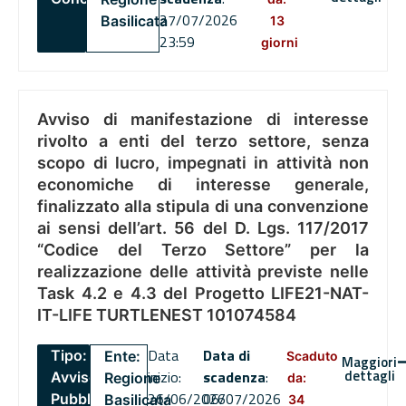
27/07/2026
Basilicata
13
23:59
giorni
Avviso di manifestazione di interesse
rivolto a enti del terzo settore, senza
scopo di lucro, impegnati in attività non
economiche di interesse generale,
finalizzato alla stipula di una convenzione
ai sensi dell’art. 56 del D. Lgs. 117/2017
“Codice del Terzo Settore” per la
realizzazione delle attività previste nelle
Task 4.2 e 4.3 del Progetto LIFE21-NAT-
IT-LIFE TURTLENEST 101074584
Data
Data di
Tipo:
Ente:
Scaduto
Maggiori
dettagli
inizio:
scadenza
:
Avviso
Regione
da:
26/06/2026
06/07/2026
Pubblico
Basilicata
34