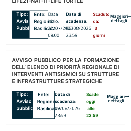
LIFE21-NAT-IT-LIFE TURTLE
Data
Data di
Tipo:
Ente:
Scaduto
Maggiori
dettagli
inizio:
scadenza
:
Avviso
Regione
da:
22/07/2026
06/08/2026
Pubblico
Basilicata
3
09:00
23:59
giorni
AVVISO PUBBLICO PER LA FORMAZIONE
DELL’ ELENCO DI PRIORITÀ REGIONALE DI
INTERVENTI ANTISISMICI SU STRUTTURE
E INFRASTRUTTURE STRATEGICHE
Data di
Tipo:
Ente:
Scade
Maggiori
dettagli
scadenza
:
Avviso
Regione
oggi
09/08/2026
pubblico
Basilicata
alle
23:59
23:59