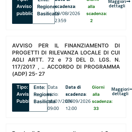
Maggiori
dettagli
scadenza
:
Avviso
Regione
alla
09/08/2026
pubblico
Basilicata
scadenza:
23:59
2
AVVISO PER IL FINANZIAMENTO DI
PROGETTI DI RILEVANZA LOCALE DI CUI
AGLI ARTT. 72 e 73 DEL D. LGS. N.
117/2017 , .. ACCORDO DI PROGRAMMA
(ADP) 25- 27
Data
Data di
Tipo:
Ente:
Giorni
Maggiori
dettagli
inizio:
scadenza
:
Avviso
Regione
alla
16/07/2026
09/09/2026
Pubblico
Basilicata
scadenza:
09:00
12:00
33