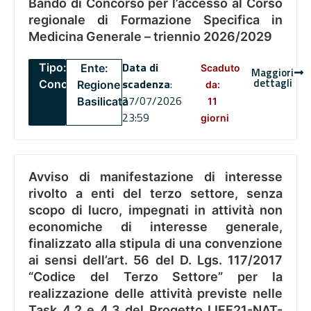
Bando di Concorso per l’accesso al Corso
regionale di Formazione Specifica in
Medicina Generale – triennio 2026/2029
Data di
Tipo:
Ente:
Scaduto
Maggiori
dettagli
scadenza
:
Concorsi
Regione
da:
27/07/2026
Basilicata
11
23:59
giorni
Avviso di manifestazione di interesse
rivolto a enti del terzo settore, senza
scopo di lucro, impegnati in attività non
economiche di interesse generale,
finalizzato alla stipula di una convenzione
ai sensi dell’art. 56 del D. Lgs. 117/2017
“Codice del Terzo Settore” per la
realizzazione delle attività previste nelle
Task 4.2 e 4.3 del Progetto LIFE21-NAT-