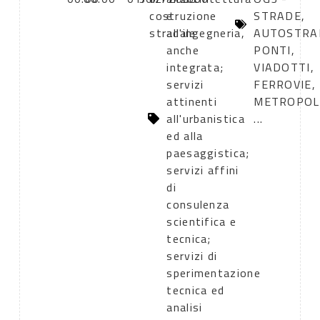
costruzione
e
STRADE,
stradale
all'ingegneria,
AUTOSTRA
anche
PONTI,
integrata;
VIADOTTI,
servizi
FERROVIE,
attinenti
METROPOL
all'urbanistica
...
ed alla
paesaggistica;
servizi affini
di
consulenza
scientifica e
tecnica;
servizi di
sperimentazione
tecnica ed
analisi