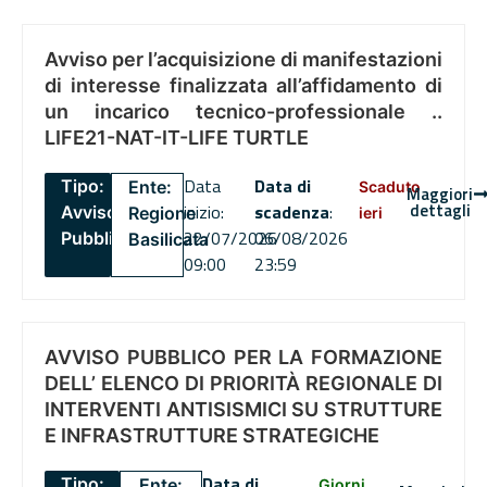
Avviso per l’acquisizione di manifestazioni
di interesse finalizzata all’affidamento di
un incarico tecnico-professionale ..
LIFE21-NAT-IT-LIFE TURTLE
Data
Data di
Tipo:
Ente:
Scaduto
Maggiori
dettagli
inizio:
scadenza
:
Avviso
Regione
ieri
22/07/2026
06/08/2026
Pubblico
Basilicata
09:00
23:59
AVVISO PUBBLICO PER LA FORMAZIONE
DELL’ ELENCO DI PRIORITÀ REGIONALE DI
INTERVENTI ANTISISMICI SU STRUTTURE
E INFRASTRUTTURE STRATEGICHE
Data di
Tipo:
Ente:
Giorni