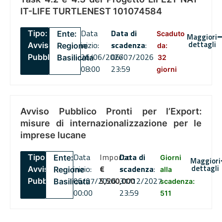
IT-LIFE TURTLENEST 101074584
Data
Data di
Tipo:
Ente:
Scaduto
Maggiori
dettagli
inizio:
scadenza
:
Avviso
Regione
da:
26/06/2026
06/07/2026
Pubblico
Basilicata
32
08:00
23:59
giorni
Avviso Pubblico Pronti per l’Export:
misure di internazionalizzazione per le
imprese lucane
Data
Importo
Data di
Tipo:
Ente:
Giorni
Maggiori
dettagli
inizio:
€
scadenza
:
Avviso
Regione
alla
06/07/2026
5,500,000
31/12/2027
Pubblico
Basilicata
scadenza:
00:00
23:59
511