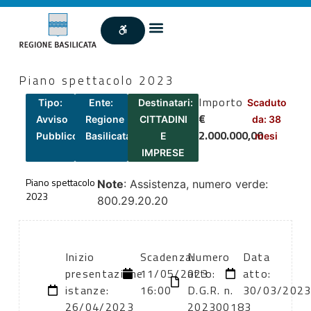
Piano spettacolo 2023
Importo
Tipo:
Ente:
Destinatari:
Scaduto
€
Avviso
Regione
CITTADINI
da: 38
2.000.000,00
Pubblico
Basilicata
E
mesi
IMPRESE
Piano spettacolo
Note
: Assistenza, numero verde:
2023
800.29.20.20
Inizio
Scadenza:
Numero
Data
presentazione
11/05/2023
atto:
atto:
istanze:
16:00
D.G.R. n.
30/03/202
26/04/2023
202300183