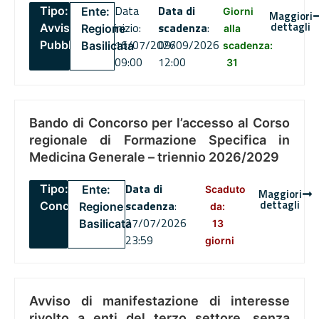
Data
Data di
Tipo:
Ente:
Giorni
Maggiori
dettagli
inizio:
scadenza
:
Avviso
Regione
alla
16/07/2026
09/09/2026
Pubblico
Basilicata
scadenza:
09:00
12:00
31
Bando di Concorso per l’accesso al Corso
regionale di Formazione Specifica in
Medicina Generale – triennio 2026/2029
Data di
Tipo:
Ente:
Scaduto
Maggiori
dettagli
scadenza
:
Concorsi
Regione
da:
27/07/2026
Basilicata
13
23:59
giorni
Avviso di manifestazione di interesse
rivolto a enti del terzo settore, senza