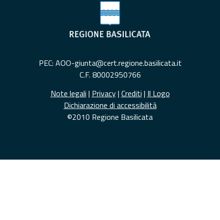
PEC: AOO-giunta@cert.regione.basilicata.it
C.F. 80002950766
Note legali
|
Privacy
|
Crediti
|
Il Logo
Dichiarazione di accessibilità
©2010 Regione Basilicata