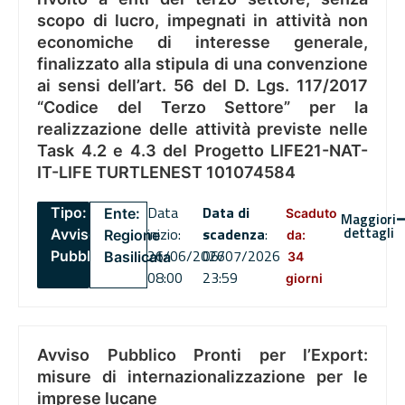
scopo di lucro, impegnati in attività non
economiche di interesse generale,
finalizzato alla stipula di una convenzione
ai sensi dell’art. 56 del D. Lgs. 117/2017
“Codice del Terzo Settore” per la
realizzazione delle attività previste nelle
Task 4.2 e 4.3 del Progetto LIFE21-NAT-
IT-LIFE TURTLENEST 101074584
Data
Data di
Tipo:
Ente:
Scaduto
Maggiori
dettagli
inizio:
scadenza
:
Avviso
Regione
da:
26/06/2026
06/07/2026
Pubblico
Basilicata
34
08:00
23:59
giorni
Avviso Pubblico Pronti per l’Export:
misure di internazionalizzazione per le
imprese lucane