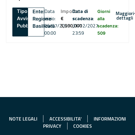
Data
Importo
Data di
Tipo:
Ente:
Giorni
Maggiori
dettagli
inizio:
€
scadenza
:
Avviso
Regione
alla
06/07/2026
5,500,000
31/12/2027
Pubblico
Basilicata
scadenza:
00:00
23:59
509
NOTE LEGALI
ACCESSIBILITA'
INFORMAZIONI
PRIVACY
COOKIES