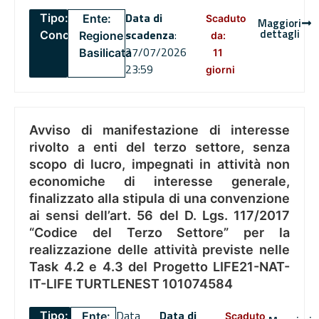
Data di
Tipo:
Ente:
Scaduto
Maggiori
dettagli
scadenza
:
Concorsi
Regione
da:
27/07/2026
Basilicata
11
23:59
giorni
Avviso di manifestazione di interesse
rivolto a enti del terzo settore, senza
scopo di lucro, impegnati in attività non
economiche di interesse generale,
finalizzato alla stipula di una convenzione
ai sensi dell’art. 56 del D. Lgs. 117/2017
“Codice del Terzo Settore” per la
realizzazione delle attività previste nelle
Task 4.2 e 4.3 del Progetto LIFE21-NAT-
IT-LIFE TURTLENEST 101074584
Data
Data di
Tipo:
Ente:
Scaduto