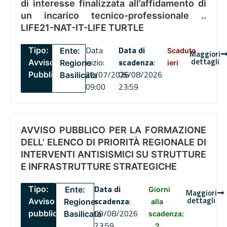
di interesse finalizzata all’affidamento di
un incarico tecnico-professionale ..
LIFE21-NAT-IT-LIFE TURTLE
Data
Data di
Tipo:
Ente:
Scaduto
Maggiori
dettagli
inizio:
scadenza
:
Avviso
Regione
ieri
22/07/2026
06/08/2026
Pubblico
Basilicata
09:00
23:59
AVVISO PUBBLICO PER LA FORMAZIONE
DELL’ ELENCO DI PRIORITÀ REGIONALE DI
INTERVENTI ANTISISMICI SU STRUTTURE
E INFRASTRUTTURE STRATEGICHE
Data di
Tipo:
Ente:
Giorni
Maggiori
dettagli
scadenza
:
Avviso
Regione
alla
09/08/2026
pubblico
Basilicata
scadenza:
23:59
2