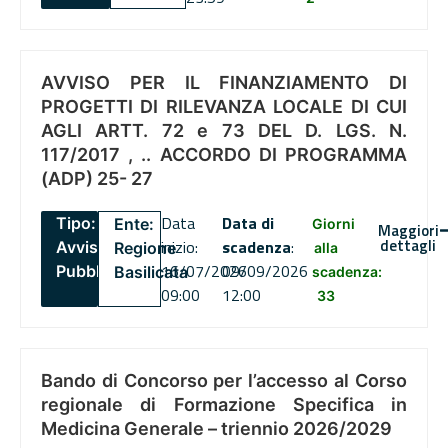
AVVISO PER IL FINANZIAMENTO DI
PROGETTI DI RILEVANZA LOCALE DI CUI
AGLI ARTT. 72 e 73 DEL D. LGS. N.
117/2017 , .. ACCORDO DI PROGRAMMA
(ADP) 25- 27
Data
Data di
Tipo:
Ente:
Giorni
Maggiori
dettagli
inizio:
scadenza
:
Avviso
Regione
alla
16/07/2026
09/09/2026
Pubblico
Basilicata
scadenza:
09:00
12:00
33
Bando di Concorso per l’accesso al Corso
regionale di Formazione Specifica in
Medicina Generale – triennio 2026/2029