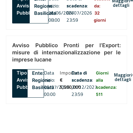
Maggiori
dettagli
inizio:
scadenza
:
Avviso
Regione
da:
26/06/2026
06/07/2026
Pubblico
Basilicata
32
08:00
23:59
giorni
Avviso Pubblico Pronti per l’Export:
misure di internazionalizzazione per le
imprese lucane
Data
Importo
Data di
Tipo:
Ente:
Giorni
Maggiori
dettagli
inizio:
€
scadenza
:
Avviso
Regione
alla
06/07/2026
5,500,000
31/12/2027
Pubblico
Basilicata
scadenza:
00:00
23:59
511