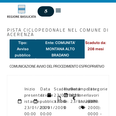
PISTA CICLOPEDONALE NEL COMUNE DI
ACERENZA
Tipo:
Ente: COMUNITA'
Scaduto da:
Avviso
MONTANA ALTO
208 mesi
pubblico
BRADANO
COMUNICAZIONE AVVIO DEL PROCEDIMENTO ESPROPRIATIVO
Inizio
Data
Scadenza:
Numero
Data
Importo
Categorie
presentazione
di
23/03/2009
atto:
atto:
oneri
lavori
istanze:
pubblicazione:
13:00
0
23/01/2009
sicurezza:
(DPR
23/01/2009
23/01/2009
0
0
2000):
00:00
00:00
0000 -