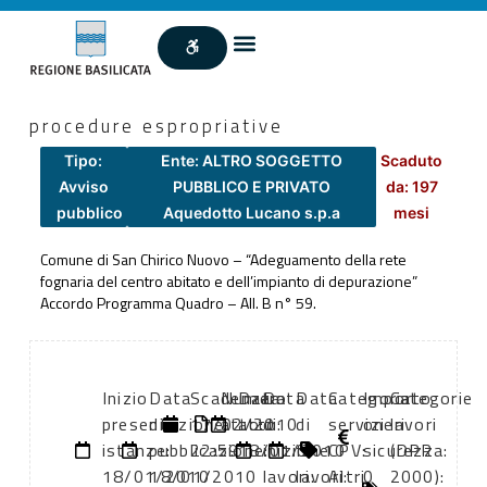
procedure espropriative
Tipo:
Ente: ALTRO SOGGETTO
Scaduto
Avviso
PUBBLICO E PRIVATO
da: 197
pubblico
Aquedotto Lucano s.p.a
mesi
Comune di San Chirico Nuovo – “Adeguamento della rete
fognaria del centro abitato e dell’impianto di depurazione”
Accordo Programma Quadro – All. B n° 59.
Inizio
Data
Scadenza:
Numero
Data
Data
Data
Categoria
Importo
Categorie
presentazione
di
17/02/2010
atto:
atto:
di
di
servizi
oneri
lavori
istanze:
pubblicazione:
22:59
. .
18/01/2010
inizio
fine
CPV:
sicurezza:
(DPR
18/01/2010
18/01/2010
lavori:
lavori:
Altri
0
2000):