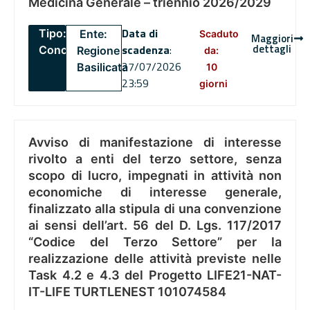
Medicina Generale – triennio 2026/2029
Data di
Tipo:
Ente:
Scaduto
Maggiori
dettagli
scadenza
:
Concorsi
Regione
da:
27/07/2026
Basilicata
10
23:59
giorni
Avviso di manifestazione di interesse
rivolto a enti del terzo settore, senza
scopo di lucro, impegnati in attività non
economiche di interesse generale,
finalizzato alla stipula di una convenzione
ai sensi dell’art. 56 del D. Lgs. 117/2017
“Codice del Terzo Settore” per la
realizzazione delle attività previste nelle
Task 4.2 e 4.3 del Progetto LIFE21-NAT-
IT-LIFE TURTLENEST 101074584