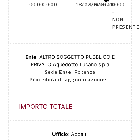
00:00
00:00
18/02/2010
19/02/2010
servizi
0000
-
NON
PRESENTE
Ente
: ALTRO SOGGETTO PUBBLICO E
PRIVATO Aquedotto Lucano s.p.a
Sede Ente
: Potenza
Procedura di aggiudicazione
: -
IMPORTO TOTALE
Ufficio
: Appalti