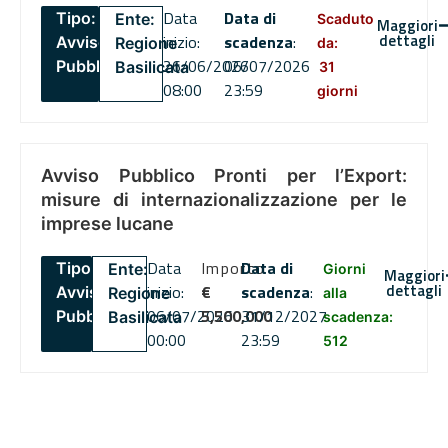
Data
Data di
Tipo:
Ente:
Scaduto
Maggiori
dettagli
inizio:
scadenza
:
Avviso
Regione
da:
26/06/2026
06/07/2026
Pubblico
Basilicata
31
08:00
23:59
giorni
Avviso Pubblico Pronti per l’Export:
misure di internazionalizzazione per le
imprese lucane
Data
Importo
Data di
Tipo:
Ente:
Giorni
Maggiori
dettagli
inizio:
€
scadenza
:
Avviso
Regione
alla
06/07/2026
5,500,000
31/12/2027
Pubblico
Basilicata
scadenza:
00:00
23:59
512