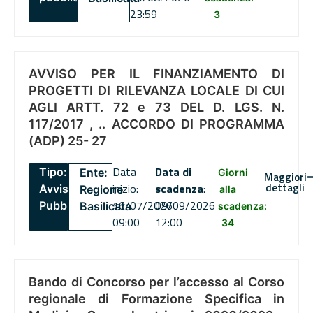
23:59
3
AVVISO PER IL FINANZIAMENTO DI
PROGETTI DI RILEVANZA LOCALE DI CUI
AGLI ARTT. 72 e 73 DEL D. LGS. N.
117/2017 , .. ACCORDO DI PROGRAMMA
(ADP) 25- 27
Data
Data di
Tipo:
Ente:
Giorni
Maggiori
dettagli
inizio:
scadenza
:
Avviso
Regione
alla
16/07/2026
09/09/2026
Pubblico
Basilicata
scadenza:
09:00
12:00
34
Bando di Concorso per l’accesso al Corso
regionale di Formazione Specifica in