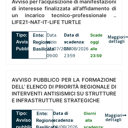
Avviso per l’acquisizione di manifestazioni
di interesse finalizzata all’affidamento di
un incarico tecnico-professionale ..
LIFE21-NAT-IT-LIFE TURTLE
Data
Data di
Tipo:
Ente:
Scade
Maggiori
dettagli
inizio:
scadenza
:
Avviso
Regione
oggi
22/07/2026
06/08/2026
Pubblico
Basilicata
alle
09:00
23:59
23:59
AVVISO PUBBLICO PER LA FORMAZIONE
DELL’ ELENCO DI PRIORITÀ REGIONALE DI
INTERVENTI ANTISISMICI SU STRUTTURE
E INFRASTRUTTURE STRATEGICHE
Data di
Tipo:
Ente:
Giorni
Maggiori
dettagli
scadenza
:
Avviso
Regione
alla
09/08/2026
pubblico
Basilicata
scadenza: