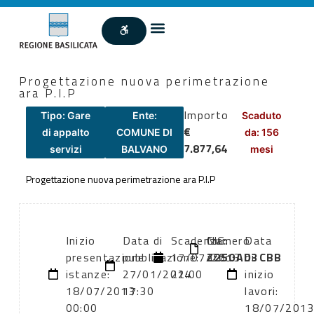
Progettazione nuova perimetrazione
ara P.I.P
Importo
Tipo: Gare
Ente:
Scaduto
€
di appalto
COMUNE DI
da: 156
7.877,64
servizi
BALVANO
mesi
Progettazione nuova perimetrazione ara P.I.P
Inizio
Data di
Scadenza:
Numero
CIG:
Data
presentazione
pubblicazione:
17/07/2013
atto:
Z250AD3CBB
di
istanze:
27/01/2014
22:00
inizio
18/07/2013
17:30
lavori:
00:00
18/07/201