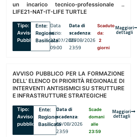
un incarico tecnico-professionale ..
LIFE21-NAT-IT-LIFE TURTLE
Data
Data di
Tipo:
Ente:
Scaduto
Maggiori
dettagli
inizio:
scadenza
:
Avviso
Regione
da:
22/07/2026
06/08/2026
Pubblico
Basilicata
2
09:00
23:59
giorni
AVVISO PUBBLICO PER LA FORMAZIONE
DELL’ ELENCO DI PRIORITÀ REGIONALE DI
INTERVENTI ANTISISMICI SU STRUTTURE
E INFRASTRUTTURE STRATEGICHE
Data di
Tipo:
Ente:
Scade
Maggiori
dettagli
scadenza
:
Avviso
Regione
domani
09/08/2026
pubblico
Basilicata
alle
23:59
23:59