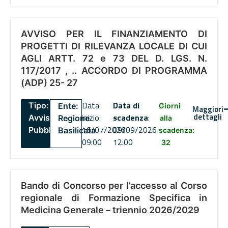
AVVISO PER IL FINANZIAMENTO DI
PROGETTI DI RILEVANZA LOCALE DI CUI
AGLI ARTT. 72 e 73 DEL D. LGS. N.
117/2017 , .. ACCORDO DI PROGRAMMA
(ADP) 25- 27
Data
Data di
Tipo:
Ente:
Giorni
Maggiori
dettagli
inizio:
scadenza
:
Avviso
Regione
alla
16/07/2026
09/09/2026
Pubblico
Basilicata
scadenza:
09:00
12:00
32
Bando di Concorso per l’accesso al Corso
regionale di Formazione Specifica in
Medicina Generale – triennio 2026/2029