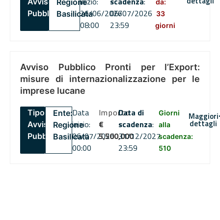
dettagli
inizio:
scadenza
:
Avviso
Regione
da:
26/06/2026
06/07/2026
Pubblico
Basilicata
33
08:00
23:59
giorni
Avviso Pubblico Pronti per l’Export:
misure di internazionalizzazione per le
imprese lucane
Data
Importo
Data di
Tipo:
Ente:
Giorni
Maggiori
dettagli
inizio:
€
scadenza
:
Avviso
Regione
alla
06/07/2026
5,500,000
31/12/2027
Pubblico
Basilicata
scadenza:
00:00
23:59
510