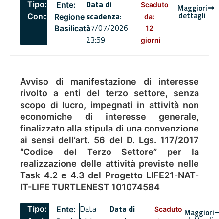
Data di
Tipo:
Ente:
Scaduto
Maggiori
dettagli
scadenza
:
Concorsi
Regione
da:
27/07/2026
Basilicata
12
23:59
giorni
Avviso di manifestazione di interesse
rivolto a enti del terzo settore, senza
scopo di lucro, impegnati in attività non
economiche di interesse generale,
finalizzato alla stipula di una convenzione
ai sensi dell’art. 56 del D. Lgs. 117/2017
“Codice del Terzo Settore” per la
realizzazione delle attività previste nelle
Task 4.2 e 4.3 del Progetto LIFE21-NAT-
IT-LIFE TURTLENEST 101074584
Data
Data di
Tipo:
Ente:
Scaduto
Maggiori