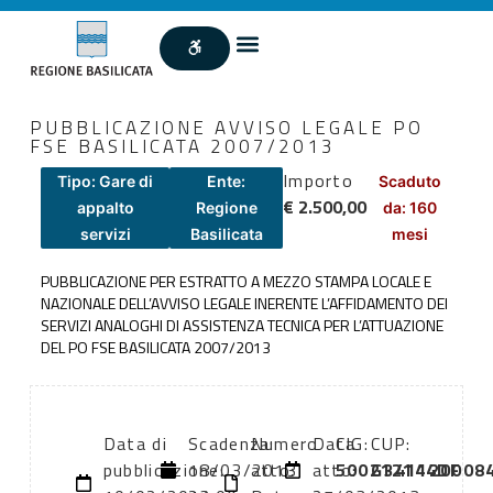
PUBBLICAZIONE AVVISO LEGALE PO
FSE BASILICATA 2007/2013
Importo
Tipo: Gare di
Ente:
Scaduto
€ 2.500,00
appalto
Regione
da: 160
servizi
Basilicata
mesi
PUBBLICAZIONE PER ESTRATTO A MEZZO STAMPA LOCALE E
NAZIONALE DELL’AVVISO LEGALE INERENTE L’AFFIDAMENTO DEI
SERVIZI ANALOGHI DI ASSISTENZA TECNICA PER L’ATTUAZIONE
DEL PO FSE BASILICATA 2007/2013
Data di
Scadenza:
Numero
Data
CIG:
CUP:
pubblicazione:
18/03/2013
atto:
atto:
500212144DF
G341120008