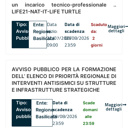
un incarico tecnico-professionale ..
LIFE21-NAT-IT-LIFE TURTLE
Data
Data di
Tipo:
Ente:
Scaduto
Maggiori
dettagli
inizio:
scadenza
:
Avviso
Regione
da:
22/07/2026
06/08/2026
Pubblico
Basilicata
2
09:00
23:59
giorni
AVVISO PUBBLICO PER LA FORMAZIONE
DELL’ ELENCO DI PRIORITÀ REGIONALE DI
INTERVENTI ANTISISMICI SU STRUTTURE
E INFRASTRUTTURE STRATEGICHE
Data di
Tipo:
Ente:
Scade
Maggiori
dettagli
scadenza
:
Avviso
Regione
domani
09/08/2026
pubblico
Basilicata
alle
23:59
23:59