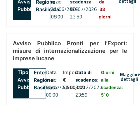
dettagli
inizio:
scadenza
:
Avviso
Regione
da:
26/06/2026
06/07/2026
Pubblico
Basilicata
33
08:00
23:59
giorni
Avviso Pubblico Pronti per l’Export:
misure di internazionalizzazione per le
imprese lucane
Data
Importo
Data di
Tipo:
Ente:
Giorni
Maggiori
dettagli
inizio:
€
scadenza
:
Avviso
Regione
alla
06/07/2026
5,500,000
31/12/2027
Pubblico
Basilicata
scadenza:
00:00
23:59
510