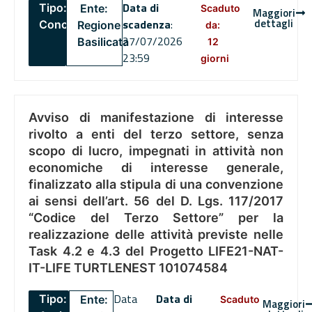
Data di
Tipo:
Ente:
Scaduto
Maggiori
dettagli
scadenza
:
Concorsi
Regione
da:
27/07/2026
Basilicata
12
23:59
giorni
Avviso di manifestazione di interesse
rivolto a enti del terzo settore, senza
scopo di lucro, impegnati in attività non
economiche di interesse generale,
finalizzato alla stipula di una convenzione
ai sensi dell’art. 56 del D. Lgs. 117/2017
“Codice del Terzo Settore” per la
realizzazione delle attività previste nelle
Task 4.2 e 4.3 del Progetto LIFE21-NAT-
IT-LIFE TURTLENEST 101074584
Data
Data di
Tipo:
Ente:
Scaduto
Maggiori