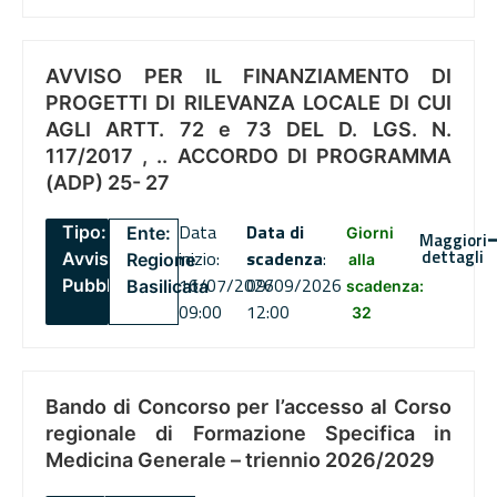
AVVISO PER IL FINANZIAMENTO DI
PROGETTI DI RILEVANZA LOCALE DI CUI
AGLI ARTT. 72 e 73 DEL D. LGS. N.
117/2017 , .. ACCORDO DI PROGRAMMA
(ADP) 25- 27
Data
Data di
Tipo:
Ente:
Giorni
Maggiori
dettagli
inizio:
scadenza
:
Avviso
Regione
alla
16/07/2026
09/09/2026
Pubblico
Basilicata
scadenza:
09:00
12:00
32
Bando di Concorso per l’accesso al Corso
regionale di Formazione Specifica in
Medicina Generale – triennio 2026/2029