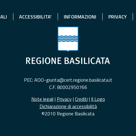
ALI
ACCESSIBILITA'
INFORMAZIONI
PRIVACY
PEC: AOO-giunta@cert.regione.basilicata.it
C.F. 80002950766
Note legali
|
Privacy
|
Crediti
|
Il Logo
Dichiarazione di accessibilità
©2010 Regione Basilicata