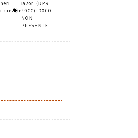
neri
lavori (DPR
icurezza:
2000): 0000 -
0
NON
PRESENTE