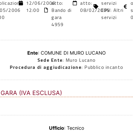
blicazione:
12/06/2006
atto:
atto:
servizi
o
/05/2006
12:00
Bando di
08/02/2006
CPV: Altri
s
00
gara
servizi
4959
Ente
: COMUNE DI MURO LUCANO
Sede Ente
: Muro Lucano
Procedura di aggiudicazione
: Pubblico incanto
 GARA (IVA ESCLUSA)
Ufficio
: Tecnico