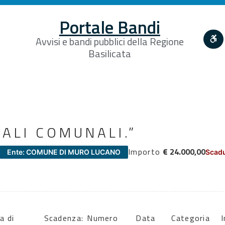
Portale Bandi
Avvisi e bandi pubblici della Regione
Basilicata
CALI COMUNALI.”
Importo
€ 24.000,00
Ente: COMUNE DI MURO LUCANO
Scadu
a di
Scadenza:
Numero
Data
Categoria